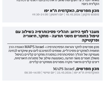
מאחוריהם? כיצד העקרונות שהובילו את כתיבתם רלוונטיים לכתיבה
הקלינית כיום?
מכון מפרשים, האקדמית ת"א יפו
מפגש מקוון | 18.10.2026 | יום ראשון | 19:30-21:00
מעבר לסף הידוע: תהליכי פסיכותרפיה בשילוב עם
טיפול בחומרים משני תודעה - מחקר, תיאוריה
ופרקטיקה
מכון מפרשים לחקר והוראת הפסיכותרפיה ו- MAPS Israel האגודה הרב
תחומית למחקרים פסיכדליים, שמחים להזמינכם ליום עיון שיוקדש לבחינה
מעמיקה של תהליך הפסיכותרפיה במסגרת מחקרים קליניים בטיפול
משולב חומרים משני תודעה, באמצעות שילוב של מסגרות תיאורטיות,
דיונים קליניים ותיאורי מקרה מפורטים ממחקרים קליניים.
מכון מפרשים, MAPS Israel
האקדמית ת"א יפו | 23.10.2026 | יום שישי | 08:30-14:00