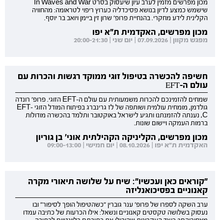
מכון מפרשים מזמין לערב עיון שיעסוק בסרט In Waves and War
שישמש כמצע לדיון בנושא פסיכדליה כערוץ ריפוי לטראומה: מהחוויה
הקלינית לידע מחקרי. בהנחיית פרופ' שרון זין ביימן ויואב בר יוסף.
מכון מפרשים, האקדמית ת"א יפו
מפגש מקוון | 07.09.2026 | יום שני | 20:00-21:30
חשיפה להכשרה בטיפול זוגי ממוקד רגשות והכרות עם
עולם ה-EFT
שמחים להזמינכם להכרות משמעותית עם עולם ה-EFT הזוגי. פרופ' רונדה
גולדמן, מומחית עולמית ושותפה של לז גרינברג בפיתוח המודל הזוגי EFT-
C, נענתה להזמנתנו ותגיע לישראל באוקטובר ותלמד בהכשרה מודולות
ברמות העמקה ויישום שונות.
מכון מפרשים, הקליניקה הקהילתית אוני' בן גוריון
האקדמית ת"א יפו | 08.10.2026 | יום חמישי | 09:00-13:00
"קוראים כאן ועכשיו": שיח על שלושה תיאורי מקרה
קאנוניים בפסיכואנליזה
ערב השקה לספרו של פרופ' ענר גוברין "כשהטיפול הופך לסיפור" ובו
נעסוק בשלושה טקסטים קאנוניים ונשאל: אילו הכרעות של כתיבה עמדו