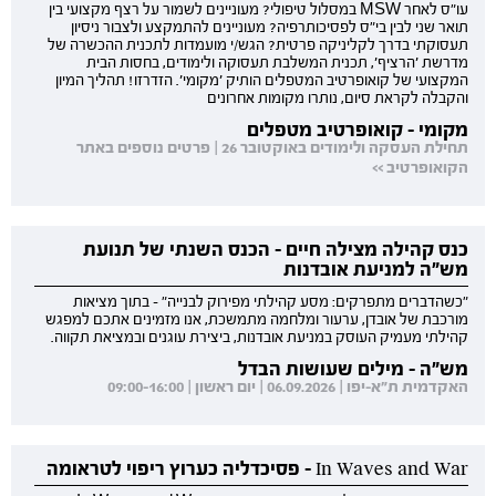
עו"ס לאחר MSW במסלול טיפולי? מעוניינים לשמור על רצף מקצועי בין
תואר שני לבין בי"ס לפסיכותרפיה? מעוניינים להתמקצע ולצבור ניסיון
תעסוקתי בדרך לקליניקה פרטית? הגש/י מועמדות לתכנית ההכשרה של
מדרשת 'הרציף', תכנית המשלבת תעסוקה ולימודים, בחסות הבית
המקצועי של קואופרטיב המטפלים הותיק 'מקומי'. הזדרזו! תהליך המיון
והקבלה לקראת סיום, נותרו מקומות אחרונים
מקומי - קואופרטיב מטפלים
תחילת העסקה ולימודים באוקטובר 26 | פרטים נוספים באתר
הקואופרטיב >>
כנס קהילה מצילה חיים - הכנס השנתי של תנועת
מש"ה למניעת אובדנות
"כשהדברים מתפרקים: מסע קהילתי מפירוק לבנייה" - בתוך מציאות
מורכבת של אובדן, ערעור ומלחמה מתמשכת, אנו מזמינים אתכם למפגש
קהילתי מעמיק העוסק במניעת אובדנות, ביצירת עוגנים ובמציאת תקווה.
מש"ה - מילים שעושות הבדל
האקדמית ת"א-יפו | 06.09.2026 | יום ראשון | 09:00-16:00
In Waves and War - פסיכדליה כערוץ ריפוי לטראומה