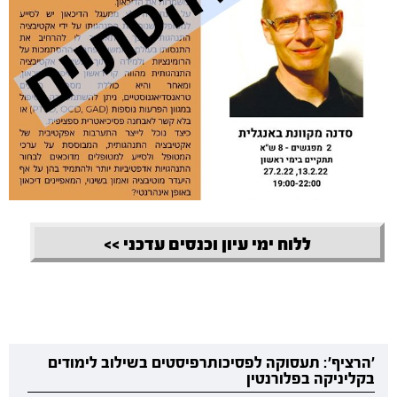
ללוח ימי עיון וכנסים עדכני >>
'הרציף': תעסוקה לפסיכותרפיסטים בשילוב לימודים
בקליניקה בפלורנטין