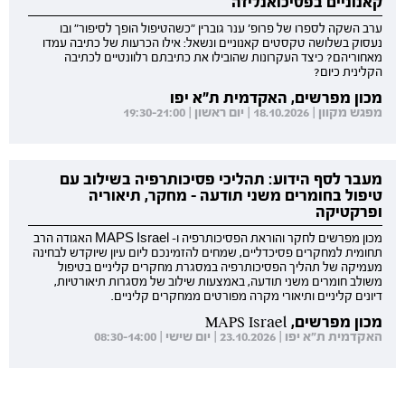
קאנוניים בפסיכואנליזה
ערב השקה לספרו של פרופ' ענר גוברין "כשהטיפול הופך לסיפור" ובו
נעסוק בשלושה טקסטים קאנוניים ונשאל: אילו הכרעות של כתיבה עמדו
מאחוריהם? כיצד העקרונות שהובילו את כתיבתם רלוונטיים לכתיבה
הקלינית כיום?
מכון מפרשים, האקדמית ת"א יפו
מפגש מקוון | 18.10.2026 | יום ראשון | 19:30-21:00
מעבר לסף הידוע: תהליכי פסיכותרפיה בשילוב עם
טיפול בחומרים משני תודעה - מחקר, תיאוריה
ופרקטיקה
מכון מפרשים לחקר והוראת הפסיכותרפיה ו- MAPS Israel האגודה הרב
תחומית למחקרים פסיכדליים, שמחים להזמינכם ליום עיון שיוקדש לבחינה
מעמיקה של תהליך הפסיכותרפיה במסגרת מחקרים קליניים בטיפול
משולב חומרים משני תודעה, באמצעות שילוב של מסגרות תיאורטיות,
דיונים קליניים ותיאורי מקרה מפורטים ממחקרים קליניים.
מכון מפרשים, MAPS Israel
האקדמית ת"א יפו | 23.10.2026 | יום שישי | 08:30-14:00