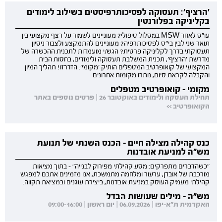
'הרציף': תעסוקה לפסיכותרפיסטים בשילוב לימודים
בקליניקה בפלורנטין
עו"ס לאחר MSW במסלול טיפולי? מעוניינים לשמור על רצף מקצועי בין
תואר שני לבין בי"ס לפסיכותרפיה? מעוניינים להתמקצע ולצבור ניסיון
תעסוקתי בדרך לקליניקה פרטית? הגש/י מועמדות לתכנית ההכשרה של
מדרשת 'הרציף', תכנית המשלבת תעסוקה ולימודים, בחסות הבית
המקצועי של קואופרטיב המטפלים הותיק 'מקומי'. הזדרזו! תהליך המיון
והקבלה לקראת סיום, נותרו מקומות אחרונים
מקומי - קואופרטיב מטפלים
תחילת העסקה ולימודים באוקטובר 26 | פרטים נוספים באתר
הקואופרטיב >>
כנס קהילה מצילה חיים - הכנס השנתי של תנועת
מש"ה למניעת אובדנות
"כשהדברים מתפרקים: מסע קהילתי מפירוק לבנייה" - בתוך מציאות
מורכבת של אובדן, ערעור ומלחמה מתמשכת, אנו מזמינים אתכם למפגש
קהילתי מעמיק העוסק במניעת אובדנות, ביצירת עוגנים ובמציאת תקווה.
מש"ה - מילים שעושות הבדל
האקדמית ת"א-יפו | 06.09.2026 | יום ראשון | 09:00-16:00