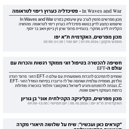
In Waves and War - פסיכדליה כערוץ ריפוי לטראומה
מכון מפרשים מזמין לערב עיון שיעסוק בסרט In Waves and War
שישמש כמצע לדיון בנושא פסיכדליה כערוץ ריפוי לטראומה: מהחוויה
הקלינית לידע מחקרי. בהנחיית פרופ' שרון זין ביימן ויואב בר יוסף.
מכון מפרשים, האקדמית ת"א יפו
מפגש מקוון | 07.09.2026 | יום שני | 20:00-21:30
חשיפה להכשרה בטיפול זוגי ממוקד רגשות והכרות עם
עולם ה-EFT
שמחים להזמינכם להכרות משמעותית עם עולם ה-EFT הזוגי. פרופ' רונדה
גולדמן, מומחית עולמית ושותפה של לז גרינברג בפיתוח המודל הזוגי EFT-
C, נענתה להזמנתנו ותגיע לישראל באוקטובר ותלמד בהכשרה מודולות
ברמות העמקה ויישום שונות.
מכון מפרשים, הקליניקה הקהילתית אוני' בן גוריון
האקדמית ת"א יפו | 08.10.2026 | יום חמישי | 09:00-13:00
"קוראים כאן ועכשיו": שיח על שלושה תיאורי מקרה