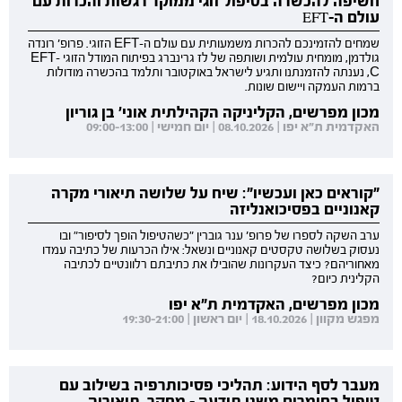
חשיפה להכשרה בטיפול זוגי ממוקד רגשות והכרות עם
עולם ה-EFT
שמחים להזמינכם להכרות משמעותית עם עולם ה-EFT הזוגי. פרופ' רונדה
גולדמן, מומחית עולמית ושותפה של לז גרינברג בפיתוח המודל הזוגי EFT-
C, נענתה להזמנתנו ותגיע לישראל באוקטובר ותלמד בהכשרה מודולות
ברמות העמקה ויישום שונות.
מכון מפרשים, הקליניקה הקהילתית אוני' בן גוריון
האקדמית ת"א יפו | 08.10.2026 | יום חמישי | 09:00-13:00
"קוראים כאן ועכשיו": שיח על שלושה תיאורי מקרה
קאנוניים בפסיכואנליזה
ערב השקה לספרו של פרופ' ענר גוברין "כשהטיפול הופך לסיפור" ובו
נעסוק בשלושה טקסטים קאנוניים ונשאל: אילו הכרעות של כתיבה עמדו
מאחוריהם? כיצד העקרונות שהובילו את כתיבתם רלוונטיים לכתיבה
הקלינית כיום?
מכון מפרשים, האקדמית ת"א יפו
מפגש מקוון | 18.10.2026 | יום ראשון | 19:30-21:00
מעבר לסף הידוע: תהליכי פסיכותרפיה בשילוב עם
טיפול בחומרים משני תודעה - מחקר, תיאוריה