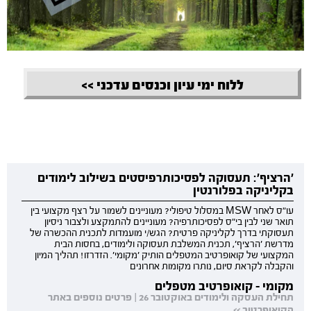
ללוח ימי עיון וכנסים עדכני >>
'הרציף': תעסוקה לפסיכותרפיסטים בשילוב לימודים
בקליניקה בפלורנטין
עו"ס לאחר MSW במסלול טיפולי? מעוניינים לשמור על רצף מקצועי בין
תואר שני לבין בי"ס לפסיכותרפיה? מעוניינים להתמקצע ולצבור ניסיון
תעסוקתי בדרך לקליניקה פרטית? הגש/י מועמדות לתכנית ההכשרה של
מדרשת 'הרציף', תכנית המשלבת תעסוקה ולימודים, בחסות הבית
המקצועי של קואופרטיב המטפלים הותיק 'מקומי'. הזדרזו! תהליך המיון
והקבלה לקראת סיום, נותרו מקומות אחרונים
מקומי - קואופרטיב מטפלים
תחילת העסקה ולימודים באוקטובר 26 | פרטים נוספים באתר
הקואופרטיב >>