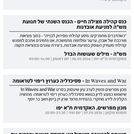
כנס קהילה מצילה חיים - הכנס השנתי של תנועת
מש"ה למניעת אובדנות
"כשהדברים מתפרקים: מסע קהילתי מפירוק לבנייה" - בתוך מציאות
מורכבת של אובדן, ערעור ומלחמה מתמשכת, אנו מזמינים אתכם למפגש
קהילתי מעמיק העוסק במניעת אובדנות, ביצירת עוגנים ובמציאת תקווה.
מש"ה - מילים שעושות הבדל
האקדמית ת"א-יפו | 06.09.2026 | יום ראשון | 09:00-16:00
In Waves and War - פסיכדליה כערוץ ריפוי לטראומה
מכון מפרשים מזמין לערב עיון שיעסוק בסרט In Waves and War
שישמש כמצע לדיון בנושא פסיכדליה כערוץ ריפוי לטראומה: מהחוויה
הקלינית לידע מחקרי. בהנחיית פרופ' שרון זין ביימן ויואב בר יוסף.
מכון מפרשים, האקדמית ת"א יפו
מפגש מקוון | 07.09.2026 | יום שני | 20:00-21:30