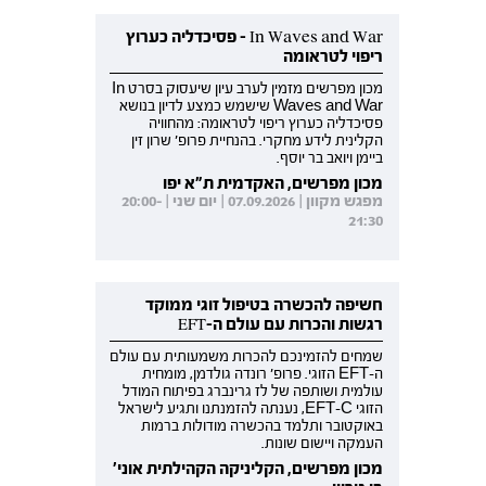
In Waves and War - פסיכדליה כערוץ
ריפוי לטראומה
מכון מפרשים מזמין לערב עיון שיעסוק בסרט In
Waves and War שישמש כמצע לדיון בנושא
פסיכדליה כערוץ ריפוי לטראומה: מהחוויה
הקלינית לידע מחקרי. בהנחיית פרופ' שרון זין
ביימן ויואב בר יוסף.
מכון מפרשים, האקדמית ת"א יפו
מפגש מקוון | 07.09.2026 | יום שני | 20:00-
21:30
חשיפה להכשרה בטיפול זוגי ממוקד
רגשות והכרות עם עולם ה-EFT
שמחים להזמינכם להכרות משמעותית עם עולם
ה-EFT הזוגי. פרופ' רונדה גולדמן, מומחית
עולמית ושותפה של לז גרינברג בפיתוח המודל
הזוגי EFT-C, נענתה להזמנתנו ותגיע לישראל
באוקטובר ותלמד בהכשרה מודולות ברמות
העמקה ויישום שונות.
מכון מפרשים, הקליניקה הקהילתית אוני'