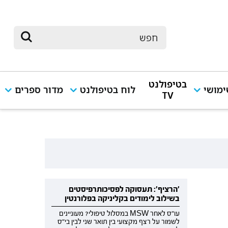
בטיפולנט
מושי
לוח בטיפולנט
מדור ספרים
TV
'הרציף': תעסוקה לפסיכותרפיסטים
בשילוב לימודים בקליניקה בפלורנטין
עו"ס לאחר MSW במסלול טיפולי? מעוניינים
לשמור על רצף מקצועי בין תואר שני לבין בי"ס