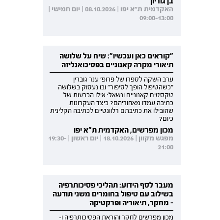
בן גוריון
האקדמית ת"א יפו | 08.10.2026 | יום חמישי |
09:00-13:00
"קוראים כאן ועכשיו": שיח על שלושה
תיאורי מקרה קאנוניים בפסיכואנליזה
ערב השקה לספרו של פרופ' ענר גוברין
"כשהטיפול הופך לסיפור" ובו נעסוק בשלושה
טקסטים קאנוניים ונשאל: אילו הכרעות של
כתיבה עמדו מאחוריהם? כיצד העקרונות
שהובילו את כתיבתם רלוונטיים לכתיבה הקלינית
כיום?
מכון מפרשים, האקדמית ת"א יפו
מפגש מקוון | 18.10.2026 | יום ראשון | 19:30-
21:00
מעבר לסף הידוע: תהליכי פסיכותרפיה
בשילוב עם טיפול בחומרים משני תודעה
- מחקר, תיאוריה ופרקטיקה
מכון מפרשים לחקר והוראת הפסיכותרפיה ו-