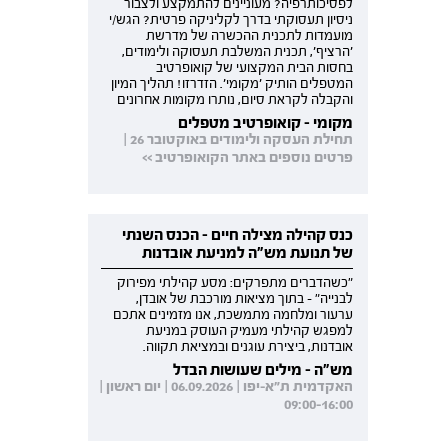
לפסיכותרפיה? מעוניינים להתמקצע ולצבור
ניסיון תעסוקתי בדרך לקליניקה פרטית? הגש/י
מועמדות לתכנית ההכשרה של מדרשת
'הרציף', תכנית המשלבת תעסוקה ולימודים,
בחסות הבית המקצועי של קואופרטיב
המטפלים הותיק 'מקומי'. הזדרזו! תהליך המיון
והקבלה לקראת סיום, נותרו מקומות אחרונים
מקומי - קואופרטיב מטפלים
תחילת העסקה ולימודים באוקטובר 26 |
פרטים נוספים באתר הקואופרטיב >>
כנס קהילה מצילה חיים - הכנס השנתי
של תנועת מש"ה למניעת אובדנות
"כשהדברים מתפרקים: מסע קהילתי מפירוק
לבנייה" - בתוך מציאות מורכבת של אובדן,
ערעור ומלחמה מתמשכת, אנו מזמינים אתכם
למפגש קהילתי מעמיק העוסק במניעת
אובדנות, ביצירת עוגנים ובמציאת תקווה.
מש"ה - מילים שעושות הבדל
האקדמית ת"א-יפו | 06.09.2026 | יום ראשון |
09:00-16:00