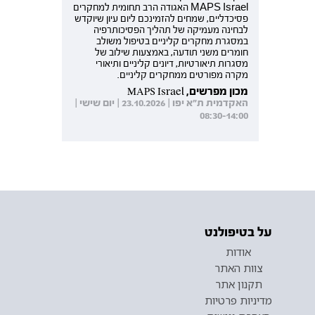
MAPS Israel האגודה הרב תחומית למחקרים
פסיכדליים, שמחים להזמינכם ליום עיון שיוקדש
לבחינה מעמיקה של תהליך הפסיכותרפיה
במסגרת מחקרים קליניים בטיפול משולב
חומרים משני תודעה, באמצעות שילוב של
מסגרות תיאורטיות, דיונים קליניים ותיאורי
מקרה מפורטים ממחקרים קליניים.
מכון מפרשים, MAPS Israel
האקדמית ת"א יפו | 23.10.2026 | יום שישי |
08:30-14:00
על בטיפולנט
אודות
צוות האתר
תקנון אתר
מדיניות פרטיות