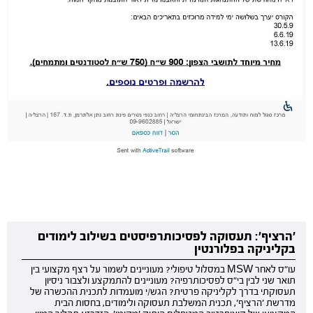
'הרציף': תעסוקה לפסיכותרפיסטים בשילוב לימודים
בקליניקה בפלורנטין
עו"ס לאחר MSW במסלול טיפולי? מעוניינים לשמור על רצף מקצועי בין
תואר שני לבין בי"ס לפסיכותרפיה? מעוניינים להתמקצע ולצבור ניסיון
תעסוקתי בדרך לקליניקה פרטית? הגש/י מועמדות לתכנית ההכשרה של
מדרשת 'הרציף', תכנית המשלבת תעסוקה ולימודים, בחסות הבית