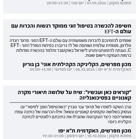
מפגש מקוון | 07.09.2026 | יום שני | 20:00-21:30
חשיפה להכשרה בטיפול זוגי ממוקד רגשות והכרות עם
עולם ה-EFT
שמחים להזמינכם להכרות משמעותית עם עולם ה-EFT הזוגי. פרופ' רונדה
גולדמן, מומחית עולמית ושותפה של לז גרינברג בפיתוח המודל הזוגי EFT-
C, נענתה להזמנתנו ותגיע לישראל באוקטובר ותלמד בהכשרה מודולות
ברמות העמקה ויישום שונות.
מכון מפרשים, הקליניקה הקהילתית אוני' בן גוריון
האקדמית ת"א יפו | 08.10.2026 | יום חמישי | 09:00-13:00
"קוראים כאן ועכשיו": שיח על שלושה תיאורי מקרה
קאנוניים בפסיכואנליזה
ערב השקה לספרו של פרופ' ענר גוברין "כשהטיפול הופך לסיפור" ובו
נעסוק בשלושה טקסטים קאנוניים ונשאל: אילו הכרעות של כתיבה עמדו
מאחוריהם? כיצד העקרונות שהובילו את כתיבתם רלוונטיים לכתיבה
הקלינית כיום?
מכון מפרשים, האקדמית ת"א יפו
מפגש מקוון | 18.10.2026 | יום ראשון | 19:30-21:00