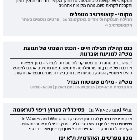
המקצועי של קואופרטיב המטפלים הותיק 'מקומי'. הזדרזו! תהליך המיון
והקבלה לקראת סיום, נותרו מקומות אחרונים
מקומי - קואופרטיב מטפלים
תחילת העסקה ולימודים באוקטובר 26 | פרטים נוספים באתר
הקואופרטיב >>
כנס קהילה מצילה חיים - הכנס השנתי של תנועת
מש"ה למניעת אובדנות
"כשהדברים מתפרקים: מסע קהילתי מפירוק לבנייה" - בתוך מציאות
מורכבת של אובדן, ערעור ומלחמה מתמשכת, אנו מזמינים אתכם למפגש
קהילתי מעמיק העוסק במניעת אובדנות, ביצירת עוגנים ובמציאת תקווה.
מש"ה - מילים שעושות הבדל
האקדמית ת"א-יפו | 06.09.2026 | יום ראשון | 09:00-16:00
In Waves and War - פסיכדליה כערוץ ריפוי לטראומה
מכון מפרשים מזמין לערב עיון שיעסוק בסרט In Waves and War
שישמש כמצע לדיון בנושא פסיכדליה כערוץ ריפוי לטראומה: מהחוויה
הקלינית לידע מחקרי. בהנחיית פרופ' שרון זין ביימן ויואב בר יוסף.
מכון מפרשים, האקדמית ת"א יפו