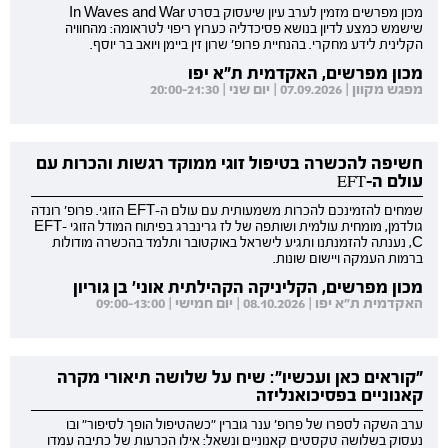
מכון מפרשים מזמין לערב עיון שיעסוק בסרט In Waves and War
שישמש כמצע לדיון בנושא פסיכדליה כערוץ ריפוי לטראומה: מהחוויה
הקלינית לידע מחקרי. בהנחיית פרופ' שרון זין ביימן ויואב בר יוסף.
מכון מפרשים, האקדמית ת"א יפו
מפגש מקוון | 07.09.2026 | יום שני | 20:00-21:30
חשיפה להכשרה בטיפול זוגי ממוקד רגשות והכרות עם
עולם ה-EFT
שמחים להזמינכם להכרות משמעותית עם עולם ה-EFT הזוגי. פרופ' רונדה
גולדמן, מומחית עולמית ושותפה של לז גרינברג בפיתוח המודל הזוגי EFT-
C, נענתה להזמנתנו ותגיע לישראל באוקטובר ותלמד בהכשרה מודולות
ברמות העמקה ויישום שונות.
מכון מפרשים, הקליניקה הקהילתית אוני' בן גוריון
האקדמית ת"א יפו | 08.10.2026 | יום חמישי | 09:00-13:00
"קוראים כאן ועכשיו": שיח על שלושה תיאורי מקרה
קאנוניים בפסיכואנליזה
ערב השקה לספרו של פרופ' ענר גוברין "כשהטיפול הופך לסיפור" ובו
נעסוק בשלושה טקסטים קאנוניים ונשאל: אילו הכרעות של כתיבה עמדו