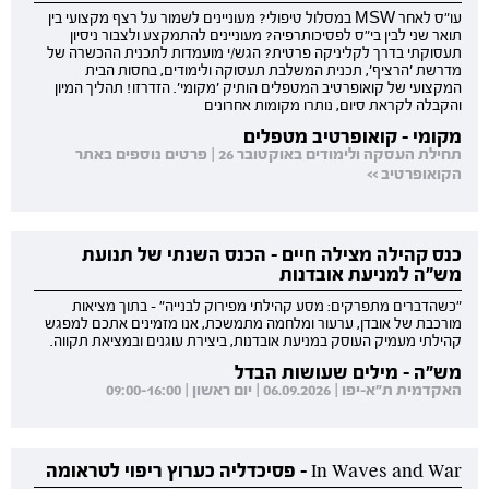
עו"ס לאחר MSW במסלול טיפולי? מעוניינים לשמור על רצף מקצועי בין
תואר שני לבין בי"ס לפסיכותרפיה? מעוניינים להתמקצע ולצבור ניסיון
תעסוקתי בדרך לקליניקה פרטית? הגש/י מועמדות לתכנית ההכשרה של
מדרשת 'הרציף', תכנית המשלבת תעסוקה ולימודים, בחסות הבית
המקצועי של קואופרטיב המטפלים הותיק 'מקומי'. הזדרזו! תהליך המיון
והקבלה לקראת סיום, נותרו מקומות אחרונים
מקומי - קואופרטיב מטפלים
תחילת העסקה ולימודים באוקטובר 26 | פרטים נוספים באתר
הקואופרטיב >>
כנס קהילה מצילה חיים - הכנס השנתי של תנועת
מש"ה למניעת אובדנות
"כשהדברים מתפרקים: מסע קהילתי מפירוק לבנייה" - בתוך מציאות
מורכבת של אובדן, ערעור ומלחמה מתמשכת, אנו מזמינים אתכם למפגש
קהילתי מעמיק העוסק במניעת אובדנות, ביצירת עוגנים ובמציאת תקווה.
מש"ה - מילים שעושות הבדל
האקדמית ת"א-יפו | 06.09.2026 | יום ראשון | 09:00-16:00
In Waves and War - פסיכדליה כערוץ ריפוי לטראומה