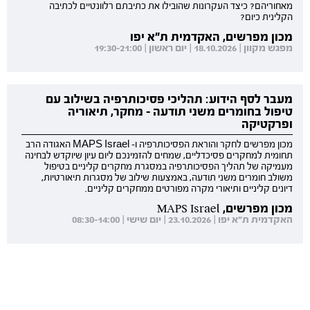
מאחוריהם? כיצד העקרונות שהובילו את כתיבתם רלוונטיים לכתיבה
הקלינית כיום?
מכון מפרשים, האקדמית ת"א יפו
מפגש מקוון | 18.10.2026 | יום ראשון | 19:30-21:00
מעבר לסף הידוע: תהליכי פסיכותרפיה בשילוב עם
טיפול בחומרים משני תודעה - מחקר, תיאוריה
ופרקטיקה
מכון מפרשים לחקר והוראת הפסיכותרפיה ו- MAPS Israel האגודה הרב
תחומית למחקרים פסיכדליים, שמחים להזמינכם ליום עיון שיוקדש לבחינה
מעמיקה של תהליך הפסיכותרפיה במסגרת מחקרים קליניים בטיפול
משולב חומרים משני תודעה, באמצעות שילוב של מסגרות תיאורטיות,
דיונים קליניים ותיאורי מקרה מפורטים ממחקרים קליניים.
מכון מפרשים, MAPS Israel
האקדמית ת"א יפו | 23.10.2026 | יום שישי | 08:30-14:00