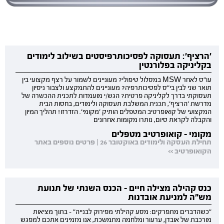
'הרציף': תעסוקה לפסיכותרפיסטים בשילוב לימודים
בקליניקה בפלורנטין
עו"ס לאחר MSW במסלול טיפולי? מעוניינים לשמור על רצף מקצועי בין
תואר שני לבין בי"ס לפסיכותרפיה? מעוניינים להתמקצע ולצבור ניסיון
תעסוקתי בדרך לקליניקה פרטית? הגש/י מועמדות לתכנית ההכשרה של
מדרשת 'הרציף', תכנית המשלבת תעסוקה ולימודים, בחסות הבית
המקצועי של קואופרטיב המטפלים הותיק 'מקומי'. הזדרזו! תהליך המיון
והקבלה לקראת סיום, נותרו מקומות אחרונים
מקומי - קואופרטיב מטפלים
תחילת העסקה ולימודים באוקטובר 26 | פרטים נוספים באתר
הקואופרטיב >>
כנס קהילה מצילה חיים - הכנס השנתי של תנועת
מש"ה למניעת אובדנות
"כשהדברים מתפרקים: מסע קהילתי מפירוק לבנייה" - בתוך מציאות
מורכבת של אובדן, ערעור ומלחמה מתמשכת, אנו מזמינים אתכם למפגש