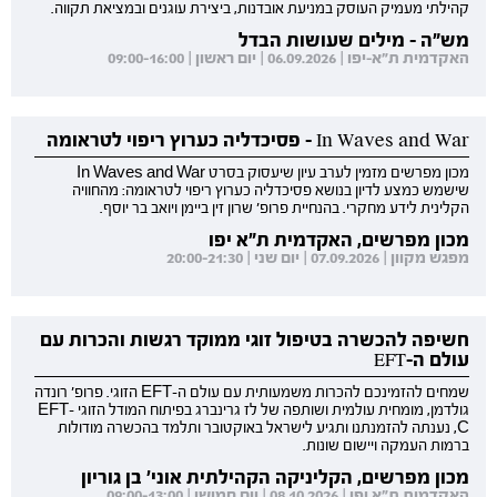
קהילתי מעמיק העוסק במניעת אובדנות, ביצירת עוגנים ובמציאת תקווה.
מש"ה - מילים שעושות הבדל
האקדמית ת"א-יפו | 06.09.2026 | יום ראשון | 09:00-16:00
In Waves and War - פסיכדליה כערוץ ריפוי לטראומה
מכון מפרשים מזמין לערב עיון שיעסוק בסרט In Waves and War
שישמש כמצע לדיון בנושא פסיכדליה כערוץ ריפוי לטראומה: מהחוויה
הקלינית לידע מחקרי. בהנחיית פרופ' שרון זין ביימן ויואב בר יוסף.
מכון מפרשים, האקדמית ת"א יפו
מפגש מקוון | 07.09.2026 | יום שני | 20:00-21:30
חשיפה להכשרה בטיפול זוגי ממוקד רגשות והכרות עם
עולם ה-EFT
שמחים להזמינכם להכרות משמעותית עם עולם ה-EFT הזוגי. פרופ' רונדה
גולדמן, מומחית עולמית ושותפה של לז גרינברג בפיתוח המודל הזוגי EFT-
C, נענתה להזמנתנו ותגיע לישראל באוקטובר ותלמד בהכשרה מודולות
ברמות העמקה ויישום שונות.
מכון מפרשים, הקליניקה הקהילתית אוני' בן גוריון
האקדמית ת"א יפו | 08.10.2026 | יום חמישי | 09:00-13:00