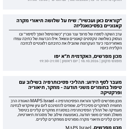
"קוראים כאן ועכשיו": שיח על שלושה תיאורי מקרה
קאנוניים בפסיכואנליזה
ערב השקה לספרו של פרופ' ענר גוברין "כשהטיפול הופך לסיפור" ובו
נעסוק בשלושה טקסטים קאנוניים ונשאל: אילו הכרעות של כתיבה עמדו
מאחוריהם? כיצד העקרונות שהובילו את כתיבתם רלוונטיים לכתיבה
הקלינית כיום?
מכון מפרשים, האקדמית ת"א יפו
מפגש מקוון | 18.10.2026 | יום ראשון | 19:30-21:00
מעבר לסף הידוע: תהליכי פסיכותרפיה בשילוב עם
טיפול בחומרים משני תודעה - מחקר, תיאוריה
ופרקטיקה
מכון מפרשים לחקר והוראת הפסיכותרפיה ו- MAPS Israel האגודה הרב
תחומית למחקרים פסיכדליים, שמחים להזמינכם ליום עיון שיוקדש לבחינה
מעמיקה של תהליך הפסיכותרפיה במסגרת מחקרים קליניים בטיפול
משולב חומרים משני תודעה, באמצעות שילוב של מסגרות תיאורטיות,
דיונים קליניים ותיאורי מקרה מפורטים ממחקרים קליניים.
מכון מפרשים, MAPS Israel