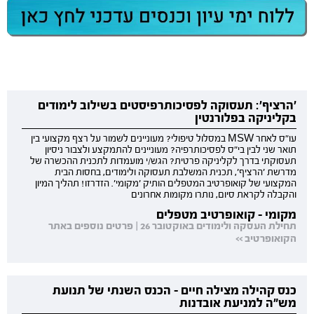
'הרציף': תעסוקה לפסיכותרפיסטים בשילוב לימודים
בקליניקה בפלורנטין
עו"ס לאחר MSW במסלול טיפולי? מעוניינים לשמור על רצף מקצועי בין
תואר שני לבין בי"ס לפסיכותרפיה? מעוניינים להתמקצע ולצבור ניסיון
תעסוקתי בדרך לקליניקה פרטית? הגש/י מועמדות לתכנית ההכשרה של
מדרשת 'הרציף', תכנית המשלבת תעסוקה ולימודים, בחסות הבית
המקצועי של קואופרטיב המטפלים הותיק 'מקומי'. הזדרזו! תהליך המיון
והקבלה לקראת סיום, נותרו מקומות אחרונים
מקומי - קואופרטיב מטפלים
תחילת העסקה ולימודים באוקטובר 26 | פרטים נוספים באתר
הקואופרטיב >>
כנס קהילה מצילה חיים - הכנס השנתי של תנועת
מש"ה למניעת אובדנות