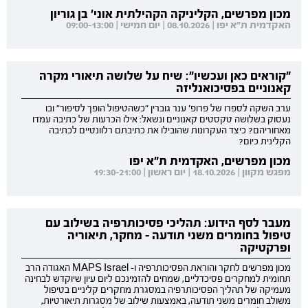
מכון מפרשים, הקליניקה הקהילתית אוני' בן גוריון
האקדמית ת"א יפו | 08.10.2026 | יום חמישי | 09:00-13:00
"קוראים כאן ועכשיו": שיח על שלושה תיאורי מקרה
קאנוניים בפסיכואנליזה
ערב השקה לספרו של פרופ' ענר גוברין "כשהטיפול הופך לסיפור" ובו
נעסוק בשלושה טקסטים קאנוניים ונשאל: אילו הכרעות של כתיבה עמדו
מאחוריהם? כיצד העקרונות שהובילו את כתיבתם רלוונטיים לכתיבה
הקלינית כיום?
מכון מפרשים, האקדמית ת"א יפו
מפגש מקוון | 18.10.2026 | יום ראשון | 19:30-21:00
מעבר לסף הידוע: תהליכי פסיכותרפיה בשילוב עם
טיפול בחומרים משני תודעה - מחקר, תיאוריה
ופרקטיקה
מכון מפרשים לחקר והוראת הפסיכותרפיה ו- MAPS Israel האגודה הרב
תחומית למחקרים פסיכדליים, שמחים להזמינכם ליום עיון שיוקדש לבחינה
מעמיקה של תהליך הפסיכותרפיה במסגרת מחקרים קליניים בטיפול
משולב חומרים משני תודעה, באמצעות שילוב של מסגרות תיאורטיות,