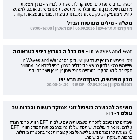
"כשהדברים מתפרקים: מסע קהילתי מפירוק לבנייה" - בתוך מציאות
מורכבת של אובדן, ערעור ומלחמה מתמשכת, אנו מזמינים אתכם למפגש
קהילתי מעמיק העוסק במניעת אובדנות, ביצירת עוגנים ובמציאת תקווה.
מש"ה - מילים שעושות הבדל
האקדמית ת"א-יפו | 06.09.2026 | יום ראשון | 09:00-16:00
In Waves and War - פסיכדליה כערוץ ריפוי לטראומה
מכון מפרשים מזמין לערב עיון שיעסוק בסרט In Waves and War
שישמש כמצע לדיון בנושא פסיכדליה כערוץ ריפוי לטראומה: מהחוויה
הקלינית לידע מחקרי. בהנחיית פרופ' שרון זין ביימן ויואב בר יוסף.
מכון מפרשים, האקדמית ת"א יפו
מפגש מקוון | 07.09.2026 | יום שני | 20:00-21:30
חשיפה להכשרה בטיפול זוגי ממוקד רגשות והכרות עם
עולם ה-EFT
שמחים להזמינכם להכרות משמעותית עם עולם ה-EFT הזוגי. פרופ' רונדה
גולדמן, מומחית עולמית ושותפה של לז גרינברג בפיתוח המודל הזוגי EFT-
C, נענתה להזמנתנו ותגיע לישראל באוקטובר ותלמד בהכשרה מודולות
ברמות העמקה ויישום שונות.