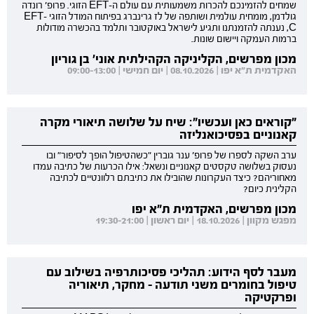
שמחים להזמינכם להכרות משמעותית עם עולם ה-EFT הזוגי. פרופ' רונדה
גולדמן, מומחית עולמית ושותפה של לז גרינברג בפיתוח המודל הזוגי EFT-
C, נענתה להזמנתנו ותגיע לישראל באוקטובר ותלמד בהכשרה מודולות
ברמות העמקה ויישום שונות.
מכון מפרשים, הקליניקה הקהילתית אוני' בן גוריון
האקדמית ת"א יפו | 08.10.2026 | יום חמישי | 09:00-13:00
"קוראים כאן ועכשיו": שיח על שלושה תיאורי מקרה
קאנוניים בפסיכואנליזה
ערב השקה לספרו של פרופ' ענר גוברין "כשהטיפול הופך לסיפור" ובו
נעסוק בשלושה טקסטים קאנוניים ונשאל: אילו הכרעות של כתיבה עמדו
מאחוריהם? כיצד העקרונות שהובילו את כתיבתם רלוונטיים לכתיבה
הקלינית כיום?
מכון מפרשים, האקדמית ת"א יפו
מפגש מקוון | 18.10.2026 | יום ראשון | 19:30-21:00
מעבר לסף הידוע: תהליכי פסיכותרפיה בשילוב עם
טיפול בחומרים משני תודעה - מחקר, תיאוריה
ופרקטיקה