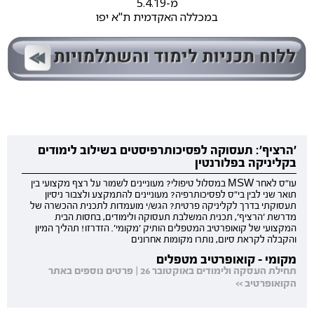
מ-5.4.19
במכללה האקדמית ת"א יפו
'הרציף': תעסוקה לפסיכותרפיסטים בשילוב לימודים
בקליניקה בפלורנטין
עו"ס לאחר MSW במסלול טיפולי? מעוניינים לשמור על רצף מקצועי בין
תואר שני לבין בי"ס לפסיכותרפיה? מעוניינים להתמקצע ולצבור ניסיון
תעסוקתי בדרך לקליניקה פרטית? הגש/י מועמדות לתכנית ההכשרה של
מדרשת 'הרציף', תכנית המשלבת תעסוקה ולימודים, בחסות הבית
המקצועי של קואופרטיב המטפלים הותיק 'מקומי'. הזדרזו! תהליך המיון
והקבלה לקראת סיום, נותרו מקומות אחרונים
מקומי - קואופרטיב מטפלים
תחילת העסקה ולימודים באוקטובר 26 | פרטים נוספים באתר
הקואופרטיב >>