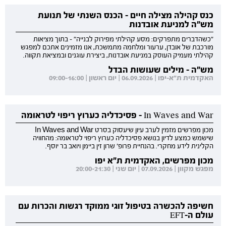
כנס קהילה מצילה חיים - הכנס השנתי של תנועת
מש"ה למניעת אובדנות
"כשהדברים מתפרקים: מסע קהילתי מפירוק לבנייה" - בתוך מציאות
מורכבת של אובדן, ערעור ומלחמה מתמשכת, אנו מזמינים אתכם למפגש
קהילתי מעמיק העוסק במניעת אובדנות, ביצירת עוגנים ובמציאת תקווה.
מש"ה - מילים שעושות הבדל
האקדמית ת"א-יפו | 06.09.2026 | יום ראשון | 09:00-16:00
In Waves and War - פסיכדליה כערוץ ריפוי לטראומה
מכון מפרשים מזמין לערב עיון שיעסוק בסרט In Waves and War
שישמש כמצע לדיון בנושא פסיכדליה כערוץ ריפוי לטראומה: מהחוויה
הקלינית לידע מחקרי. בהנחיית פרופ' שרון זין ביימן ויואב בר יוסף.
מכון מפרשים, האקדמית ת"א יפו
מפגש מקוון | 07.09.2026 | יום שני | 20:00-21:30
חשיפה להכשרה בטיפול זוגי ממוקד רגשות והכרות עם
עולם ה-EFT