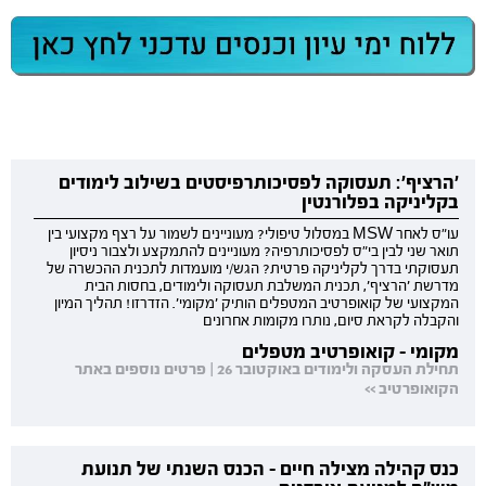
'הרציף': תעסוקה לפסיכותרפיסטים בשילוב לימודים
בקליניקה בפלורנטין
עו"ס לאחר MSW במסלול טיפולי? מעוניינים לשמור על רצף מקצועי בין
תואר שני לבין בי"ס לפסיכותרפיה? מעוניינים להתמקצע ולצבור ניסיון
תעסוקתי בדרך לקליניקה פרטית? הגש/י מועמדות לתכנית ההכשרה של
מדרשת 'הרציף', תכנית המשלבת תעסוקה ולימודים, בחסות הבית
המקצועי של קואופרטיב המטפלים הותיק 'מקומי'. הזדרזו! תהליך המיון
והקבלה לקראת סיום, נותרו מקומות אחרונים
מקומי - קואופרטיב מטפלים
תחילת העסקה ולימודים באוקטובר 26 | פרטים נוספים באתר
הקואופרטיב >>
כנס קהילה מצילה חיים - הכנס השנתי של תנועת