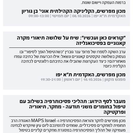
ברמות העמקה ויישום שונות.
מכון מפרשים, הקליניקה הקהילתית אוני' בן גוריון
האקדמית ת"א יפו | 08.10.2026 | יום חמישי | 09:00-13:00
"קוראים כאן ועכשיו": שיח על שלושה תיאורי מקרה
קאנוניים בפסיכואנליזה
ערב השקה לספרו של פרופ' ענר גוברין "כשהטיפול הופך לסיפור" ובו
נעסוק בשלושה טקסטים קאנוניים ונשאל: אילו הכרעות של כתיבה עמדו
מאחוריהם? כיצד העקרונות שהובילו את כתיבתם רלוונטיים לכתיבה
הקלינית כיום?
מכון מפרשים, האקדמית ת"א יפו
מפגש מקוון | 18.10.2026 | יום ראשון | 19:30-21:00
מעבר לסף הידוע: תהליכי פסיכותרפיה בשילוב עם
טיפול בחומרים משני תודעה - מחקר, תיאוריה
ופרקטיקה
מכון מפרשים לחקר והוראת הפסיכותרפיה ו- MAPS Israel האגודה הרב
תחומית למחקרים פסיכדליים, שמחים להזמינכם ליום עיון שיוקדש לבחינה
מעמיקה של תהליך הפסיכותרפיה במסגרת מחקרים קליניים בטיפול