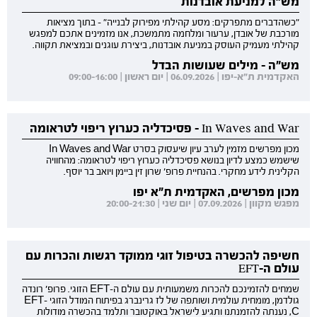
מש"ה למניעת אובדנות
"כשהדברים מתפרקים: מסע קהילתי מפירוק לבנייה" - בתוך מציאות
מורכבת של אובדן, ערעור ומלחמה מתמשכת, אנו מזמינים אתכם למפגש
קהילתי מעמיק העוסק במניעת אובדנות, ביצירת עוגנים ובמציאת תקווה.
מש"ה - מילים שעושות הבדל
האקדמית ת"א-יפו | 06.09.2026 | יום ראשון | 09:00-16:00
In Waves and War - פסיכדליה כערוץ ריפוי לטראומה
מכון מפרשים מזמין לערב עיון שיעסוק בסרט In Waves and War
שישמש כמצע לדיון בנושא פסיכדליה כערוץ ריפוי לטראומה: מהחוויה
הקלינית לידע מחקרי. בהנחיית פרופ' שרון זין ביימן ויואב בר יוסף.
מכון מפרשים, האקדמית ת"א יפו
מפגש מקוון | 07.09.2026 | יום שני | 20:00-21:30
חשיפה להכשרה בטיפול זוגי ממוקד רגשות והכרות עם
עולם ה-EFT
שמחים להזמינכם להכרות משמעותית עם עולם ה-EFT הזוגי. פרופ' רונדה
גולדמן, מומחית עולמית ושותפה של לז גרינברג בפיתוח המודל הזוגי EFT-
C, נענתה להזמנתנו ותגיע לישראל באוקטובר ותלמד בהכשרה מודולות