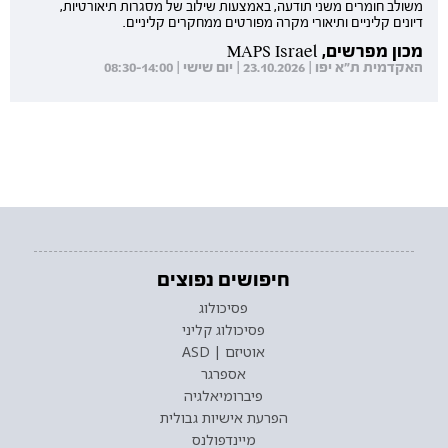
משולב חומרים משני תודעה, באמצעות שילוב של מסגרות תיאורטיות,
דיונים קליניים ותיאורי מקרה מפורטים ממחקרים קליניים.
מכון מפרשים, MAPS Israel
האקדמית ת"א יפו | 23.10.2026 | יום שישי | 08:30-14:00
חיפושים נפוצים
פסיכולוג
פסיכולוג קליני
אוטיזם | ASD
אספרגר
פיברומיאלגיה
הפרעת אישיות גבולית
מיינדפולנס