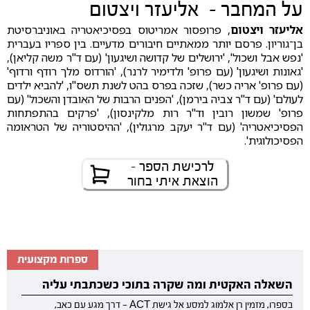
על המחבר - אליעזר ויצטום
אליעזר ויצטום
, פרופסור אמריטוס בפסיכיאטריה באוניברסיטת
בן־גוריון. פרסם יותר ממאתיים חיבורים מדעיים. בין ספריו בעברית
'נפש אבל ושכול', 'ירושלים של קדושה ושיגעון' (עם ד"ר משה קליאן),
'גאונות ושיגעון' (עם פרופ' ולדימיר לרנר), 'הורדוס מלך רודף ורדוף'
(עם פרופ' אריה כשר), שזכה בפרס בהט לשנת תשס"ו, 'להביא ילדים
לעולם' (עם ד"ר צביה בירמן), 'הפנים הרבות של האובדן והשכול' (עם
פרופ' שמשון רובין וד"ר רות מלקינסון), 'פרקים בהתפתחות
הפסיכיאטריה' (עם ד"ר יעקב מרגולין), 'ההיסטוריה של הטראומה
הפסיכולוגית'.
לרכישת הספר -
הוצאת איתי בחור
ספרות מקצועית
השאלה האקטית ומה שקרה בתוכי כשכתבתי עליה
בספרו, מזמין רן אלמוג למסע אל גישת ACT — דרך מגע עם כאב,