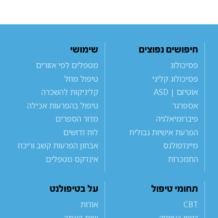
חיפושים נפוצים
שימושי
פסיכולוג
מטפלים לפי אזורים
פסיכולוג קליני
טיפול מוזל
אוטיזם | ASD
קליניקות להשכרה
אספרגר
טיפול בהפרעות אכילה
פיברומיאלגיה
מדור הספרים
הפרעת אישיות גבולית
לוח דרושים
מיינדפולנס
אבחון הפרעות קשב וריכוז
התמכרות
אינדקס מטפלים
תחומי טיפול
על בטיפולנט
CBT
אודות
ריפוי בעיסוק
צוות האתר