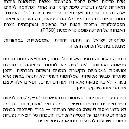
אלה מדינות נאלצו להכיר בטראומה נפשית ולראשונה פותחו
תיאוריות לגביה ושיטות טיפול־קדמי בה. אחרי המלחמה לקחים
אלה נשכחו והושכחו ואף נאסר השימוש במונח 'הלם הפגזים'.
תחנה חשובה נוספת היא מלחמת וייטנאם, בה הוכרו התוצאות
הפסיכולוגיות ארוכות הטווח של טראומה ובעקבותיה נוצרה
האבחנה של הפרעה פוסט טראומתית (PTSD).
מלחמות ישראל הן תחנה ייחודית, שמתאפיינת במחזוריות
אינטנסיבית של הכחשה והכרה.
התחנה האחרונה בספר היא זו של הטרור, שכתוצאה ממנו נגרמת
טראומה המכוונת לאוכלוסיה לא לוחמת; טראומה זו מופצת
ומועצמת באמצעות תקשורת המונים ורשתות חברתיות. ייתכן
שהטרור מבשר אפשרות, שמלחמות העתיד לא יתנהלו בחזית אלא
בעורף, לא בין צבאות אלא נגד אזרחים וערים, ותנאים אלה יעצבו
את הטראומה שבעקבותיהן.
הפרספקטיבה והניתוח ההיסטוריים מאפשרים להפיק לקחים לפחות
בשני מישורים: במישור הטיפולי — מה כדאי לעשות, ויותר מכך מה
לא כדאי ואסור לעשות; במישור הארגוני — בניית היערכות צבאית
ואזרחית, שתתגבר על הנטייה להכחשה והשכחה של תוצאות נפשיות
חמורות שיכולות להתפתח מטראומה פסיכולוגית.