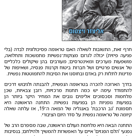
חרף זאת, התשובות לשאלה האם טראומה פסיכולוגית לבדה (בלי
פגיעה פיזית) יכולה לגרום מצוקות־נפשיות מתמשכות ותחלואה,
מושפעות מערכים ומאינטרסים; מעורבים בהן שיקולים כלכליים
של אנשים פרטיים ושל חברות ביטוח וקרנות פנסיה, ושאיפות של
מדינות לתלות רק באדם ובחוסנו את הסיבות להתמוטטות נפשית.
בדרך הארוכה להכרה בטראומה הנפשית, להבנתה ולגיבוש דרכים
להתמודד עימה יש כמה תחנות מרכזיות, רובן צבאיות, שכן
מלחמות וסכסוכים אלימים גובים את המחיר היקר ביותר הן
בפגיעות גופניות הן בפגיעות נפשיות. התחנה הראשונה היא
תסמונת 'גב הרכבת' באנגליה של המאה ה־19, אז עלתה שאלה
קיומה של טראומה נפשית על סדר היום הציבורי.
התחנה הבאה היא מלחמת העולם הראשונה, שבה מספרם הרב של
נפגעי 'הלם הפגזים' איים על האפשרות להמשיך ולהילחם; בנסיבות