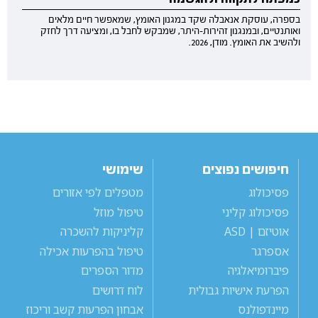
בספרה, עוסקת אנאבלה שקד במגנון האומץ, שמאפשר חיים מלאים
ואותנטיים, ובמנגנון זהירות-היתר, שמבקש לחבל בו, ומציעה דרך לחזק
ולהשיב את האומץ. מודן, 2026.
חיפושים נפוצים
שימושי
פסיכולוג
מטפלים לפי אזורים
פסיכולוג קליני
טיפול מוזל
אוטיזם | ASD
קליניקות להשכרה
אספרגר
טיפול בהפרעות אכילה
פיברומיאלגיה
מדור הספרים
הפרעת אישיות גבולית
לוח דרושים
מיינדפולנס
אבחון הפרעות קשב וריכוז