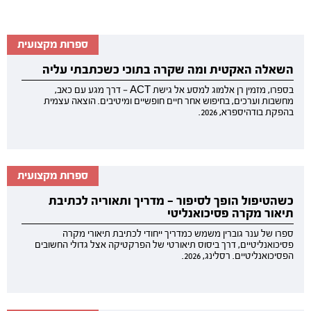
ספרות מקצועית
השאלה האקטית ומה שקרה בתוכי כשכתבתי עליה
בספרו, מזמין רן אלמוג למסע אל גישת ACT — דרך מגע עם כאב,
מחשבות וערכים, בחיפוש אחר חיים חופשיים ומיטיבים. הוצאה עצמית
בהפקת בודהיספרא, 2026.
ספרות מקצועית
כשהטיפול הופך לסיפור — מדריך ותאוריה לכתיבת
תיאור מקרה פסיכואנליטי
ספרו של ענר גוברין משמש כמדריך ייחודי לכתיבת תיאורי מקרה
פסיכואנליטיים, דרך ביסוס תיאורטי של הפרקטיקה אצל גדולי החשובים
הפסיכואנליטיים. רסלינג, 2026.