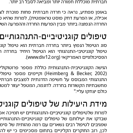
חברתית מוכללת חמורה יותר ומביאה לסבל רב יותר.
באופן מפתיע, נראה כי חרדה חברתית פחות מוכרת לציב
אכילה, או הפרעת דחק פוסט טראומטית), למרות שהיא מ
החרדה הנפוצה ביותר מבין הפרעות החרדה וההפרעה השליש
טיפולים קוגניטיביים-התנהגותיי
הפסיכולוגיים האמריקאי (www.div12.org).
הגישה הקוגניטיבית-התנהגותית כוללת מספר פרוטוקולי
(Heimberg & Becker, 2002) 
התנהגותי המבוסס על חשיפה הדרגתית למצבים חברתיים 
מחשבתיות הקשורות בחרדה. לדוגמה, המטפל יעזור למטופל
כולם יצחקו עליי."
מידת היעילות של טיפולים קוגני
למרות שלטיפולים קוגניטיביים-התנהגותיים יש תמיכה א
לכן, רוב החוקרים הקליניים בתחום מסכימים כי יש ל