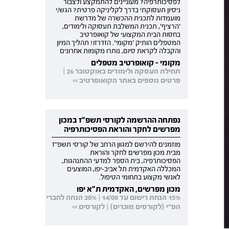
לפסיכותרפיה? מעוניינים להתמקצע ולצבור
ניסיון תעסוקתי בדרך לקליניקה פרטית? הגש/י
מועמדות לתכנית ההכשרה של מדרשת
'הרציף', תכנית המשלבת תעסוקה ולימודים,
בחסות הבית המקצועי של קואופרטיב
המטפלים הותיק 'מקומי'. הזדרזו! תהליך המיון
והקבלה לקראת סיום, נותרו מקומות אחרונים
מקומי - קואופרטיב מטפלים
תחילת העסקה ולימודים באוקטובר 26 |
פרטים נוספים באתר הקואופרטיב >>
נפתחה ההרשמה לקורסי תשפ"ז במכון
מפרשים לחקר והוראת הפסיכותרפיה
מוזמנים להירשם למגוון הרחב של קורסי תשפ"ז
מבית מכון מפרשים לחקר והוראת
הפסיכותרפיה, בית הספר למדעי ההתנהגות,
המכללה האקדמית תל אביב-יפו, המוצעים
לאנשי מקצוע בתחומי הטיפול.
מכון מפרשים, האקדמית ת"א יפו
15% הנחת רישום עד 14/08 | 20% הנחה לחברי
הפ"י (לקורסים מוכרים) | לקורסים >>