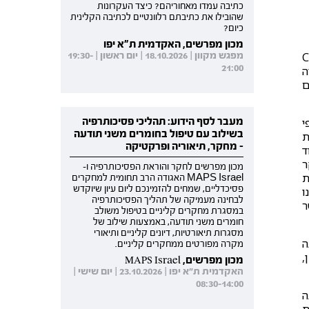
כתיבה עמדו מאחוריהם? כיצד העקרונות
שהובילו את כתיבתם רלוונטיים לכתיבה הקלינית
כיום?
מכון מפרשים, האקדמית ת"א יפו
מפגש מקוון | 18.10.2026 | יום ראשון | 19:30-
טיפול ממוקד וקצר-מועד. אך אם CBT
21:00
ה
ם
מעבר לסף הידוע: תהליכי פסיכותרפיה
י
בשילוב עם טיפול בחומרים משני תודעה
Affect. אמוציות
- מחקר, תיאוריה ופרקטיקה
ד
ר
מכון מפרשים לחקר והוראת הפסיכותרפיה ו-
ת
MAPS Israel האגודה הרב תחומית למחקרים
פסיכדליים, שמחים להזמינכם ליום עיון שיוקדש
ו
לבחינה מעמיקה של תהליך הפסיכותרפיה
ר
במסגרת מחקרים קליניים בטיפול משולב
חומרים משני תודעה, באמצעות שילוב של
מסגרות תיאורטיות, דיונים קליניים ותיאורי
ה
מקרה מפורטים ממחקרים קליניים.
,
מכון מפרשים, MAPS Israel
האקדמית ת"א יפו | 23.10.2026 | יום שישי |
08:30-14:00
ה