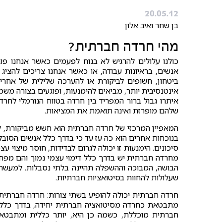
20.05.12
בן שחר ואיב אלון
מהי חרדה חברתית?
כולנו עלולים להרגיש לא בנוח לפעמים כאשר אנחנו פו
אנשים, בראיונות עבודה, או כאשר אנחנו צריכים להציג
ביטחון, חשופים לביקורת או להערכה שלילית של אחרי
אינטנסיבית יותר, מביאים להימנעות, ופוגעים בצורה מש
איתרו גבול ברור המפריד בין חרדה בטווח הנורמלי לח
שלהם מופרזת ואינה תואמת את המציאות.
המאפיין המרכזי של חרדה חברתית הוא חשש מביקורת, לע
בנוכחות אחרים הוא כה עז עד כי בדרך כלל אנשים הסוב
סיכונים. הימנעות זו יכולה לגרום לבדידות, חוסר מיצוי 
מחרדה חברתית יש בדרך כלל דימוי עצמי נמוך והם מפח
הבושה, המבוכה וההשפלה תהיינה בלתי נסבלות. למעשה
שעלולות להחוות בסיטואציות חברתיות.
חרדה חברתית יכולה להופיע בשתי צורות: חרדה חברתי
מתבטאת כחרדה מסיטואציה חברתית יחידה, בדרך כלל ס
חברתית מוכללת, כשמה כן היא, יותר כללית ומתבטאת