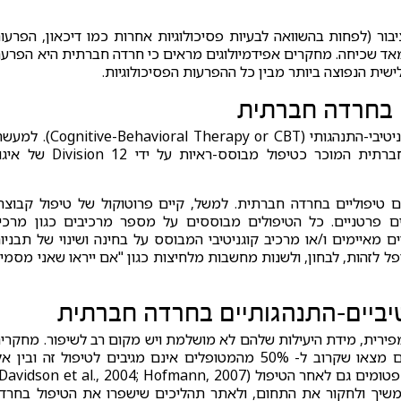
ור (לפחות בהשוואה לבעיות פסיכולוגיות אחרות כמו דיכאון, הפרעו
אד שכיחה. מחקרים אפידמיולוגים מראים כי חרדה חברתית היא הפרע
ית הנפוצה ביותר מבין כל ההפרעות הפסיכולוגיות.
ם בחרדה חברתית
סוג הטיפול הנפוץ ביותר בחרדה חברתית הוא טיפול קוגניטיבי-התנהגותי (ve-Behavioral Therapy or CBT
טיפול קוגניטיבי-התנהגותי הוא הטיפול היחיד בחרדה חברתית המוכר כטיפול מבוסס-ראיות על ידי on 12
ם טיפוליים בחרדה חברתית. למשל, קיים פרוטוקול של טיפול קבוצת
וקיימים מספר טיפולים פרטניים. כל הטיפולים מבוססים על מספר מרכיבים כגון מרכי
מאיימים ו/או מרכיב קוגניטיבי המבוסס על בחינה ושינוי של תבניו
 לזהות, לבחון, ולשנות מחשבות מלחיצות כגון "אם ייראו שאני מסמי
טיביים-התנהגותיים בחרדה חברתית
מפירית, מידת היעילות שלהם לא מושלמת ויש מקום רב לשיפור. מחקרי
שבדקו את יעילותם של טיפולים קוגניטיביים-התנהגותיים מצאו שקרוב ל- 50% מהמטופלים אינם מגיבים לטיפול זה ובין 
המשיך ולחקור את התחום, ולאתר תהליכים שישפרו את הטיפול בחרד