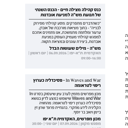
כנס קהילה מצילה חיים - הכנס השנתי
של תנועת מש"ה למניעת אובדנות
"כשהדברים מתפרקים: מסע קהילתי מפירוק
לבנייה" - בתוך מציאות מורכבת של אובדן,
ערעור ומלחמה מתמשכת, אנו מזמינים אתכם
ה
למפגש קהילתי מעמיק העוסק במניעת
י
אובדנות, ביצירת עוגנים ובמציאת תקווה.
ה
מש"ה - מילים שעושות הבדל
א
האקדמית ת"א-יפו | 06.09.2026 | יום ראשון |
ה
09:00-16:00
ל
ת
In Waves and War - פסיכדליה כערוץ
ם
ריפוי לטראומה
ת
מכון מפרשים מזמין לערב עיון שיעסוק בסרט In
ת
Waves and War שישמש כמצע לדיון בנושא
פסיכדליה כערוץ ריפוי לטראומה: מהחוויה
הקלינית לידע מחקרי. בהנחיית פרופ' שרון זין
ל
ביימן ויואב בר יוסף.
ה
מכון מפרשים, האקדמית ת"א יפו
ה
מפגש מקוון | 07.09.2026 | יום שני | 20:00-