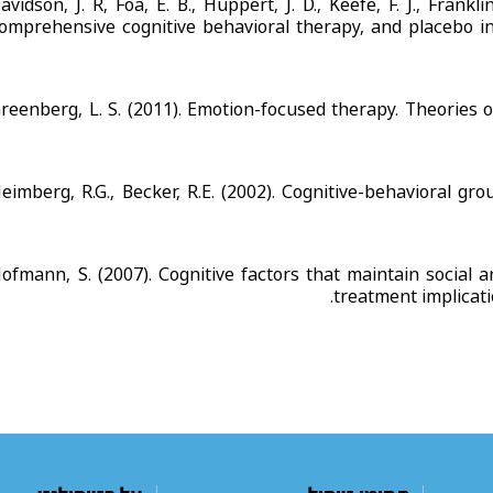
avidson, J. R, Foa, E. B., Huppert, J. D., Keefe, F. J., Frankli
omprehensive cognitive behavioral therapy, and placebo in
reenberg, L. S. (2011). Emotion-focused therapy. Theories
eimberg, R.G., Becker, R.E. (2002). Cognitive-behavioral g
ofmann, S. (2007). Cognitive factors that maintain social 
treatment implicati