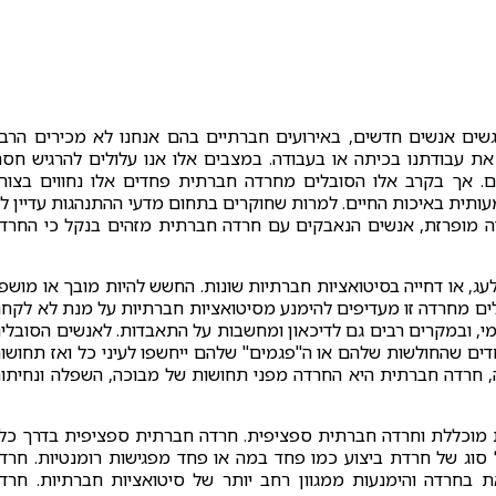
גשים אנשים חדשים, באירועים חברתיים בהם אנחנו לא מכירים הרב
 את עבודתנו בכיתה או בעבודה. במצבים אלו אנו עלולים להרגיש חסר
ם. אך בקרב אלו הסובלים מחרדה חברתית פחדים אלו נחווים בצור
מעותית באיכות החיים. למרות שחוקרים בתחום מדעי ההתנהגות עדיין ל
רדה מופרזת, אנשים הנאבקים עם חרדה חברתית מזהים בנקל כי החרד
ג, או דחייה בסיטואציות חברתיות שונות. החשש להיות מובך או מושפ
לים מחרדה זו מעדיפים להימנע מסיטואציות חברתיות על מנת לא לקח
עצמי, ובמקרים רבים גם לדיכאון ומחשבות על התאבדות. לאנשים הסובלי
דים שהחולשות שלהם או ה"פגמים" שלהם ייחשפו לעיני כל ואז תחושו
, חרדה חברתית היא החרדה מפני תחושות של מבוכה, השפלה ונחיתו
ת מוכללת וחרדה חברתית ספציפית. חרדה חברתית ספציפית בדרך כל
וג של חרדת ביצוע כמו פחד במה או פחד מפגישות רומנטיות. חרד
 בחרדה והימנעות ממגוון רחב יותר של סיטואציות חברתיות. חרד