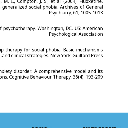
n, M. E., Compton, J. S., et al. (2004). Fluoxetine,
 generalized social phobia. Archives of General
Psychiatry, 61, 1005-1013.
 of psychotherapy. Washington, DC, US: American
Psychological Association
roup therapy for social phobia: Basic mechanisms
and clinical strategies. New York. Guilford Press.
anxiety disorder: A comprehensive model and its
ons. Cognitive Behaviour Therapy, 36(4), 193-209.