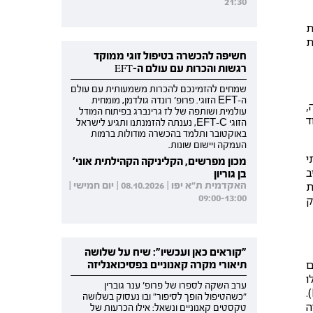
21:30
ת
ת
חשיפה להכשרה בטיפול זוגי ממוקד
רגשות והכרות עם עולם ה-EFT
שמחים להזמינכם להכרות משמעותית עם עולם
ה-EFT הזוגי. פרופ' רונדה גולדמן, מומחית
Cogniti). למעשה,
עולמית ושותפה של לז גרינברג בפיתוח המודל
Divisi של איגוד
הזוגי EFT-C, נענתה להזמנתנו ותגיע לישראל
באוקטובר ותלמד בהכשרה מודולות ברמות
העמקה ויישום שונות.
י
מכון מפרשים, הקליניקה הקהילתית אוני'
ב
בן גוריון
ת
האקדמית ת"א יפו | 08.10.2026 | יום חמישי |
09:00-13:00
ק
"קוראים כאן ועכשיו": שיח על שלושה
ם
תיאורי מקרה קאנוניים בפסיכואנליזה
אלו
ערב השקה לספרו של פרופ' ענר גוברין
שמגיבים לטיפול רבים נשארים עם רמה מהותית של סימפטומים גם לאחר הטיפול (Davidson et al., 2004; Hofmann, 2007).
"כשהטיפול הופך לסיפור" ובו נעסוק בשלושה
ה
טקסטים קאנוניים ונשאל: אילו הכרעות של