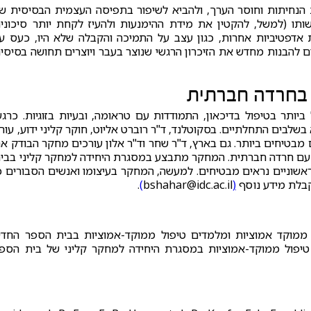
הנחיתות וחוסר הערך, ולהביא לשיפור בתפיסה העצמית הבסיסית ש
תו (למשל, להקטין את מידת ההימנעות ולהעיז לקחת יותר סיכוני
ות אדפטיביות אחרות, כגון עצב על התמיכה והקבלה שלא היו, כעס ע
ים להבנות מחדש את הזיכרון הרגשי שנוצר בעבר ויוצרים תחושה בסיסי
 בחרדה חברתית
יותר בטיפול בדיכאון, התמודדות עם טראומה, ובעיות בזוגיות. כרגע
בים התחלתיים. בסקוטלנד, ד"ר רוברט אליוט, חוקר קליני ידוע, עור
מבטיחים ביותר. גם בארץ, ד"ר שחר וד"ר אלון עורכים מחקר הבודק א
ם עם חרדה חברתית. המחקר מתבצע במסגרת היחידה למחקר קליני בבי
אשוניים נראים מבטיחים. למעשה, המחקר בעיצומו ואנשים הסבורים כ
קבלת מידע נוסף
(
bshahar@idc.ac.il
)
.
ל ממוקד אמוציות ומלמדים טיפול ממוקד-אמוציות בבית הספר החד
טיפול ממוקד-אמוציות במסגרת היחידה למחקר קליני של בית הספ