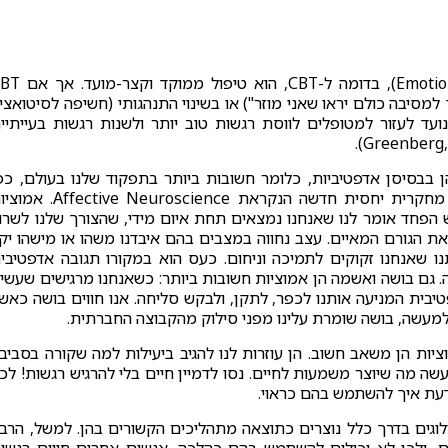
טיפול ממוקד אמוציות (Emotion-focused Therapy or EFT), בדומה ל-CBT, הוא 
למסיבה כולם יראו שאני מוזר") או בשינוי התנהגותי (חשיפה לסיטואצי
שית עצמה ונועד לעזור למטופלים לווסת רגשות טוב יותר ולשנות רגשות בעייתיי
 בבסיסן אדפטיביות, כלומר חשובות ביותר בתפקוד שלנו בעולם, כפ
שעולה ממספר רב של מחקרים השייכים לדיסציפלינה מחקרית יחסית חדשה הנקראת ive Neuroscience
גש הפחד אומר לנו שאנחנו נמצאים תחת איום מידי, שהצורך שלנו לשרו
ת הגורם המאיים. עצב נחווה במצבים בהם איבדנו משהו או מישהו יק
תנו שאנחנו זקוקים לתמיכה וניחום. כעס הוא במקורו תגובה אדפטיבי
ה. גם בושה ואשמה הן אמוציות חשובות ביותר: כשאנחנו מרגישים שעשינ
בית המניעה אותנו לכפר, לתקן, ולבקש סליחה. אנו חווים בושה כאש
למעשה, בושה שומרת עלינו מפני סילוק מהקבוצה החברתית.
יות הן משאב חשוב. הן עוזרות לנו להגיב ביעילות למה שקורה בסביב
 מה שיוצר משמעות לחיים. נסו לדמיין חיים בלי להרגיש רגשות! לכן
דעת איך להשתמש בהם כראוי.
וגים בדרך כלל נוצרים כתוצאה מתהליכים הקשורים בהן. למשל, הרב