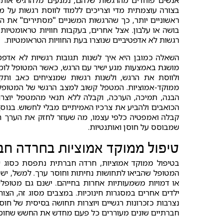
אנשים פוחדים מהרגשות שלהם, נמנעים מלהרגיש אותם
בצורה עוצמתית מדי וצריכים ללמוד לווסת רגשות על 
ראשוניים יותר, כך שהרגשות המשניים "מסתירים" את ה
בושה או עלבון. אצל אחרים, בעקבות חוויות טראומטיו
רגשות לא אדפטיביים שנוצרו בעת החוויות הטראומטיות.
השאלה כמובן היא איך לשנות תגובות רגשיות לא אדפטי
מושגת באמצעות מגע ישיר עם הרגש, כאשר המטופל לומד ל
ולווסת את הרגש, ולשנות רגשות שמנציחים כאב ותק
ממוקד-אמוציות. המטפל קשוב למצב הרגשי של המטופל 
הבנה, תמיכה, הערכה, וקבלה ללא תנאי מהמטפל יוצרו
הכואבים ולהביע את צרכיו האמיתיים מבלי לחשוש. בנוס
קבלה ואמפטיה כלפי עצמו, מה שעוזר לחזק את הערך העצ
שמבוסס על חוסן ואותנטיות.
טיפול ממוקד אמוציות בחרדה חב
בטיפול ממוקד אמוציות, חרדה חברתית נתפסת כסוג של
המטופל שהביאו לתחושות נחיתות וחוסר ערך. למשל, יש
או דמויות משמעותיות אחרות בחייהם. ישנם גם מטופלים
ילדים אחרים במסגרות חינוכיות. במצבים מסוג זה, הצור
נצרבות כזכרונות רגשיים ויוצרות תחושה בסיסית של ח
חברתיים שונים מעוררים כל פעם מחדש את החשש שחוסר 