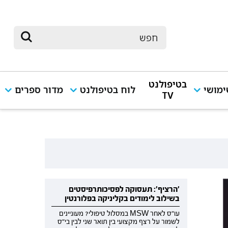
בטיפולנט
מושי
לוח בטיפולנט
מדור ספרים
TV
'הרציף': תעסוקה לפסיכותרפיסטים
בשילוב לימודים בקליניקה בפלורנטין
עו"ס לאחר MSW במסלול טיפולי? מעוניינים
לשמור על רצף מקצועי בין תואר שני לבין בי"ס