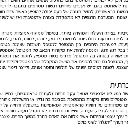
, ולכן לא יכולים להשתמש בהם כהלכה. אנשים אחרים חווים רגשו
מנת להשתמש בהם. יש אנשים שחווים רגשות מסוימים בתגובה לרגשו
רגשות הראשוניים, למשל תגובה של כעס יכולה להופיע כאשר אדם חוו
ת שונות, המערכת הרגשית לא מתפקדת בצורה אדפטיבית ואז יש לשנו
ביות בצורה היעילה והמהירה ביותר. בטיפול ממוקד-אמוציות מטרה ז
פתח מודעות גדולה יותר לרגשות, לבדוק, לזהות, לחוות, להבין, לבטא
יעות. למערכת היחסים בין המטופל למטפל חשיבות עצומה בטיפו
בכל רגע ורגע, ומנסה לזהות את מקורות הכאב של המטופל. אמפטיה
ת אווירה בטוחה בה המטופל מרגיש בטוח מספיק לחקור את רגשותי
ף, המטופל גם יכול להפנים את הגישה המקבלת של המטפל ולגלות יות
מי, לשנות דפוסים ישנים של חולשה וחוסר אונים, ולייצר דימוי עצמ
רתית
 רגש לא אדפטיבי שנוצר עקב חוויות (לעתים טראומטיות) בחייו ש
 מטופלים שחוו ביקורת מתמשכת בסביבה בה גדלו, או התעללות מהורי
 שמדווחים על חוויות טראומטיות המאופיינות בהשפלה ודחייה על יד
ך הבסיסי לקבלה, הערכה, ושייכות חברתית לא מקבל מענה. חוויות אל
וסר ערך עצמי ונחיתות אשר מלווה את האדם החרד במשך החיים. מצבי
הערך "יתגלה" לעיני כולם.