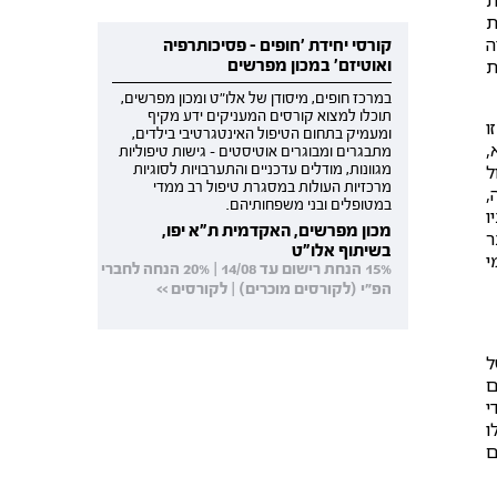
ת
ת
ה
קורסי יחידת 'חופים - פסיכותרפיה
ת
ואוטיזם' במכון מפרשים
במרכז חופים, מיסודן של אלו"ט ומכון מפרשים,
תוכלו למצוא קורסים המעניקים ידע מקיף
ו
ומעמיק בתחום הטיפול האינטגרטיבי בילדים,
,
מתבגרים ומבוגרים אוטיסטים - גישות טיפוליות
ל
מגוונות, מודלים עדכניים והתערבויות לסוגיות
מרכזיות העולות במסגרת טיפול רב ממדי
,
במטופלים ובני משפחותיהם.
ו
מכון מפרשים, האקדמית ת"א יפו,
ר
בשיתוף אלו"ט
י
15% הנחת רישום עד 14/08 | 20% הנחה לחברי
הפ"י (לקורסים מוכרים) | לקורסים >>
ל
ם
י
ו
ם