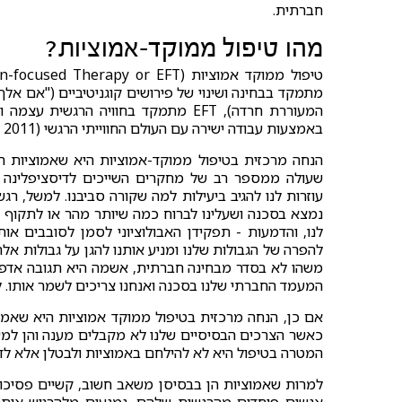
חברתית.
מהו טיפול ממוקד-אמוציות?
מתמקד בבחינה ושינוי של פירושים קוגניטיביים ("אם אלך 
המעוררת חרדה), EFT מתמקד בחוויה הרג
באמצעות עבודה ישירה עם העולם החווייתי הרגשי (Greenberg, 2011).
הנחה מרכזית בטיפול ממוקד-אמוציות היא שאמוציות הן
עוזרות לנו להגיב ביעילות למה שקורה סביבנו. למשל, ר
נמצא בסכנה ושעלינו לברוח כמה שיותר מהר או לתקוף א
לנו, והדמעות - תפקידן האבולוציוני לסמן לסובבים או
להפרה של הגבולות שלנו ומניע אותנו להגן על גבולות אל
משהו לא בסדר מבחינה חברתית, אשמה היא תגובה אדפטי
המעמד החברתי שלנו בסכנה ואנחנו צריכים לשמר אותו. 
אם כן, הנחה מרכזית בטיפול ממוקד אמוציות היא שאמוצ
כאשר הצרכים הבסיסיים שלנו לא מקבלים מענה והן למעשה
המטרה בטיפול היא לא להילחם באמוציות ולבטלן אלא ל
למרות שאמוציות הן בבסיסן משאב חשוב, קשיים פסיכול