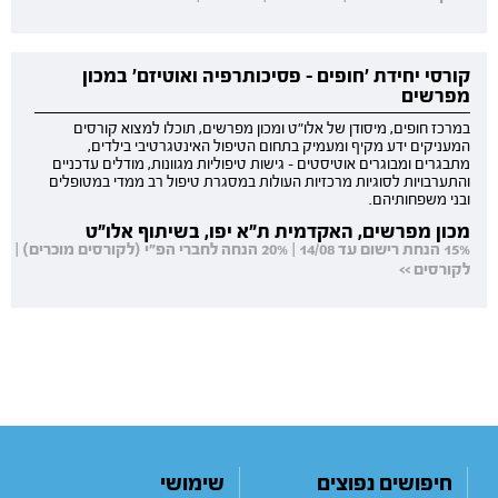
קורסי יחידת 'חופים - פסיכותרפיה ואוטיזם' במכון
מפרשים
במרכז חופים, מיסודן של אלו"ט ומכון מפרשים, תוכלו למצוא קורסים
המעניקים ידע מקיף ומעמיק בתחום הטיפול האינטגרטיבי בילדים,
מתבגרים ומבוגרים אוטיסטים - גישות טיפוליות מגוונות, מודלים עדכניים
והתערבויות לסוגיות מרכזיות העולות במסגרת טיפול רב ממדי במטופלים
ובני משפחותיהם.
מכון מפרשים, האקדמית ת"א יפו, בשיתוף אלו"ט
15% הנחת רישום עד 14/08 | 20% הנחה לחברי הפ"י (לקורסים מוכרים) |
לקורסים >>
חיפושים נפוצים
שימושי