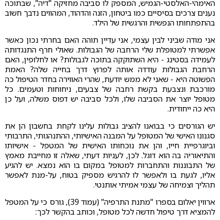
האימהי-האלסטי-הגמיש, המספק לו סביבה מחזיקה "דיה", שבתוכה
נענים צרכים בסיסיים כמו ביטחון, הזנה והדהוד, המהווים נדבך חשוב
בהתפתחותו הנפשית והרגשית של הילד.
אני מודה שביני לבין עצמי, אני עדיין תוהה האם בחרתי נכון כאשר
אפשרתי למטופלת שלי הרחבה של הגבולות. שאולי חרף התנגדותה
לעמידה בסטינג - היא השתוקקה בתוכה לגבולות? או לחלופין, האם
הרחבת הגבולות עודדה אותה לפרוץ דרך בחייה שלה? האמת
הפשוטה היא - שאני לא ממש יודעת, שהרי האווירה בחדר הטיפול כה
מורכבת ונצבעת בקשת רחבה של צבעים, ניחוחות וטעמים. כל
מטופל יוצר את הסביבה שלו, ולכל סביבה יש דפוס משלה, ועל כן
היא כה ייחודית.
יש הגורסים כי בבואנו להציב גבולות עלינו לקחת בחשבון הן את
סגנונו האישי של המטופל על המבנה האישיותי, ההתנהגותי, התרבותי
וביוגרפיית חייו, והן את נוכחותו האישית של המטפל - אישיותו
והתיאוריה בה הוא דוגל. לכן, לעניות דעתי, שאלה זו מחייבת מאמץ
של התבוננות והתחברות למטופל במקום בו הוא נמצא. יש להגיע
אליו, לגעת בו ולאפשר לו להרגיש מספיק בטוח, על-מנת לאפשר
תהליך וצמיחה של עצמי אמיתי אותנטי.
ארווין יאלום בספרו "מתנת התרפיה" (עמוד 39), גורס כי על המטפל
להמציא דרך טיפול חדשה לכל מטופל, וכותב בהקשר לכך: