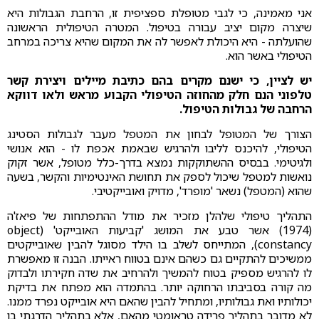
אני מאמינה, כי לגבי מטופלת ספציפית זו, הרחבת הגבולות היא
שיצרה מקום יציב עבורה בטיפול. המטרה הטיפולית הראשונה
שהועלתה - היא היכולת לאפשר לה את המקום שהיא צריכה במרחב
הטיפולי באשר הוא.
יש לציין, כי ישנם מקרים בהם כתיבת מיילים ויצירת קשר
טלפוני הנם חלק מהחוזה הטיפולי הקבוע מראש ולאו דווקא
הרחבה של גבולות הטיפול.
הצורך של המטופל לבחון את המטפל מעבר לגבולות הסטינג
הטיפולי, להיכנס לליבו ולהרגיש שבאמת אכפת לו - הוא אנושי
ולגיטימי. בבסיס ההשתוקקות נמצא בדרך-כלל מטופל, אשר זקוק
נואשות למטפל שיכול לספק את תחושת האינטימיות והקשר, בשעה
שהוא (המטפל) נשאר 'מופרד', מדויק ואובייקטיבי.
התהליך טיפולי שלהלן מזכיר את מודל ההתפתחות של פיאז'ה
(1974) אשר טבע את המושג 'קביעות האובייקט' (object
constancy), המתייחס לשלב בו הילד מסוגל להבין שאובייקטים
ממשיכים להתקיים גם כשהם אינם בטווח ראייתו. הבנה זו מאפשרת
לו להרגיש מספיק בטוח להמשיך ולהרחיב את שדה חקירתו ולבדוק
מה קורה בסביבתו הרחוקה יותר. בהתמדה הוא מפתח את בדיקת
יכולותיו ואת גבולותיו, ומתחיל להבין שהאם היא אובייקט נפרד ממנו.
לא מדובר בתהליך פרידה טראומטי מהאם, אלא בתהליך הדרגתי בו