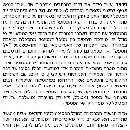
פרויד
, אשר פילס את דרכו במרחבים מורכבים של שטחי הנפש
ושאף לחשוף משאלות ופחדים לא מודעים, דגל בתיאוריה לפיה על
המטפל לעמוד איתן בתפקידו האנליטי ובשמירתו על טוהר המסגרת,
מתוך אמונה כי בדרך זו יפיק המטופל את התועלת הרבה ביותר מן
הטיפול. לטענתו, כל מאמץ לרכך ולהגמיש את הגבולות עלול למנוע
מהמטופל את הסיכוי לשחרר חומרים מתת המודע אל המודע. על-פי
מודל זה, מערכת היחסים בין מטפל למטופל מתסכלת וכואבת
במהותה, שכן תפקידו של האנליטיקאי ברור וחד-משמעי:
"אל
תספק"
. אך מכאן, גם כוחה להעלות למודעות חומרים רגרסיבים
המעוררים את התשוקות, הכאבים והכמיהות העמוקות ביותר, אשר
עיצבו באופן סמוי את אופיו ודפוסי התנהגותו של המטופל. זאת,
מתוך מטרה שהעלאת חומרים אלו למודעות יובילו בסופו של דבר
לוויתור על הכמיהות הינקותיות (יש לציין, כי היום, עם השינויים
התיאורטיים והטכניים אשר התרחשו בפרקטיקה הטיפולית, רבים
מאנשי המקצוע אינם מחזיקים עוד בגישת "הלוח החלק", אלא
מניחים כי הדינאמיקה של מערכת היחסים הטיפולית היא תוצר
משותף של מטפל ומטופל, ולא רק מועברת ומושלכת על ידי
המטופל על 'מסך ריק' של המטפל).
אחת הבעיות המרכזיות במודל הפסיכואנליטי הקלאסי אליה מיטשל
מתייחס, היא שבקרב גדול מאוכלוסיית המטופלים הוא אינו זוכה
להצלחה, מאחר ורוב המטופלים אינם מסוגלים לקבל את חוקי