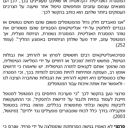
המסגרת האנליטית הקלאסית או שאינם מעוניינים בכך, לכן הם
מוצאים עצמם עוזבים ומחפשים טיפול אחר שיענה על הצרכים
העמוקים ביותר שלהם. הוא כותב בהקשר לכך:
"אנו מאבדים חלק גדול מהמטופלים משום שהם חשים נטושים או
נבגדים לחלוטין על-ידי אנליטיקאים הסבורים שהם משמרים את
טוהר המסגרת האנליטית. המסגרת נשמרת, הניתוח מצליח, אך
המטופל עוזב, יורד מעל שולחן הניתוחים באמצע ההליך". (עמוד
252).
פסיכואנליטיקאים רבים חוששים לפרוץ או להרחיב את גבולות
הטיפול, מחשש להיות 'מוכים' או דחויים על ידי המליאה הטיפולית,
מה שהופך אותם לקנאים לתורה הטיפולית. יש שיאמרו כי דרושים
אומץ רב, העמקה ופתיחות להיות מוכנים להודות בכך, וכי המטרה
שלנו כמטפלים היא דווקא להרחיב את הגבולות שהחברה הציבה לנו
- ולאפשר את אותה איכות עבור המטופלים.
פרנצי טען בהקשר לכך "כי מערכת היחסים בין המטופל למטפל
חייבת לעמוד בחזית ולגבור על דרישות ה'תפקיד', וכי ההתעקשות
לדבקות נוקשה ובלתי מתפשרת בכללים, מהווה בגידה במטופל
ומקבילה בדרך כלל לכוח שמבוגרים מפעילים נגד ילדים". (מיטשל,
2003).
פרנצי
לא האמין בגישה המרוחקת שהומלצה על ידי פרויד, שגרס כי