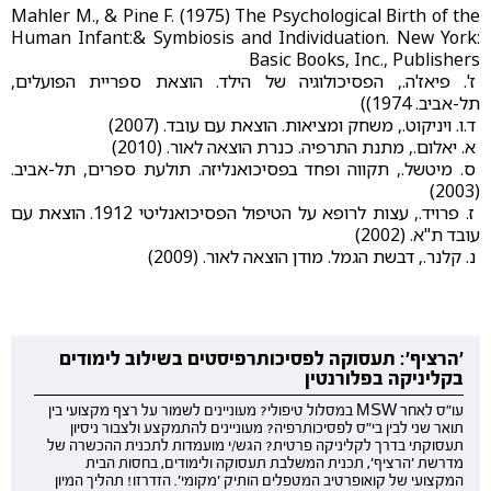
Mahler M., & Pine F. (1975) The Psychological Birth of the
Human Infant:& Symbiosis and Individuation. New York:
Basic Books, Inc., Publishers
ז'. פיאז'ה., הפסיכולוגיה של הילד. הוצאת ספריית הפועלים,
תל-אביב. 1974))
ד.ו. ויניקוט., משחק ומציאות. הוצאת עם עובד. (2007)
א. יאלום., מתנת התרפיה. כנרת הוצאה לאור. (2010)
ס. מיטשל., תקווה ופחד בפסיכואנליזה. תולעת ספרים, תל-אביב.
(2003)
ז. פרויד., עצות לרופא על הטיפול הפסיכואנליטי 1912. הוצאת עם
עובד ת"א. (2002)
נ. קלנר., דבשת הגמל. מודן הוצאה לאור. (2009)
'הרציף': תעסוקה לפסיכותרפיסטים בשילוב לימודים
בקליניקה בפלורנטין
עו"ס לאחר MSW במסלול טיפולי? מעוניינים לשמור על רצף מקצועי בין
תואר שני לבין בי"ס לפסיכותרפיה? מעוניינים להתמקצע ולצבור ניסיון
תעסוקתי בדרך לקליניקה פרטית? הגש/י מועמדות לתכנית ההכשרה של
מדרשת 'הרציף', תכנית המשלבת תעסוקה ולימודים, בחסות הבית
המקצועי של קואופרטיב המטפלים הותיק 'מקומי'. הזדרזו! תהליך המיון