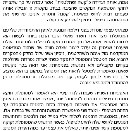
אמה, אותה הגדירה כ"קשה ושתלטנית", אשר עמדה על כך שתציית
לחוקי המשמעת הנוקשים שהציבה בבית. נוקשות זו הובילה אותה
פעמים רבות לחוש מאוימת, 'קטנה' וחסרת אונים. פירשתי את
התנהגותה בטיפול כניסיון להשמיע את קולה.
מצאתי עצמי עומדת בפני דילמה הנוגעת לאופן ההתמודדות שלי עם
המטופלת: מצד אחד חשתי שאולי הדבר הנכון ביותר לעשות הוא
לנסות להחזיר אותה אל תוך מסגרת מקובלת של גבולות וסדר. אולם
שיערתי שניסיון זה עלול ליצור אצלה חוויה של שחזור הטראומה
המוקדמת מול אימה ה'שתלטנית', ניסיון אשר עלול בחלק מהמקרים
להביא את המטפל והמטופל לתפקד כשתי ישויות נפרדות שהולכות
בקווים מקבילים ולא נפגשות בפנימיותן. אני רואה בכך נוקשות
שאינה מאפשרת למטפל לראות את המטופל במקום בו הוא נמצא,
ולכן נדרשתי לבחון לעומק עם מה מטופלת זו מסוגלת כרגע
להתמודד ולמה היא מוכנה.
האפשרות השנייה שעמדה לנגד עיניי היא לאפשר למטופלת דווקא
מסגרת טיפולית תומכת ו"פתוחה" יותר, שמצד אחד מסבירה באופן
ברור ואסרטיבי את חשיבות העמידה בלוח הזמנים וההקפדה על
החוזה הטיפולי - ומצד שני מאפשרת הגמשה והרחבה של גבולות אלו.
זאת, באמצעות ההזמנה לשלוח אליי במייל את הלבטים והתחושות
הנוגעים לקושי שלה להגיע לטיפול. כאשר הרגשתי שהמטופלת זקוקה
למעטפת קשר זמינה יותר, שאלתי את עצמי עד כמה הפרת הסטינג