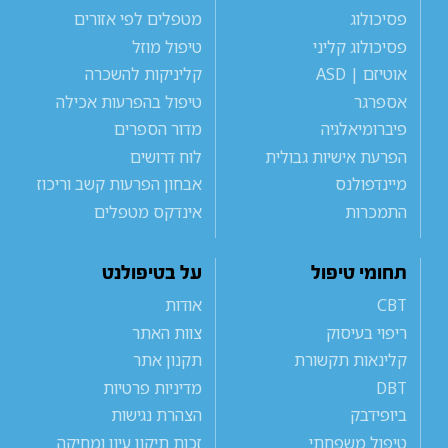
פסיכולוג
מטפלים לפי אזורים
פסיכולוג קליני
טיפול מוזל
אוטיזם | ASD
קליניקות להשכרה
אספרגר
טיפול בהפרעות אכילה
פיברומיאלגיה
מדור הספרים
הפרעת אישיות גבולית
לוח דרושים
מיינדפולנס
אבחון הפרעות קשב וריכוז
התמכרות
אינדקס מטפלים
תחומי טיפול
על בטיפולנט
CBT
אודות
ריפוי בעיסוק
צוות האתר
קלינאות תקשורת
תקנון אתר
DBT
מדיניות פרטיות
ביופידבק
הצהרת נגישות
טיפול משפחתי
זכות תיקון עיון ומחיקה