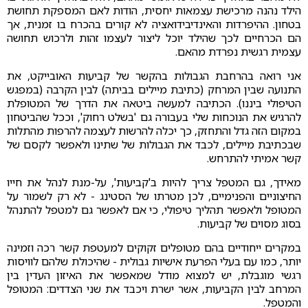
הילד נהנה מרכישת עצמאות יחסית, הודות לאם המספקת תחושת
בטחון. ההיפרדות והאינדיבידואציה לא קורים בהכרח בו זמנית, אך
הם הכרחיים לכך שהילד יוכל ליצור לעצמו זהות ולרכוש תחושה
עצמית רגשית נפרדת מהאם.
אני רואה בהרחבת הגבולות בהקשר של קביעות האובייקט, את
התנועה שבין המרחק (כתיבת מיילים בביתה) לבין הקרבה (במפגש
הטיפולי ביננו). הכתיבה למעשה ביטאה את הדרך של המטופלת
להרגיש את הנוכחות שלי בעבורה גם 'בשלט רחוק', וככל שהביטחון
במקום הזה גדל והתחזק, כך יכלה להרשות לעצמה להרפות מהתלות
שבכתיבת מיילים, לכבד את הגבולות של שתינו ולאפשר לקסם של
קשר אמיתי להתרחש.
מאידך, גם המטפל צריך להיות ב'קביעות', על-מנת לנהל את חייו
החיצוניים והפנימיים, לכן מטרתו של הסטינג - לא רק לשמור על
המטופל ולאפשר תהליך טיפולי, כי אם לאפשר גם למטפל להתנהל
בסוג מסוים של קביעות.
במקרים ייחודיים בהם מטופלים זקוקים למעטפת קשר רכה וזמינה
יותר, כמו עם בעלי הפרעת אישיות גבולית - שהיכולת שלהם לוויסות
רגשי מוגבלת, יש למצוא מודל שמאפשר את האיזון העדין בין
המרחב לבין הקביעות, אשר ישרת ויכבד את שני הצדדים: המטופל
והמטפל.