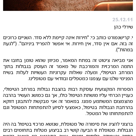
25.12.11
שירלי כהן
י. קרישנמורט כותב כי: "חירות אינה קיימת ללא סדר. השניים כרוכים
זה בזה. אם אין סדר, אין חירות. אי אפשר להפריד ביניהם". ("לגעת
במהות").
אני מביאה ציטוט זה בפתח המאמר, מכיוון שהוא טומן בחובו את
התמה המרכזית והמורכבת של מאמר זה העוסק בגבולות בתוך
המרחב הטיפולי, ומעלה שאלות עקרוניות העשויות לעלות בשיח
הפנימי שלנו עם עצמנו כמטפלים ובוודאי עם מטופלינו.
הספרות המקצועית עוסקת רבות בהצבת גבולות במרחב הטיפולי,
כעניין הכרחי עליו מושתת הטיפול כולו, אך גם כמושג העשיר בהרבה
מהצמצום המשתמע ממנו. במאמר זה אני מבקשת להתבונן דווקא
בהרחבת הגבולות בטיפול, כאמצעי לסיוע להתפתחות המטופל וגם
להתפתחותו של המטפל.
ברצוני להציג את סיפורה של מטופלת, שנושא מרכזי בטיפול בה היה
הגבולות. מטופלת זו הביעה קושי רב בביצוע מטלות בתחומים רבים