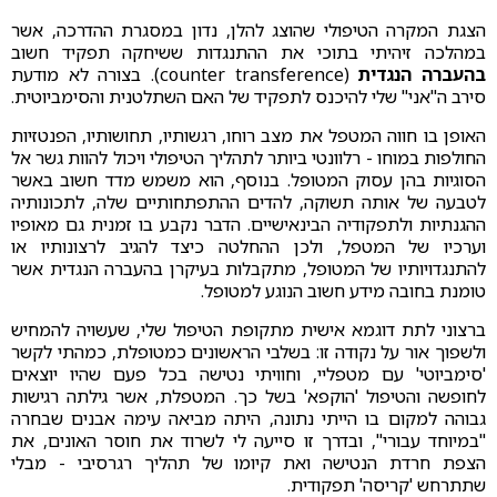
הצגת המקרה הטיפולי שהוצג להלן, נדון במסגרת ההדרכה, אשר
במהלכה זיהיתי בתוכי את ההתנגדות ששיחקה תפקיד חשוב
בהעברה הנגדית
(counter transference). בצורה לא מודעת
סירב ה"אני" שלי להיכנס לתפקיד של האם השתלטנית והסימביוטית.
האופן בו חווה המטפל את מצב רוחו, רגשותיו, תחושותיו, הפנטזיות
החולפות במוחו - רלוונטי ביותר לתהליך הטיפולי ויכול להוות גשר אל
הסוגיות בהן עסוק המטופל. בנוסף, הוא משמש מדד חשוב באשר
לטבעה של אותה תשוקה, להדים ההתפתחותיים שלה, לתכונותיה
ההגנתיות ולתפקודיה הבינאישיים. הדבר נקבע בו זמנית גם מאופיו
וערכיו של המטפל, ולכן ההחלטה כיצד להגיב לרצונותיו או
להתנגדויותיו של המטופל, מתקבלות בעיקרן בהעברה הנגדית אשר
טומנת בחובה מידע חשוב הנוגע למטופל.
ברצוני לתת דוגמא אישית מתקופת הטיפול שלי, שעשויה להמחיש
ולשפוך אור על נקודה זו: בשלבי הראשונים כמטופלת, כמהתי לקשר
'סימביוטי' עם מטפליי, וחוויתי נטישה בכל פעם שהיו יוצאים
לחופשה והטיפול 'הוקפא' בשל כך. המטפלת, אשר גילתה רגישות
גבוהה למקום בו הייתי נתונה, היתה מביאה עימה אבנים שבחרה
"במיוחד עבורי", ובדרך זו סייעה לי לשרוד את חוסר האונים, את
הצפת חרדת הנטישה ואת קיומו של תהליך רגרסיבי - מבלי
שתתרחש 'קריסה' תפקודית.