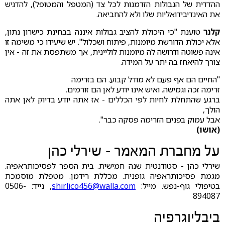
ההדדית של הגבולות הזדמנות לכל צד (המטפל והמטופל), להדגיש
את האינדיבידואליות שלו ולא להחביאה.
קלנר
טוענת "כי היכולת להציב גבולות איננה בבחינת כישרון נתון,
אלא יכולת הדורשת מיומנות, פיתוח ושכלול". יש שיעידו כי משימה זו
אינה פשוטה ודרושה לה מיומנות לוליינית, אך משתפסת את זה - אין
צורך להיאחז בה יתר על המידה.
"החיים הם אף פעם לא מודל קבוע. הם בזרימה
זרימה זכה וגמישה. ואיש אינו יודע לאן הם זורמים.
ברגע שהתחלת לחיות לפי הכללים - אז אתה יודע בדיוק לאן אתה
הולך,
אבל עמוק בפנים הזרימה פסקה כבר".
(אושו)
על מחברת המאמר - שירלי כהן
שירלי כהן - סטודנטית שנה חמישית. בית הספר לפסיכותראפיה.
מגמת פסיכותראפיה גופנית. מכללת רידמן. מטפלת מוסמכת
בטיפולי גוף-נפש. מייל:
shirlico456@walla.com
, נייד: 0506-
894087
ביבליוגרפיה