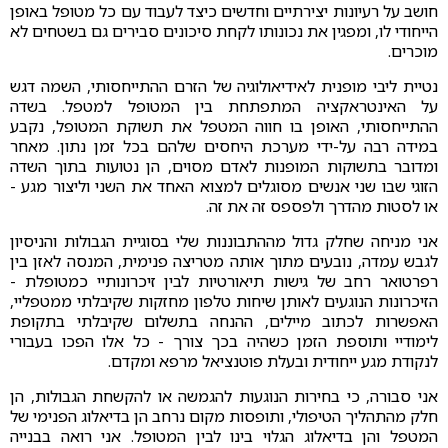
חושב על רעיונות יצירתיים וחדשים כיצד לעבוד עם כל מטופל באופן
הייחודי לו, ומפגין את נכונותו לקחת סיכונים סבירים גם בשטחים לא
מוכרים.
נטיית ליבי מופנית לאידיאולוגיה של הזרם ההתייחסותי, השמה דגש
על האינטראקציה המתפתחת בין המטופל למטפל. בשדה
ההתייחסותי, האופן בו חווה המטפל את תשוקת המטופל, נקבע
במידה רבה על-ידי מערכת היחסים שלהם בכל זמן נתון. מאחר
ומדובר בתשוקות המופנות לאדם מסוים, הן נטועות בתוך השדה
הזוגי שבו שני אנשים מסוגלים למצוא האחד את השני וליצור מגע -
או לסטות מהדרך ולפספס זה את זה.
אני מניחה שחלק גדול מההתבוננות שלי בסוגיית הגבולות והניסיון
לגבש עמדה, נובעים מתוך אותה מטריצה פנימית, המנסה לאזן בין
רפרטואר רחב של גישות תיאורטיות לבין זיכרונותיי כמטופלת -
הזיכרונות הנוגעים לאותן שיחות טלפון מחזקות שקיבלתי ממטפליי,
האפשרות לכתוב מיילים, ההנחה בתשלום שקיבלתי בתקופת
לימודיי ותוספת הזמן כשהיה בכך צורך - כל אלו הפכו בעבורי
לנקודת מגע ייחודית ובעלת פוטנציאל מרפא ומקדם.
אני סבורה, כי בחירות הנוגעות להגמשה או להקשחת הגבולות, הן
חלק מהתהליך הטיפולי, ותופסות מקום נרחב הן בדיאלוג הפנימי של
המטפל והן בדיאלוג הגלוי בינו לבין המטופל. אני רואה בבנייה