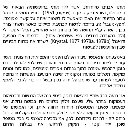
אותן אבנים מיוחדות, אשר ליוו אותי בחופשותיה הבאות של
המטפלת, היוו אובייקט מעבר (ויניקוט, 1951) - חפץ ממשי המסמל
עבור התינוק את האם ומאפשר לו לשמור איתה על קשר 'מפונטז'.
'חפץ-מעבר' זה, בדומה לרשות לכתיבת מיילים כאשר חשתי צורך
בכך, השרה עליי תחושה של ביטחון. הוא שהחזיק, הכיל ואפשר לי
(ולה בהעברה הנגדית, כפי ששיתפה אותי) - 'כדמות אם מרגיעה
ודואגת' (Krystal, 1977 1978a, 1978b), לשרוד את מרווח הביניים
שבין החופשות לפגישות.
באמצעותו התאפשר עיבוד העולם הפנימי והמציאות החיצונית, אשר
עזר לי ליצור נפרדות באופן הדרגתי ובאופן שיכולתי להכילו - ובו
בזמן להרגיש שמורה בתוך גבולות צפויים ומיטיבים, כמו לוח זמנים
מוקפד, תשלום במועדו ומקומות ישיבה קבועים. אפשרות זו נחוצה
לטעמי לפחות עד שהמטופל יהיה נכון ובשל דיו כדי לקבל ולאמץ
גבולות אל לבו.
אני רואה בבקשותיי היוצאות דופן, ביטוי כנה של הרגשות והכמיהות
העמוקות ביותר שלי, שעצם גילוין מלווים היו בבושה גדולה. אני
מאמינה שאינני המטופלת היחידה החווה אותן, וכי הגמשתו של
הסטינג באופן זה עשויה לאפשר לחלק מהמטופלים הנקה 'טובה דיה'
ביחס לזו - לה זכו בילדותם. לכן, אני מזכירה לעצמי כי בכל מטופל
שוכן ילד קטן - הזקוק להרגיש את גבולות הרחם