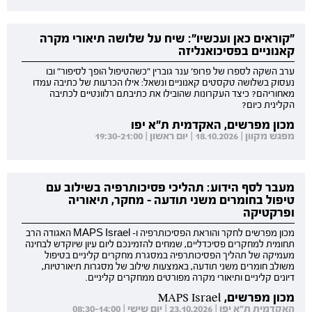
"קוראים כאן ועכשיו": שיח על שלושה תיאורי מקרה
קאנוניים בפסיכואנליזה
ערב השקה לספרו של פרופ' ענר גוברין "כשהטיפול הופך לסיפור" ובו
נעסוק בשלושה טקסטים קאנוניים ונשאל: אילו הכרעות של כתיבה עמדו
מאחוריהם? כיצד העקרונות שהובילו את כתיבתם רלוונטיים לכתיבה
הקלינית כיום?
מכון מפרשים, האקדמית ת"א יפו
מפגש מקוון | 18.10.2026 | יום ראשון | 19:30-21:00
מעבר לסף הידוע: תהליכי פסיכותרפיה בשילוב עם
טיפול בחומרים משני תודעה - מחקר, תיאוריה
ופרקטיקה
מכון מפרשים לחקר והוראת הפסיכותרפיה ו- MAPS Israel האגודה הרב
תחומית למחקרים פסיכדליים, שמחים להזמינכם ליום עיון שיוקדש לבחינה
מעמיקה של תהליך הפסיכותרפיה במסגרת מחקרים קליניים בטיפול
משולב חומרים משני תודעה, באמצעות שילוב של מסגרות תיאורטיות,
דיונים קליניים ותיאורי מקרה מפורטים ממחקרים קליניים.
מכון מפרשים, MAPS Israel
האקדמית ת"א יפו | 23.10.2026 | יום שישי | 08:30-14:00