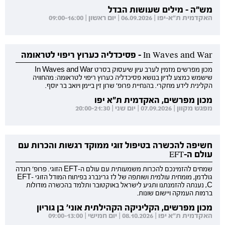
מש"ה - מילים שעושות הבדל
האקדמית ת"א-יפו | 06.09.2026 | יום ראשון | 09:00-16:00
In Waves and War - פסיכדליה כערוץ ריפוי לטראומה
מכון מפרשים מזמין לערב עיון שיעסוק בסרט In Waves and War
שישמש כמצע לדיון בנושא פסיכדליה כערוץ ריפוי לטראומה: מהחוויה
הקלינית לידע מחקרי. בהנחיית פרופ' שרון זין ביימן ויואב בר יוסף.
מכון מפרשים, האקדמית ת"א יפו
מפגש מקוון | 07.09.2026 | יום שני | 20:00-21:30
חשיפה להכשרה בטיפול זוגי ממוקד רגשות והכרות עם
עולם ה-EFT
שמחים להזמינכם להכרות משמעותית עם עולם ה-EFT הזוגי. פרופ' רונדה
גולדמן, מומחית עולמית ושותפה של לז גרינברג בפיתוח המודל הזוגי EFT-
C, נענתה להזמנתנו ותגיע לישראל באוקטובר ותלמד בהכשרה מודולות
ברמות העמקה ויישום שונות.
מכון מפרשים, הקליניקה הקהילתית אוני' בן גוריון
האקדמית ת"א יפו | 08.10.2026 | יום חמישי | 09:00-13:00