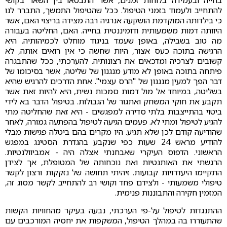
בחייה ובעמידה בלוחות זמנים, אשר התבטאו בין השאר בקושי
להתחייב ולעמוד בזמני הטיפול. ככל שהטיפול התמשך, התברר לנו
כי בילדותה המוקדמת הושקעה אנרגיה רבה מצידה בריצוי האם, אשר
היוותה דמות משמעותית ודומיננטית בחייה. האם, החליטה בעבורה
מה טוב בשבילה, באופן שעמד בניגוד מוחלט לכמיהותיה. היא
הרגישה בתוכה כעס אצור, היות שחשה כי אין רואים אותה, לא
קשובים לצרכיה ומדכאים את רצונותיה. להערכתי, ככל שהתבגרה
פיתחה בתוכה באופן לא מודע מנגנון של שליטה, אשר בסיכומו של
דבר הפך למעין מנגנון של "הרס עצמי". אחת הדרכים להרגיש שהיא
בשליטה, במיוחד אל מול דמות סמכות נשית, היא להיות זאת אשר
תקבע את חוקי המשחק ואתגור של הגבולות. בטיפול הדבר בא לידי
ביטוי בהתייצבות בלתי סדירה למפגשים - היא זאת שהחליטה מתי
להגיע לטיפול ומתי לא. פעמים הגיעה לטיפול בהפתעה גמורה, לאחר
שהודיעה קודם לכן שלא תגיע. היו מקרים בהם ביטלה פגישות מבלי
להודיע מראש 24 שעות כפי שנקבע בהגדרת הסטינג במפגש
הראשוני. הדפוס העיקרי שאבחנתי אצלה היה - אמביוולנטיות.
הרגשתי את האותנטיות ואת נוכחותה של המטופלת, אך לצידן
התקיימו היעדרויות קבועות. זיהיתי תחושה של נזקקות ורצון לקשר
טיפולי משמעותי - ולצידם פחד וקושי רב להתחייב לקשר מסוג זה,
המזמין חקירה והתבוננות פנימית.
ההתנגדות לטיפול על-פי הערכתי, נבעה בעיקר מהחוויות הקשות
שהתעוררו בה במהלך הטיפול, המשקפות את יחסיה המורכבים עם