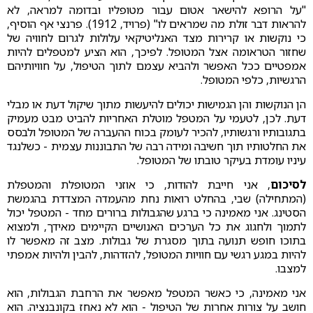
"על הרופא להישאר אטום עבור מטופליו ובדומה למראה, לא
להראות דבר זולת מה שמראים לו" (פרויד, 1912). פרנצי אף הוסיף,
כי נוקשות או קרירות מצד האנליטיקאי עלולות לגרום לחוויה של
שחזור הטראומה אצל המטופל. לפיכך, הוא הציע למטפלים להיות
אמפטיים ככל האפשר ולהביא עצמם לתוך הטיפול, על חוויותיהם
הרגשיות, כלפי המטופל.
הן הנוקשות והן הגמישות יכולים להיעשות מתוך שיקול דעת או מבלי
דעת. לכן, לטעמי על המטפל מוטלת האחריות להביט מבט מעמיק
בתגובותיו ורגשותיו, להכיר לעומק בכוח ההעברה של המטופל ולבסס
את החלטותיו תוך חשיבה ומידה רבה של התבוננות עצמית - כשלנגד
עיניו עומדת בעיקר טובתו של המטופל.
לסיכום
, אני חייבת להודות, כי אוזני המטופלת והמטפלת
(המתחילה) שבי, בהחלט רואות נחת מהעמדה המצדדת בהגמשת
הסטינג. אני מאמינה כי ברגע שהגבולות ברורים מחד - המטפל יכול
לתמוך ולחגוג את כל הערכים האנושיים הקיימים מאידך, ולמצוא
בתוכו חופש תנועה בתוך מסגרת של גבולות. מצב זה מאפשר לו
להיות במגע רגשי עם חוויות המטופל, להזדהות, להבין ולהיות אמפתי
למצבו.
אני מאמינה, כי כאשר המטפל מאפשר את הרחבת הגבולות, הוא
חושב על צורות אחרות של הטיפול - הוא לא נאחז בקונבנציה. הוא