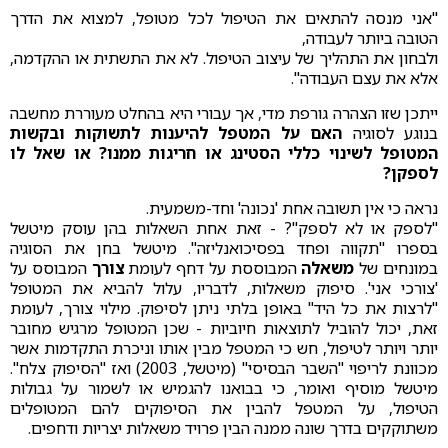
"אני מנסה להתאים את הטיפול לכל מטופל, למצוא את הדרך
הטובה ביותר לעבודה,
ולבחון את התהליך של עיצוב הטיפול. לא את התשתית או ההקדמה,
אלא את עצם העבודה".
ייתכן שזו הצהרה גורפת מדי, אך עבורי היא בהחלט מעוררת מחשבה
בנוגע לסוגיה
האם על המטפל להיענות לתשוקות ובקשות
המטופל לשינוי כללי הסטינג או חריגות ממנו? או שאל לו
לספקן?
נראה כי אין תשובה אחת 'נכונה' וחד-משמעית.
"לספק או לא לספק"? - זאת אחת השאלות בהן עוסק מיטשל
בספרו "תקווה ופחד בפסיכואנליזה". מיטשל בחן את הסוגיה
במונחים של
משאלה
המבוססת על דחף לעומת
צורך
המבוסס על
'צורכי אני'. סיפוק משאלות, לדבריו, עלול להביא את המטופל
"לרצות את כל היד" באופן בלתי ניתן לסיפוק. מילוי צורך, לעומת
זאת, יכול להוביל לתוצאות חיוביות - שכן המטופל מרגיש מחובר
יותר ויותר לטיפול, חש כי המטפל מבין אותו וניכרת התקדמות אשר
מכוונת לריפוי "השבר הבסיסי" (מיטשל, 2003) ואז "הסיפוק צלח".
מיטשל מוסיף ואומר, כי בבואנו להגמיש או לשמור על גבולות
הטיפול, על המטפל להבין את הסיפוקים להם המטופלים
משתוקקים בדרך שונה ממנה הבין פרויד משאלות יצריות ודחפים.