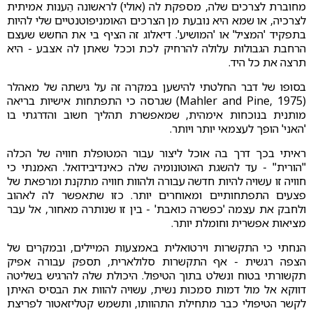
מחוברת לצרכים שלה, מספקת לה (אולי) לראשונה הֵענות אמיתית
לצרכיה, או שמא היא נובעת מן הצרכים האומניפוטנטיים שלי להיות
בתפקיד 'המציל' או 'המושיע'. דיאלוג זה הציף בי את החשש שעצם
הרחבת הגבולות עלולה להרחיק לכת וככל שאתן לה אצבע - היא
תרצה את כל היד.
בסופו של דבר החלטתי להישען במקרה זה על גישתה של מאהלר
(Mahler and Pine, 1975) שגרסה כי התפתחות אישיות בריאה
מותנית בנוכחות אימהית, שמאפשרת תהליך חשוב והדרגתי בו
'האני' הופך לעצמאי יותר ויותר.
ראיתי בכך דרך בה אוכל ליצור עבור המטופלת חוויה של הכלה
"הורית" - עד להשגת האוטונומיה שלה כאינדיבידואל. האמנתי כי
חוויה זו עשויה להיות חדשה עבורה ולהוות חוויה מתקנת ומרפאת של
פצעים התפתחותיים ומאוחרים יותר. כזו שתאפשר לה לאהוב
ולחבק את עצמה 'כפשרה כואבת' - בין זו שנותרה מאחור, אל עבר
מציאות אפשרית וחומלת יותר.
הנחתי כי התקשרות וירטואלית באמצעות המיילים, ובמקרים של
הצפה רגשית - אף התקשרות סלולארית, תספק עבורה אפיק
תקשורתי בטוח ונשלט בתוך הטיפול. היכולת שלה להרגיש בשליטה
דווקא אל מול דמות סמכות נשית, עשויה להוות את הבסיס האיתן
לקשר הטיפולי כבר מתחילת התהוותו, ותשמש קטליזאטור לפריצת