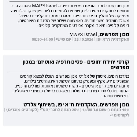
מכון מפרשים לחקר והוראת הפסיכותרפיה ו- MAPS Israel האגודה הרב
תחומית למחקרים פסיכדליים, שמחים להזמינכם ליום עיון שיוקדש לבחינה
מעמיקה של תהליך הפסיכותרפיה במסגרת מחקרים קליניים בטיפול
משולב חומרים משני תודעה, באמצעות שילוב של מסגרות תיאורטיות,
דיונים קליניים ותיאורי מקרה מפורטים ממחקרים קליניים.
מכון מפרשים, MAPS Israel
האקדמית ת"א יפו | 23.10.2026 | יום שישי | 08:30-14:00
קורסי יחידת 'חופים - פסיכותרפיה ואוטיזם' במכון
מפרשים
במרכז חופים, מיסודן של אלו"ט ומכון מפרשים, תוכלו למצוא קורסים
המעניקים ידע מקיף ומעמיק בתחום הטיפול האינטגרטיבי בילדים,
מתבגרים ומבוגרים אוטיסטים - גישות טיפוליות מגוונות, מודלים עדכניים
והתערבויות לסוגיות מרכזיות העולות במסגרת טיפול רב ממדי במטופלים
ובני משפחותיהם.
מכון מפרשים, האקדמית ת"א יפו, בשיתוף אלו"ט
15% הנחת רישום עד 14/08 | 20% הנחה לחברי הפ"י (לקורסים מוכרים) |
לקורסים >>