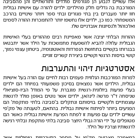
אלו עשויים לנבוע הן מגורמים מולדים ותורשתיים והן מהסביבה
המורכבת בה גדלים חלק מהילדים: ילדים להורה עם אישיות גבולית
חוו יותר מעברים בין בתי מגורים ובתי ספר ויותר שינויים בהרכב
המשפחתי. כמו כן, ילדים אלו נחשפו יותר להתמכרות ההורה לסמים
ואלכוהול ולנסיונות אובדניים שלו.
ההורות הבלתי יציבה אשר מאפיינת רבים מההורים בעלי האישיות
הגבולית עלולה להביא להשפעות מתמשכות על הילד אשר יתבטאו
בבגרותו בקשיים בתחושת הנפרדות והאוטונומיה, ביטחון עצמי נמוך,
קושי בויסות הרגשי וקשיים ביצירת קשרים זוגיים.
אסטרטגיות זיהוי והתערבות
למרות המורכבות הנלווית פעמים רבות לחיים עם הורה בעל אישיות
גבולית, הילדים אשר נמצאים בסיכון משמעותי במיוחד הם ילדים
בעלי פגיעות ביולוגית-רגשית מוגברת. על פי המודל הביו-סוציאלי
שניסחה ד"ר מרשה לינהאן, ילדים אשר נוטים באופן מולד לרגשות
עוצמתיים ולקשיים בויסותם ונתקלים ב'סביבה בלתי מתקפת' הם
הפגיעים ביותר לפיתוח אישיות גבולית. בהתאם, לטענתה של מק'פי
עשויים ילדים עם פגיעות זו לפתח הפרעת אישיות גבולית כאשר הם
מטופלים על ידי הורה גבולי היוצר סביבה בלתי מתקפת ובלתי רגישה
לרגשותיו וצרכיו של הילד.
במאמרה מצביעה מק'פי על מספר התערבויות טיפוליות אשר