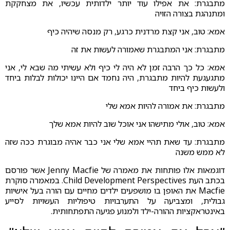
מתבגרת: את אפילו עוד יותר ילדותית עכשיו, את מצחקקת
ומתנהגת בצורה הזויה
אמא: טוב, אני קצת מרדנית כרגע, רק מנסה שיהיה כיף
מתבגרת: אני המתבגרת שאמורה לעשות את זה
אמא: כל כך הרבה זמן לא היה לי כיף ולא עשיתי מה שבא לי, אני
מתגעגעת להיות מתבגרת, היה נחמד אם היינו יכולות לבלות ביחד
ולעשות כיף ביחד
מתבגרת: את אמורה להיות אמא שלי
אמא: טוב, אולי מתישהו אני אוכל שוב להיות אמא שלך
מתבגרת: עד שאת תהיי אמא שלי אני כבר אהיה מבוגרת ככה שזה
לא ממש משנה
דוגמאות אלו פותחות את מאמרה של Jenny Macfie אשר פורסם
בכתב העת Child Development Perspectives. במאמרה סוקרת
Macfie את האופן בו מושפעים ילדים מחיים עם הורה בעל אישיות
גבולית, ומצביעה על התערבויות טיפוליות העשויות לסייע
באינטראקציות ההורה-ילד ולמנוע פגיעה התפתחותית.