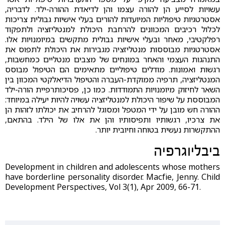
עשויות לסייע הן להורה עצמו והן לדיאדת ההורה-ילד. לדבריה,
אסטרטגיות טיפוליות המיועדות להורים בעלי אישיות גבולית צריכות
לכלול רכיבים המכוונים להרחבת היכולת למנטליזציה ולתפקוד
רפלקטיבי, מאחר ובעלי אישיות גבולית מתקשים במיומנויות אלו.
אסטרטגיות מבוססות מנטליזציה מגבירות את היכולת לתפוס את
התנהגות העצמי והאחר במונחים של מצבים מנטליים כמחשבות,
רגשות ואמונות. מודלים טיפוליים מתאימים הם הטיפול מבוסס
המנטליזציה, תרפיה ממוקדת-העברה והטיפול הדיאלקטי המכוון בין
השאר לחיזוק מיומנויות התמודדות. כמו כן, פסיכותרפיית הורה-ילד
המבוססת על שיפור היכולת למנטליזציה עשויה להיות יעילה במיוחד:
ההורה חש מובן על ידי המטפל ומסוגל להרחיב את יכולתו לזהות הן
את צרכיו, רגשותיו ותפיסותיו והן את אלו של הילד. בהתאם,
ההתקשרות נעשית בטוחה וחיובית יותר.
ביבליוגרפיה
Development in children and adolescents whose mothers
have borderline personality disorder. Macfie, Jenny. Child
Development Perspectives, Vol 3(1), Apr 2009, 66-71.