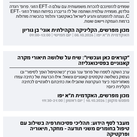
שמחים להזמינכם להכרות משמעותית עם עולם ה-EFT הזוגי. פרופ' רונדה
גולדמן, מומחית עולמית ושותפה של לז גרינברג בפיתוח המודל הזוגי EFT-
C, נענתה להזמנתנו ותגיע לישראל באוקטובר ותלמד בהכשרה מודולות
ברמות העמקה ויישום שונות.
מכון מפרשים, הקליניקה הקהילתית אוני' בן גוריון
האקדמית ת"א יפו | 08.10.2026 | יום חמישי | 09:00-13:00
"קוראים כאן ועכשיו": שיח על שלושה תיאורי מקרה
קאנוניים בפסיכואנליזה
ערב השקה לספרו של פרופ' ענר גוברין "כשהטיפול הופך לסיפור" ובו
נעסוק בשלושה טקסטים קאנוניים ונשאל: אילו הכרעות של כתיבה עמדו
מאחוריהם? כיצד העקרונות שהובילו את כתיבתם רלוונטיים לכתיבה
הקלינית כיום?
מכון מפרשים, האקדמית ת"א יפו
מפגש מקוון | 18.10.2026 | יום ראשון | 19:30-21:00
מעבר לסף הידוע: תהליכי פסיכותרפיה בשילוב עם
טיפול בחומרים משני תודעה - מחקר, תיאוריה
ופרקטיקה