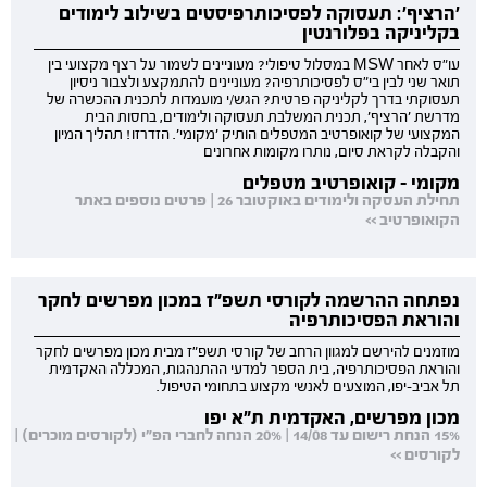
'הרציף': תעסוקה לפסיכותרפיסטים בשילוב לימודים
בקליניקה בפלורנטין
עו"ס לאחר MSW במסלול טיפולי? מעוניינים לשמור על רצף מקצועי בין
תואר שני לבין בי"ס לפסיכותרפיה? מעוניינים להתמקצע ולצבור ניסיון
תעסוקתי בדרך לקליניקה פרטית? הגש/י מועמדות לתכנית ההכשרה של
מדרשת 'הרציף', תכנית המשלבת תעסוקה ולימודים, בחסות הבית
המקצועי של קואופרטיב המטפלים הותיק 'מקומי'. הזדרזו! תהליך המיון
והקבלה לקראת סיום, נותרו מקומות אחרונים
מקומי - קואופרטיב מטפלים
תחילת העסקה ולימודים באוקטובר 26 | פרטים נוספים באתר
הקואופרטיב >>
נפתחה ההרשמה לקורסי תשפ"ז במכון מפרשים לחקר
והוראת הפסיכותרפיה
מוזמנים להירשם למגוון הרחב של קורסי תשפ"ז מבית מכון מפרשים לחקר
והוראת הפסיכותרפיה, בית הספר למדעי ההתנהגות, המכללה האקדמית
תל אביב-יפו, המוצעים לאנשי מקצוע בתחומי הטיפול.
מכון מפרשים, האקדמית ת"א יפו
15% הנחת רישום עד 14/08 | 20% הנחה לחברי הפ"י (לקורסים מוכרים) |
לקורסים >>