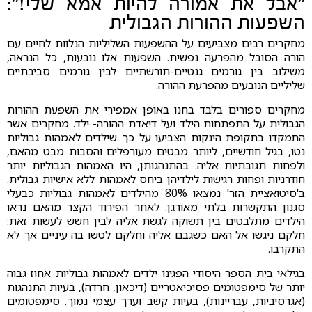
"אבל את אמורה להיות אמא שלי!":
השפעות ההורות הגבולית
מחקרים רבים מצביעים על ההשפעות השליליות הנלוות לחיים עם
הורה הסובל מהפרעה נפשית. השפעות אלו נובעות, כל הנראה,
משילוב בין גורמים גנטיים-תורשתיים לבין גורמים סביבתיים
שליליים הנובעים מהפרעת ההורה.
מחקרים ספורים בלבד בחנו באופן אמפירי את השפעת ההורות
הגבולית על התפתחות הילד ועל דיאדת ההורה- ילד. מחקרים אשר
התמקדו בתקופת הינקות הצביעו על כך שילדים לאמהות גבוליות
נטו, בגיל חודשיים, ליותר מבטים מעורפלים והסבות מבט מהאם,
ולפחות תגובתיות אליה. בהתנהגותן, היו האמהות הגבוליות יותר
חודרניות ופחות רגישות לילדיהן ביחס לאמהות ללא אישיות גבולית.
ב'סיטואציית הזר' נמצאו 80% מהילדים לאמהות גבוליות כבעלי
סגנון התקשרות בלתי מאורגן. לאחר הפירוד הקצר מהאם נראו
הילדים מתלבטים בין תשוקה לגשת אליה לבין חשש לעשות זאת:
חלקם ניגשו אל האם כשגבם אליה וחלקם לטשו בה עיניים אך לא
התקרבו.
בגילאי בית הספר היסודי הפגינו ילדים לאמהות גבוליות אחוז גבוה
יותר של סימפטומים פסיכיאטריים (דיכאון, חרדה), בעיות התנהגות
(אגרסיביות, עבריינות), בעיות קשב וערך עצמי נמוך. סימפטומים