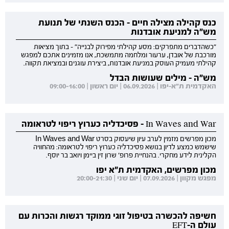
כנס קהילה מצילה חיים - הכנס השנתי של תנועת
מש"ה למניעת אובדנות
"כשהדברים מתפרקים: מסע קהילתי מפירוק לבנייה" - בתוך מציאות
מורכבת של אובדן, ערעור ומלחמה מתמשכת, אנו מזמינים אתכם למפגש
קהילתי מעמיק העוסק במניעת אובדנות, ביצירת עוגנים ובמציאת תקווה.
מש"ה - מילים שעושות הבדל
האקדמית ת"א-יפו | 06.09.2026 | יום ראשון | 09:00-16:00
In Waves and War - פסיכדליה כערוץ ריפוי לטראומה
מכון מפרשים מזמין לערב עיון שיעסוק בסרט In Waves and War
שישמש כמצע לדיון בנושא פסיכדליה כערוץ ריפוי לטראומה: מהחוויה
הקלינית לידע מחקרי. בהנחיית פרופ' שרון זין ביימן ויואב בר יוסף.
מכון מפרשים, האקדמית ת"א יפו
מפגש מקוון | 07.09.2026 | יום שני | 20:00-21:30
חשיפה להכשרה בטיפול זוגי ממוקד רגשות והכרות עם
עולם ה-EFT