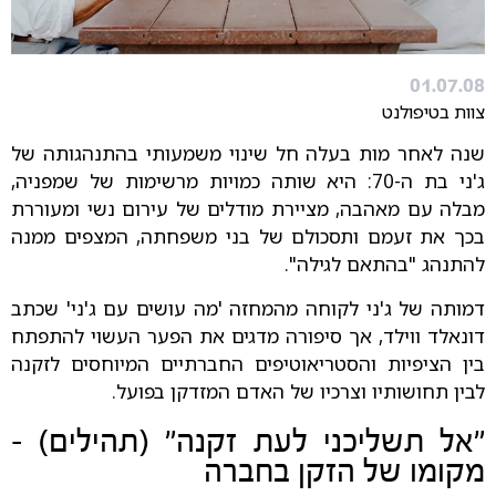
01.07.08
צוות בטיפולנט
שנה לאחר מות בעלה חל שינוי משמעותי בהתנהגותה של
ג'ני בת ה-70: היא שותה כמויות מרשימות של שמפניה,
מבלה עם מאהבה, מציירת מודלים של עירום נשי ומעוררת
בכך את זעמם ותסכולם של בני משפחתה, המצפים ממנה
להתנהג "בהתאם לגילה".
דמותה של ג'ני לקוחה מהמחזה 'מה עושים עם ג'ני' שכתב
דונאלד ווילד, אך סיפורה מדגים את הפער העשוי להתפתח
בין הציפיות והסטריאוטיפים החברתיים המיוחסים לזקנה
לבין תחושותיו וצרכיו של האדם המזדקן בפועל.
"אל תשליכני לעת זקנה" (תהילים) -
מקומו של הזקן בחברה