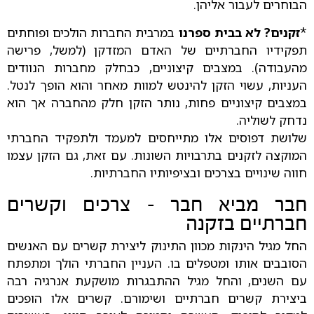
הבוחרים לעבור אליהן.
*
זקנים? לא בבית ספרנו
במרבית החברות הולכים ופוחתים
תפקידיו החברתיים של האדם המזדקן (למשל, פרישה
מהעבודה). במצבים קיצוניים, כבחלק מחברות הנוודים
העניות, עשוי הזקן להינטש למוות מאחר והוא הופך לנטל.
במצבים קיצוניים פחות, נותר הזקן חלק מהחברה אך הוא
נדחק לשוליה.
שלושת דפוסים אלו מתייחסים למעמד ולתפקיד החברתי
המוקצה לזקנים בתרבויות השונות. עם זאת, גם הזקן עצמו
חווה שינויים בצרכים ובציפיותיו החברתיות.
חבר מביא חבר - צרכים וקשרים
חברתיים בזקנה
החל מגיל הינקות מכוון התינוק ליצירת קשרים עם האנשים
הסובבים אותו ומטפלים בו. העניין החברתי הולך ומתפתח
עם השנים, והחל מגיל ההתבגרות מושקעת אנרגיה רבה
ביצירת קשרים חברתיים ושימורם. קשרים אלו הופכים