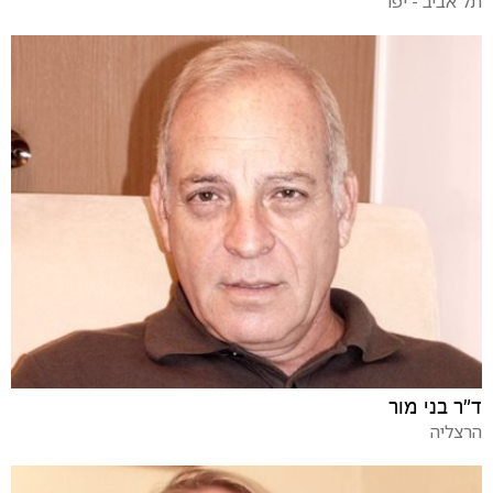
תל אביב - יפו
ד"ר בני מור
הרצליה