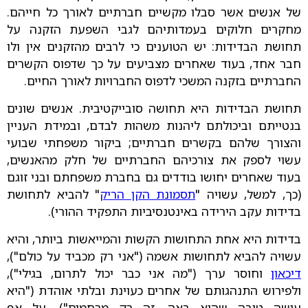
של אנשים אשר סבלו מקשיים חברתיים לאורך כל חייהם.
מחקרים חלוקים בעמדותיהם לגבי השפעת הזקנה על
תחושת הבדידות: יש הטוענים כי לרבים מהזקנים אין ולו
חבר אחד, בעוד שאחרים מצביעים על כך שדפוס הקשרים
החברתיים בזקנה המשכי לדפוס החברויות לאורך החיים.
תחושת הבדידות היא תחושה סובייקטיבית. אנשים שונים
בנטייתם וביכולתם ליהנות משהות לבדם, ובמידת העניין
והצורך שלהם בקשרים חברתיים; ביקור משפחתי שבועי
עשוי לספק את צורכיהם החברתיים של חלק מהאנשים,
בעוד שאחרים יחושו בודדים גם בחברת משפחתם ובני זוגם
(כך, למשל, עשויה "
תסמונת הקן הריק
" להביא לתחושת
בדידות עקב הירידה באינטנסיביות התפקיד ההורי).
בדידות היא אחת התחושות הקשות והמייאשות ביותר, והיא
עשויה להביא לתחושות אשמה ("אני רק מכביד על כולם"),
דיכאון
וחוסר ערך ("מה אני כבר יכול לתרום, בגילי"),
ולפירוש התנהגותם של אחרים כעוינת ובלתי אוהדת ("היא
עושה טובה שהיא באה. זה רק מרחמים"). על אף