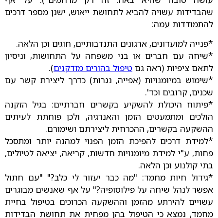
שהבדידות עשויה להביא לתחושת ייאוש, ישנן מספר דרכים
להתמודדות עמה:
*פנייה למועדונים, ארגונים התנדבותיים, חוגים וכן הלאה.
*שיחה עם חברים או בני משפחה על התחושות, וניסיון
לתאם ציפיות (ראה גם
טיפול בהורים מזדקנים
).
*שימוש במיומנויות (אפייה, נגרות) כדרך ליצירת קשר עם
שכנים, קרובים וכד'.
*פיתוח היכולת להשקיע בקשרים חברתיים: בגיל הזקנה
הולכים ומתמעטים הזמן והאנרגיה, ולכן פוחתת לעיתים
ההשקעה בקשרים, ההכרחית ליצירתם ושימורם.
*למידת דרכים להפיכת הזמן הפנוי למהנה יותר ומתסכל
פחות, ע"י למידת מיומנויות חדשות, קריאה, יציאה לטיולים,
בתי קולנוע וכן הלאה.
*גידול חיות מחמד: "מה כבר יעזור לי כלב?" "עם חתול
אפשר לנהל שיחה על פילוסופיה?" על אף שאנשים מבוגרים
עשויים להירתע מהזמן וההשקעה הכרוכים בטיפול בחיית
מחמד, נמצא כי הטיפול בהן מפחית את תחושת הבדידות