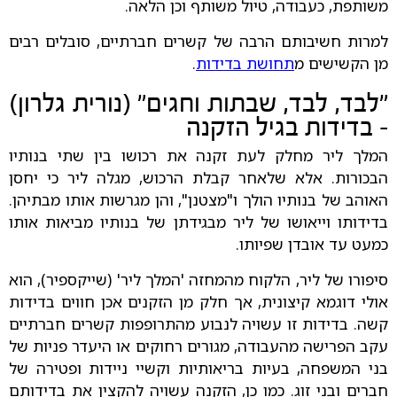
משותפת, כעבודה, טיול משותף וכן הלאה.
למרות חשיבותם הרבה של קשרים חברתיים, סובלים רבים
מן הקשישים מ
תחושת בדידות
.
"לבד, לבד, שבתות וחגים" (נורית גלרון)
- בדידות בגיל הזקנה
המלך ליר מחלק לעת זקנה את רכושו בין שתי בנותיו
הבכורות. אלא שלאחר קבלת הרכוש, מגלה ליר כי יחסן
האוהב של בנותיו הולך ו"מצטנן", והן מגרשות אותו מבתיהן.
בדידותו וייאושו של ליר מבגידתן של בנותיו מביאות אותו
כמעט עד אובדן שפיותו.
סיפורו של ליר, הלקוח מהמחזה 'המלך ליר' (שייקספיר), הוא
אולי דוגמא קיצונית, אך חלק מן הזקנים אכן חווים בדידות
קשה. בדידות זו עשויה לנבוע מהתרופפות קשרים חברתיים
עקב הפרישה מהעבודה, מגורים רחוקים או היעדר פניות של
בני המשפחה, בעיות בריאותיות וקשיי ניידות ופטירה של
חברים ובני זוג. כמו כן, הזקנה עשויה להקצין את בדידותם