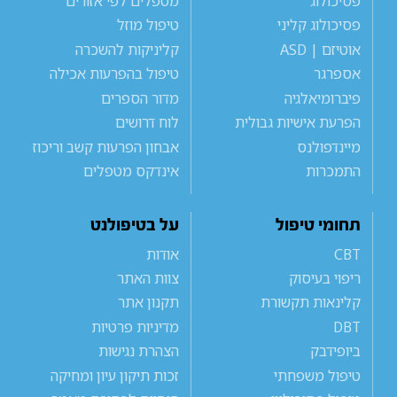
פסיכולוג
מטפלים לפי אזורים
פסיכולוג קליני
טיפול מוזל
אוטיזם | ASD
קליניקות להשכרה
אספרגר
טיפול בהפרעות אכילה
פיברומיאלגיה
מדור הספרים
הפרעת אישיות גבולית
לוח דרושים
מיינדפולנס
אבחון הפרעות קשב וריכוז
התמכרות
אינדקס מטפלים
תחומי טיפול
על בטיפולנט
CBT
אודות
ריפוי בעיסוק
צוות האתר
קלינאות תקשורת
תקנון אתר
DBT
מדיניות פרטיות
ביופידבק
הצהרת נגישות
טיפול משפחתי
זכות תיקון עיון ומחיקה