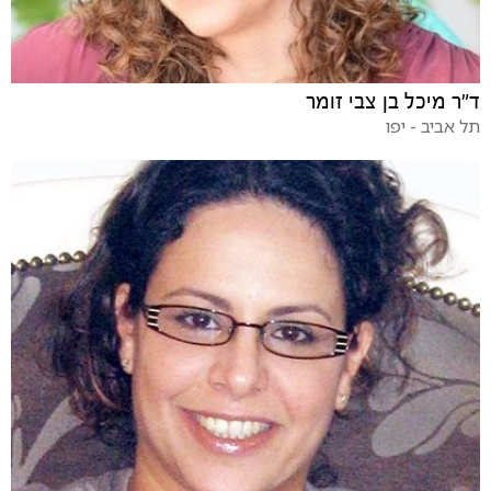
ד"ר מיכל בן צבי זומר
תל אביב - יפו