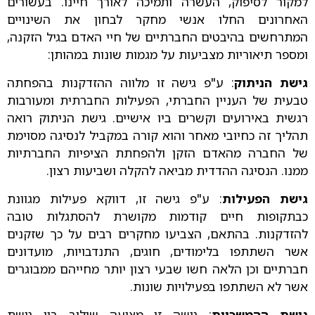
למקור לסיפוק, העשרה ותמיכה לאורך חיינו. בעשורים
האחרונים החלו אנשי מחקר לבחון את השינויים
המתרחשים בהיבטים החברתיים של חיי האדם בגיל הזקנה,
ומספר תיאוריות מצביעות על מגמות שונות במהותן:
גישת הניתוק
: ע"פ גישה זו מלווה ההזדקנות בהפחתה
טבעית של העניין החברתי, הפעילות החברתית ומעורבות
רגשית באירועים וקשרים ביו אישיים. גישת הניתוק רואה
תהליך זה כחיובי מאחר והוא קורה במקביל לנסיגה מסוימת
של החברה מהאדם הזקן ולהפחתת הציפיות החברתיות
ממנו. הנסיגה ההדדית מביאה להקלה ושביעות רצון.
גישת הפעילות
: ע"פ גישה זו, דווקא פעילות מגוונת
כבתקופות חיים קודמות מקושרת להסתגלות טובה
להזדקנות. בהתאם, הצביעו מחקרים רבים על כך שזקנים
אשר השתתפו בלימודים, חוגים, התנדבויות, מועדונים
חברתיים וכן הלאה חשו שבעי רצון יותר מחייהם ממבוגרים
אשר לא השתתפו בפעילויות שונות.
גישת ההמשכיות
: גישה זו מציעה שילוב בין גישת