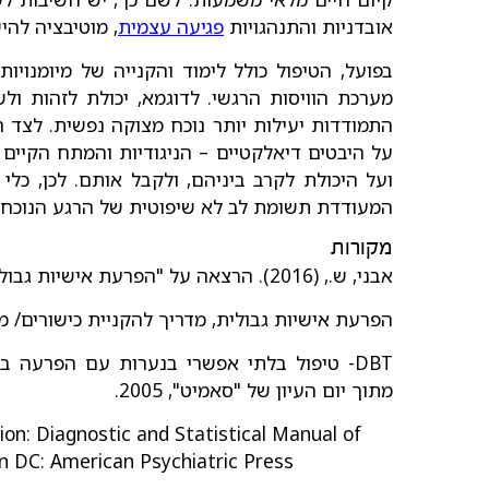
אובדניות והתנהגויות
פגיעה עצמית
, מוטיבציה להי
בפועל, הטיפול כולל לימוד והקנייה של מיומנוי
מערכת הוויסות הרגשי. לדוגמא, יכולת לזהות ול
התמודדות יעילות יותר נוכח מצוקה נפשית. לצד ה
על היבטים דיאלקטיים – הניגודיות והמתח הקיים בי
ועל היכולת לקרב ביניהם, ולקבל אותם. לכן, כל
המעודדת תשומת לב לא שיפוטית של הרגע הנוכחי,
מקורות
אבני, ש., (2016). הרצאה על "הפרעת אישיות גבולית", מיל”ם, ת"א.
הפרעת אישיות גבולית, מדריך להקניית כישורים/ מרשה
DBT- טיפול בלתי אפשרי בנערות עם הפרעה 
מתוך יום העיון של "סאמיט", 2005.
on: Diagnostic and Statistical Manual of
n DC: American Psychiatric Press