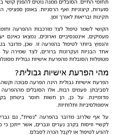
תחומי החיים. הסובלים ממנה נוטים להפגין קושי בו
סוערות, קיצוניות ואף הרסניות. באופן ספציפי,
תקינות ובריאות לאורך זמן.
הקושי לשמר טיפול לצד מורכבות ההפרעה וחומרת
מעמיקים, אינטנסיביים וארוכים, נמצאו כאינם יעי
והנפוץ ביותר לטיפול בהפרעה זו. שכן, מדובר ב
אחד הבניות ועקרונות ברורים, לצד שמירה על 
מטופלות הסובלות מהפרעת אישיות גבולית מסוגלות
מהי הפרעת אישיות גבולית?
הפרעת אישיות גבולית הינה הפרעה סבוכה וקשה, 
לסביבתן. פעמים רבות, אלו הסובלים מההפרעה 
מדומיינת. על כן, הן חשות חוסר ביטחון בק
אימפולסיביות ותלותיות.
על אף שלרוב מדובר בהפרעה "נשית", גם גברי
לקשיי וויסות בקרב נערים וגברים, אשר ייתכן כי 
להגיע לטיפול או לקבל הכרה לסבלם.