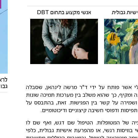
שיות גבולית
אנשי מקצוע בתחום DBT
לרא
גבול
 (DBT) הינו מודל טיפולי אשר פותח על ידי ד"ר מרשה לינהאן, שסבלה
ה ומקיף, כך שהוא משלב בין מערכות תמיכה שונות
ם ושמירה על קשר בין הפגישות. זאת, בהתבסס על
תפיסות ודפוסי חשיבה קיצוניים ודיכוטומיים.
יה של המטופלות. הטיפול שם דגש, ואף שם לו
וויסות רגשי, או מהפרעת אישיות גבולית, כלפי
מר מוטיבציה לטיפול, ובמצבים הכוללים מחשבות