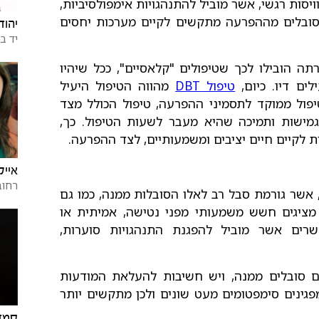
ויסות רגשי, אשר מוביל להתנהגויות אימפולסיביות,
 הסובלים מההפרעה מתקשים לקיים מערכות יחסים
יהוד
יד בנ
ה הובילו לכך שטיפולים "קלאסיים", ככל שיהיו
לים דיו. כיום,
טיפול DBT
מהווה הטיפול היעיל
טיפול ממוקד לתסמיני ההפרעה, טיפול הכולל מצד
גמישות ותמיכה שהיא מעבר לשעות הטיפול. כך,
 לקיים חיים יציבים ומשמעותיים, לצד ההפרעה.
אייל
רחוב
אשר גורמת סבל רב לאלו הסובלות ממנה, כמו גם
מציגים חשש משמעותי מפני נטישה, אמיתית או
שרים אשר מוביל להפגנת התנהגויות סוערות,
ם סובלים ממנה, ויש חשיבות להעלאת המודעות
מפגינים סימפטומים מעט שונים ולכן מתקשים יותר
סמדר