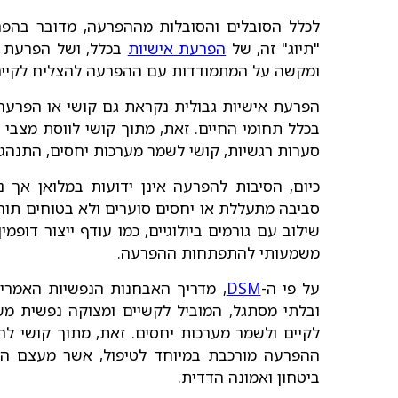
לכלל הסובלים והסובלות מההפרעה, מדובר בהפר
"תיוג" זה, של
הפרעת אישיות
בכלל, ושל הפרעת א
ומקשה על המתמודדות עם ההפרעה להצליח לקיים 
הפרעת אישיות גבולית נקראת גם קושי או הפרעה 
בכלל תחומי החיים. זאת, מתוך קושי לווסת מצבי ר
סערות רגשיות, קושי לשמר מערכות יחסים, התנהגוי
כיום, הסיבות להפרעה אינן ידועות במלואן אך נ
סביבה מתעללת או יחסים סוערים ולא בטוחים תור
שילוב עם גורמים ביולוגיים, כמו עודף ייצור דופמי
משמעותי להתפתחות ההפרעה.
על פי ה-
DSM
, מדריך האבחנות הנפשיות האמריק
ובלתי מסתגל, המוביל לקשיים ומצוקה נפשית מ
לקיים ולשמר מערכות יחסים. זאת, מתוך קושי להא
ההפרעה מורכבת במיוחד לטיפול, אשר מעצם היו
ביטחון ואמונה הדדית.