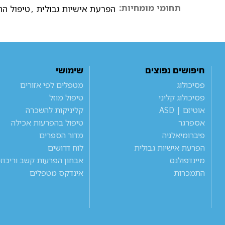
תחומי מומחיות:
הפרעת אישיות גבולית
,
טיפול התנ
חיפושים נפוצים
שימושי
פסיכולוג
מטפלים לפי אזורים
פסיכולוג קליני
טיפול מוזל
אוטיזם | ASD
קליניקות להשכרה
אספרגר
טיפול בהפרעות אכילה
פיברומיאלגיה
מדור הספרים
הפרעת אישיות גבולית
לוח דרושים
מיינדפולנס
אבחון הפרעות קשב וריכוז
התמכרות
אינדקס מטפלים