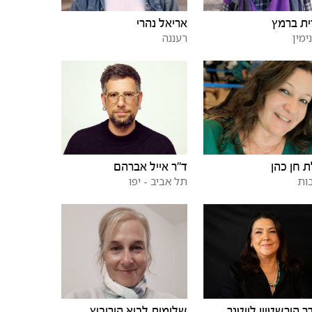
ית ברמץ
אריאל נהרי
ימין
רעננה
ת חן כהן
ד"ר אייל אברהם
ות
תל אביב - יפו
 הירשטיין לייטנר
שלומית לביא הורוביץ