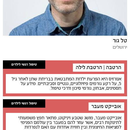
טל גור
ירושלים
טיפול רגשי לילדים
הרטבה | הרטבת לילה
אנורזיס היא הפרעת ילדות המתבטאת בבריחת שתן לאחר גיל
5, על רקע גורמים פיזיולוגיים, גנטיים וסביבתיים. מידע על
תסמינים, אבחון, גורמי סיכון ודרכי טיפול.
טיפול רגשי לילדים
אובייקט מעבר
אובייקט מעבר, מושג שטבע ויניקוט, מתאר חפץ משמעותי
לתינוקות רבים, אשר עוזר להם במעבר בין עולמם הפנימי
למציאות החיצונית ובין חווית אחדות עם האם לנפרדות