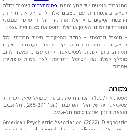
מתגברות בזמנים של לחץ ומתח.
פסיכותרפיה
דינמית יכולה
לסייע בהתמודדות עם מצבים אלו ולהפחית את תדירות
ועוצמת הטיקים בחיי הילד או הנער, על ידי פיתוח מנגנוני
התמודדות ושינוי האופן בו הילד תופס את מצבו ואת עצמו.
• טיפול תרופתי –
בחלק מהמקרים טיפול תרופתי יכול
לסייע בהפחתת תדירות הטיקים. במידה ועוצמת הטיקים
חמורה, ניתן לפנות לפסיכיאטר להתייעצות, כאשר לרוב
מומלץ לשלב את הטיפול התרופתי לצד גישות טיפוליות
אחרות.
מקורות
אפטר, א. (1997). הפרעות טיק, בתוך: שמואל טיאנו (עורך.),
פסיכיאטרייה של הילד המתבגר, (עמ' 265-271). תל-אביב:
הוצאת דיונון, אוניברסיטת תל-אביב.
American Psychiatric Association. (2022). Diagnostic
and statistical manual of mental disorders (5th ed.,