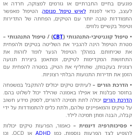
פוגעים בחיים החברתיים או גורמים למצוקה, חרדה או
לעצב, כדאי לפנות
לאיש טיפול מנוסה
. הטיפול מאפשר
התמודדות טובה יותר עם הטיקים, הפחתה של התדירות
וטיפול בקשיים נלווים.
• טיפול קוגניטיבי-התנהגותי (
CBT
) / טיפול התנהגותי –
מטרת הטיפול הינה להגביר את השליטה בטיקים ולהפחית
את שכיחותם. במהלך הטיפול הנער לומד לזהות את
התחושות המקדימות לטיקים, ומתאמן ביצירת תנועה
רצונית בעקבותן, שתחליף את הטיק, במטרה להפחית עם
הזמן את תדירות התנועות הבלתי רצוניות.
• הדרכת הורים –
לעיתים טיקים יכולים להתקבל במשפחה
בחוסר סבלנות או אפילו באמונה שהילד יכול לשלוט בהם.
הדרכת הורים
יכולה לתת תמיכה להורים, לספק מידע חשוב
על טיקים והמאפיינים שלהם, ולתת כלים להתמודדות על ידי
קבלה, הבנה ומתן תמיכה לילד.
• פסיכותרפיה דינמית –
כאמור, הפרעות טיקים יכולות
להופיע לצד הפרעות נוספות, כמו
ADHD
או OCD, וכן