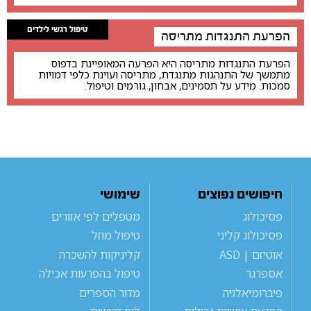
טיפול רגשי לילדים
הפרעת התנגדות מתריסה
הפרעת התנגדות מתריסה היא הפרעה המאופיינת בדפוס
מתמשך של התנהגות מתנגדת, מתריסה ועוינת כלפי דמויות
סמכות. מידע על תסמינים, אבחון, גורמים וטיפול.
חיפושים נפוצים
שימושי
פסיכולוג
מטפלים לפי אזורים
פסיכולוג קליני
טיפול מוזל
אוטיזם | ASD
קליניקות להשכרה
אספרגר
טיפול בהפרעות אכילה
פיברומיאלגיה
מדור הספרים