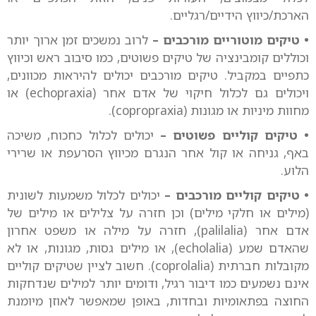
הארכת/כיווץ הידיים/רגליים.
• טיקים מוטוריים מורכבים –
לרוב נמשכים זמן ארוך יותר
וכוללים קומבינציה של טיקים פשוטים, כמו סיבוב ראש וכיווץ
כתפיים במקביל. טיקים מורכבים יכולים להיראות מכוונים,
ויכולים גם לכלול חיקוי של אדם אחר (echopraxia) או
מחוות מיניות או מגונות (copropraxia).
• טיקים קוליים פשוטים –
יכולים לכלול כחכוח, משיכה
באף, גניחה או קול אחר הנגרם מכיווץ הסרעפת או שרירי
הלוע.
• טיקים קוליים מורכבים –
יכולים לכלול משמעות לשונית
(מילים או חלקי מילים) וכן חזרה על צלילים או מילים של
אדם אחר (palilalia), חזרה על מילה או משפט אחרון
שהאדם שמע (echolalia), או מילים גסות, מגונות, או לא
מקובלות חברתית (coprolalia). חשוב לציין שטיקים קוליים
אינם נשמעים כמו דיבור רגיל, ודומים יותר למילים שנדחקות
החוצה בפתאומיות ובחדות, באופן שמאפשר לאוזן מיומנת