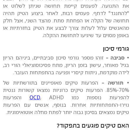
את התנועה. לפעמים קיימת תחושה שניתן לשלוט או
"להתנגד" לדחף. פעמים רבות, לאחר ביצוע הטיק תהיה
תחושה של הקלה או הפחתת מתח. מהצד השני, אצל חלק
מהאנשים עלול לעלות צורך לבצע את הטיק בחזרתיות או
באופן מסוים עד שיגיעו לתחושת ההקלה.
גורמי סיכון
• סביבה –
זוהו מספר גורמי סיכון סביבתיים, ביניהם הריון
בגיל מאוחר, עישון בזמן הריון, מתח פסיכוסוציאלי הורי רב,
לידה מוקדמת, ניתוח קיסרי ופגיעה בהתפתחות העובר.
• תורשה –
הפרעות טיקים מאופיינים בתורשתיות של
70%-85%. הפרעות טיקים כרוניות נמצאו קשורות גנטית
להפרעות נוספות כמו
OCD
, ADHD והפרעות
נוירו-התפתחותיות אחרות. בנוסף, אנשים עם הפרעות
טיקים נמצאים בסיכון גבוה יותר לפתח מחלה אוטואימונית.
האם טיקים פוגעים בתפקוד?