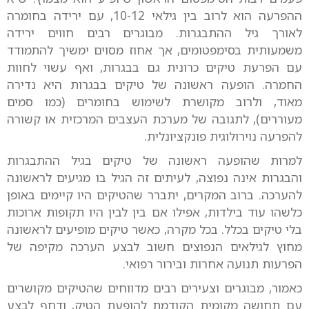
ההפרעה הוא לרוב בין גילאי 10-12, עם ירידה בחומרה
לאורך גיל ההתבגרות. מבוגרים רבים חווים ירידה
משמעותית בסימפטומים, אך אחוז מסוים ימשיך להתמודד
עם הפרעת טיקים כרונית גם בבגרות, ואף עשוי לחוות
החמרה. הופעה ראשונה של טיקים בבגרות היא נדירה
מאוד, ולרוב מקושרת לשימוש בחומרים (כמו סמים
מעוררים), לתגובה של מערכת העצבים המרכזית או קשורה
להפרעה נוירולוגית פונקציונלית.
למרות שהופעה ראשונה של טיקים בגיל ההתבגרות
והבגרות אינה נפוצה, לעיתים זה הגיל בו מגיעים לראשונה
להערכה. ברוב המקרים, יתברר שהטיקים היו קיימים באופן
כלשהו עוד בילדות, אפילו אם בין לבין היו תקופות ארוכות
בלי טיקים בכלל. בכל מקרה, כאשר טיקים מופיעים לראשונה
מחוץ לגילאים הנפוצים חשוב לבצע הערכה מקיפה של
הפרעות תנועה אחרות ובירור רפואי.
כאמור, מבוגרים וצעירים רבים מדווחים שהטיקים מקושרים
עם תחושה מקומית הקודמת להופעת הטיק, ודחף לבצע