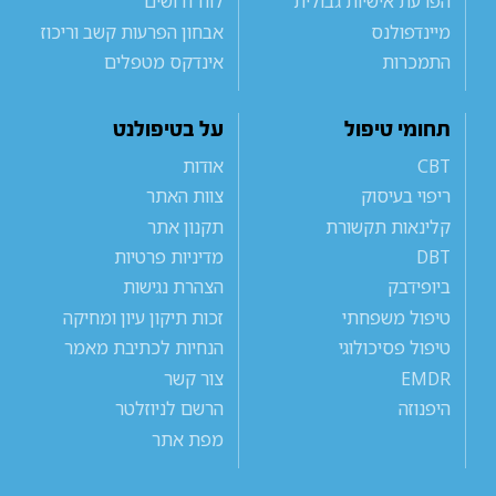
הפרעת אישיות גבולית
לוח דרושים
מיינדפולנס
אבחון הפרעות קשב וריכוז
התמכרות
אינדקס מטפלים
תחומי טיפול
על בטיפולנט
CBT
אודות
ריפוי בעיסוק
צוות האתר
קלינאות תקשורת
תקנון אתר
DBT
מדיניות פרטיות
ביופידבק
הצהרת נגישות
טיפול משפחתי
זכות תיקון עיון ומחיקה
טיפול פסיכולוגי
הנחיות לכתיבת מאמר
EMDR
צור קשר
היפנוזה
הרשם לניוזלטר
מפת אתר