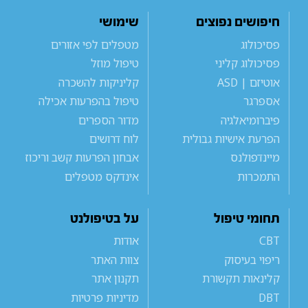
חיפושים נפוצים
שימושי
פסיכולוג
מטפלים לפי אזורים
פסיכולוג קליני
טיפול מוזל
אוטיזם | ASD
קליניקות להשכרה
אספרגר
טיפול בהפרעות אכילה
פיברומיאלגיה
מדור הספרים
הפרעת אישיות גבולית
לוח דרושים
מיינדפולנס
אבחון הפרעות קשב וריכוז
התמכרות
אינדקס מטפלים
תחומי טיפול
על בטיפולנט
CBT
אודות
ריפוי בעיסוק
צוות האתר
קלינאות תקשורת
תקנון אתר
DBT
מדיניות פרטיות