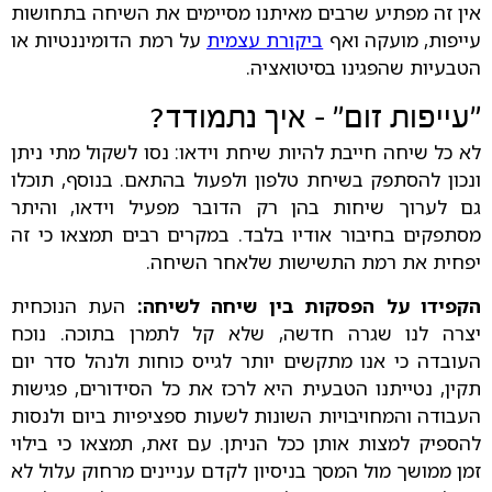
אין זה מפתיע שרבים מאיתנו מסיימים את השיחה בתחושות
עייפות, מועקה ואף
ביקורת עצמית
על רמת הדומיננטיות או
הטבעיות שהפגינו בסיטואציה.
״עייפות זום״ - איך נתמודד?
לא כל שיחה חייבת להיות שיחת וידאו: נסו לשקול מתי ניתן
ונכון להסתפק בשיחת טלפון ולפעול בהתאם. בנוסף, תוכלו
גם לערוך שיחות בהן רק הדובר מפעיל וידאו, והיתר
מסתפקים בחיבור אודיו בלבד. במקרים רבים תמצאו כי זה
יפחית את רמת התשישות שלאחר השיחה.
הקפידו על הפסקות בין שיחה לשיחה:
העת הנוכחית
יצרה לנו שגרה חדשה, שלא קל לתמרן בתוכה. נוכח
העובדה כי אנו מתקשים יותר לגייס כוחות ולנהל סדר יום
תקין, נטייתנו הטבעית היא לרכז את כל הסידורים, פגישות
העבודה והמחויבויות השונות לשעות ספציפיות ביום ולנסות
להספיק למצות אותן ככל הניתן. עם זאת, תמצאו כי בילוי
זמן ממושך מול המסך בניסיון לקדם עניינים מרחוק עלול לא