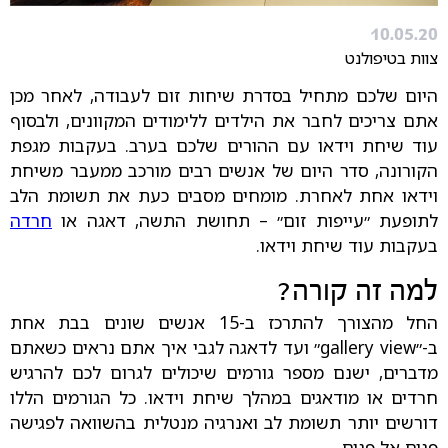
10.05.20
צוות בטיפולנט
היום שלכם מתחיל בסדרת שיחות זום לעבודה, לאחר מכן
אתם צריכים לחבר את הילדים ללימודים המקוונים, ולבסוף
עוד שיחת וידאו עם ההורים שלכם בערב. בעקבות מגפת
הקורונה, סדר היום של אנשים רבים מורכב ממעבר משיחת
וידאו אחת לאחרת. מומחים מסבים כעת את תשומת הלב
לתופעת ״עייפות זום״ – תחושת התשה, דאגה או
חרדה
בעקבות עוד שיחת וידאו.
למה זה קורה?
החל מהצורך להתרכז ב-15 אנשים שונים בבת אחת
ב-״gallery view״ ועד לדאגה לגבי איך אתם נראים כשאתם
מדברים, ישנם מספר גורמים שיכולים לגרום לכם להרגיש
חרדים או מודאגים במהלך שיחת וידאו. כל הגורמים הללו
דורשים יותר תשומת לב ואנרגיה מנטלית בהשוואה לפגישה
פנים אל פנים.