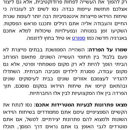
רק להפוך את העשייה לפחות פרודוקטיבית, אלא גם ליצור
אצלכם תחושת עייפות כבדה. נסו לשים לב לעובדה כי
שיחות הוידאו מייצרות אינטנסיביות רבה יותר לעומת שגרת
החיים והעבודה אליה אתם רגילים ותכננו מראש הפסקות.
השקיעו זמן במנוחה ובפעילויות שיכולות למלא אתכם
באנרגיה חדשה כמו
ספורט
או טיול בחוץ לדוגמה.
שמרו על הפרדה:
השהייה הממושכת בבתים מייצרת לא
פעם בלבול בין תחומי העשייה השונים. פתאום המרחב
הביתי הופך להיות לא רק מקום משפחתי ופרטי, אלא גם
מקום עבודה, מסגרת לילדים וסביבה חברתית. השתדלו
להגדיר לעצמכם אזורים שונים בבית לעיסוקים שונים
ובהתאם קיימו את שיחות הוידאו במקום מוסכם, תוך
הפרדה בין אלו המקצועיות לבין אלו החברתיות.
מצאו פתרונות לבעיות המטרידות אתכם:
נסו לנתח את
הקשיים הספציפיים עימם אתם מתמודדים בשיחות הוידאו
השונות ולמצוא להם פתרונות יצירתיים. למשל, אם אתם
מוטרדים לגבי האופן בו אתם נראים דרך המסך, תוכלו