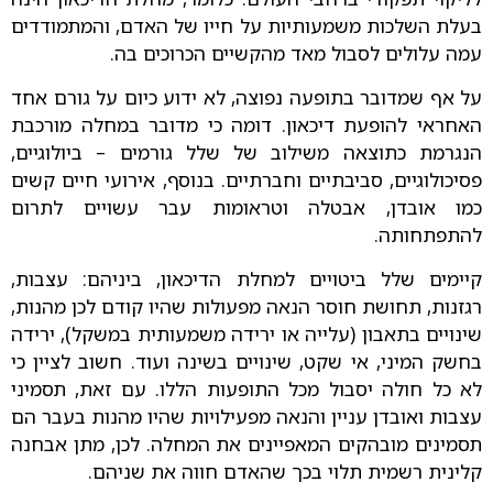
בעלת השלכות משמעותיות על חייו של האדם, והמתמודדים
עמה עלולים לסבול מאד מהקשיים הכרוכים בה.
על אף שמדובר בתופעה נפוצה, לא ידוע כיום על גורם אחד
האחראי להופעת דיכאון. דומה כי מדובר במחלה מורכבת
הנגרמת כתוצאה משילוב של שלל גורמים – ביולוגיים,
פסיכולוגיים, סביבתיים וחברתיים. בנוסף, אירועי חיים קשים
כמו אובדן, אבטלה וטראומות עבר עשויים לתרום
להתפתחותה.
קיימים שלל ביטויים למחלת הדיכאון, ביניהם: עצבות,
רגזנות, תחושת חוסר הנאה מפעולות שהיו קודם לכן מהנות,
שינויים בתאבון (עלייה או ירידה משמעותית במשקל), ירידה
בחשק המיני, אי שקט, שינויים בשינה ועוד. חשוב לציין כי
לא כל חולה יסבול מכל התופעות הללו. עם זאת, תסמיני
עצבות ואובדן עניין והנאה מפעילויות שהיו מהנות בעבר הם
תסמינים מובהקים המאפיינים את המחלה. לכן, מתן אבחנה
קלינית רשמית תלוי בכך שהאדם חווה את שניהם.