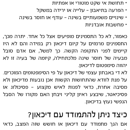
• תחושת אי שקט מוטורי או אפתיות
• הפרעה בתיאבון – עלייה או ירידה במשקל
• שינויים משמעותיים בשינה – עודף או חוסר בשינה
• מחשבות אובדניות
כאמור, לא כל התסמינים מופיעים אצל כל אחד. יתרה מכך,
התסמינים מרמזים על קיום דיכאון רק במידה והם לא היו
קיימים לפני התקופה הקשה. כך למשל, אם אדם סובל
מבעיה של חוסר שינה מלכתחילה, קיומה של בעיה זו לא
יהווה סימפטום לדיכאון.
לא די באבחון עצמי של דיכאון על פי הסימפטומים המוכרים.
על מנת לוודא שהתחושות הקשות אכן נובעות מדיכאון ולא
מסיבה אחרת, כדאי לפנות לאיש מקצוע – פסיכולוג או
פסיכיאטר, שיבצע ראיון קליני ויבחן האם מקורו של הסבל
הנפשי נעוץ בדיכאון.
כיצד ניתן להתמודד עם דיכאון?
אם הנך מתמודד עם דיכאון או חושש שזה המצב, כדאי