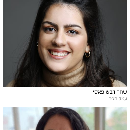
שחר דבש פאסי
עמק חפר