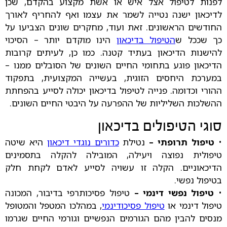
לפנות לטיפול אצל איש או אשת מקצוע בהקדם, שכן
לדיכאון ישנה נטייה לשמר את עצמו ואף להחריף לאורך
החודשים הראשונים. זאת ועוד, מחקרים שונים הצביעו על
כך שככל ש
הטיפול בדיכאון
הינו מוקדם יותר – הסיכוי
להישנות הדיכאון בעתיד קטנה. כמו כן, לעיתים קרובות
הדיכאון פוגע בתחומי החיים השונים של הסובלים ממנו –
במערכת היחסים הזוגית, בעשייה המקצועית, בתפקוד
ההורי וכדומה. פנייה לטיפול בדיכאון יכולה לסייע בהפחתת
ההשלכות השליליות של ההפרעה על היבטי החיים השונים.
סוגי הטיפולים בדיכאון
•
טיפול תרופתי
–
נטילת
כדורים נוגדי דיכאון
היא שיטה
טיפולית נפוצה ויעילה, המובילה להקלה בתסמינים
הדיכאוניים. הקלה זו עשויה לסייע לאדם לקחת חלק
בטיפול נפשי.
•
טיפול נפשי דינמי
–
טיפול פסיכותרפי בדיבור, המכונה
טיפול דינמי או
טיפול פסיכודינמי
, במהלכו המטפל והמטופל
מנסים להבין מהם הגורמים הנפשיים וגורמי החיים שגרמו