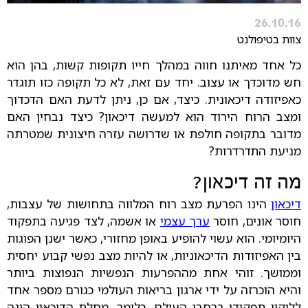
26.10.16
צוות בטיפולנט
כל אחד מאיתנו חווה במהלך חייו תקופות קשות, בהן הוא
חש מדוכדך או עצוב. יחד עם זאת, לא כל תקופה כזו תוגדר
כאפיזודה דיכאונית. כיצד, אם כן, ניתן לדעת האם הדכדוך
ומצב הרוח הירוד הוא למעשה דיכאון? כיצד נבחין האם
מדובר בתקופה חולפת או שדרושה עזרה חיצונית שמטרתה
מניעת התדרדרות?
מה זה דיכאון?
דיכאון
הינו הפרעת מצב רוח המלווה בתחושות של עצבות,
חוסר אונים, חוסר
ערך עצמי
או אשמה, לצד פגיעה בתפקוד
היומיומי. הוא עשוי להופיע באופן מחזורי, כאשר ישנן הפוגות
בין האפיזודות הדיכאוניות, או להיות מצב נפשי קבוע יחסית
וממושך. זוהי אחת מההפרעות הנפשיות הנפוצות ביותר
והיא הוכרזה על ידי ארגון בריאות העולמי כגורם מספר אחד
לליקוי תפקודי ברחבי העולם. כלומר, מחלת הדיכאון הינה