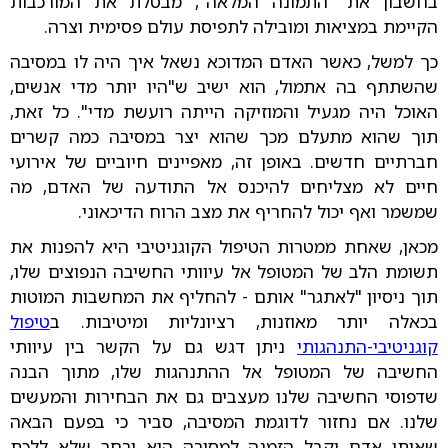
בחשבון את "התמונה המלאה", מבטלת את המורכבות
הקיימת במציאות ומובילה לתפיסת עולם פסימית וצרה.
כך למשל, כאשר האדם המדוכא נשאל איך היה לו במסיבה
שהשתתף בה אתמול, הוא ישיב ש"היו יותר מדי אנשים,
האוכל היה מגעיל והמוזיקה הייתה רועשת מדי". כל זאת,
תוך שהוא מתעלם מכך שהוא יצר במסיבה כמה קשרים
חברתיים חדשים. באופן זה, מאפיינים חיוביים של אירועי
חיים לא מצליחים להיכנס אל התודעה של האדם, מה
שמשמר ואף יכול להחריף את מצב הרוח הדיכאוני.
מכאן, שאחת ממטרות הטיפול הקוגניטיבי היא להפנות את
תשומת הלב של המטופל אל עיוותי החשיבה הנפוצים שלו,
תוך ניסיון "לאתגר" אותם - להחליף את המחשבות המוטות
בכאלה יותר מאוזנות, רציונליות ומיטיבות. ב
טיפול
קוגניטיבי-התנהגותי
ניתן דגש גם על הקשר בין עיוותי
החשיבה של המטופל אל ההתנהגות שלו, מתוך הבנה
שדפוסי החשיבה שלנו מעצבים גם את הבחירות והמעשים
שלנו. אם נחזור לדוגמת המסיבה, סביר כי בפעם הבאה
שאותו אדם יקבל הזמנה למסיבה הוא יבחר שלא ללכת