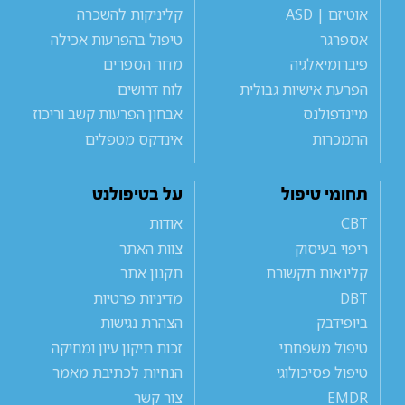
אוטיזם | ASD
קליניקות להשכרה
אספרגר
טיפול בהפרעות אכילה
פיברומיאלגיה
מדור הספרים
הפרעת אישיות גבולית
לוח דרושים
מיינדפולנס
אבחון הפרעות קשב וריכוז
התמכרות
אינדקס מטפלים
תחומי טיפול
על בטיפולנט
CBT
אודות
ריפוי בעיסוק
צוות האתר
קלינאות תקשורת
תקנון אתר
DBT
מדיניות פרטיות
ביופידבק
הצהרת נגישות
טיפול משפחתי
זכות תיקון עיון ומחיקה
טיפול פסיכולוגי
הנחיות לכתיבת מאמר
EMDR
צור קשר