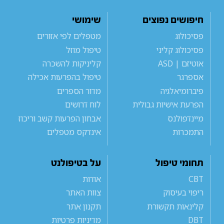
חיפושים נפוצים
שימושי
פסיכולוג
מטפלים לפי אזורים
פסיכולוג קליני
טיפול מוזל
אוטיזם | ASD
קליניקות להשכרה
אספרגר
טיפול בהפרעות אכילה
פיברומיאלגיה
מדור הספרים
הפרעת אישיות גבולית
לוח דרושים
מיינדפולנס
אבחון הפרעות קשב וריכוז
התמכרות
אינדקס מטפלים
תחומי טיפול
על בטיפולנט
CBT
אודות
ריפוי בעיסוק
צוות האתר
קלינאות תקשורת
תקנון אתר
DBT
מדיניות פרטיות