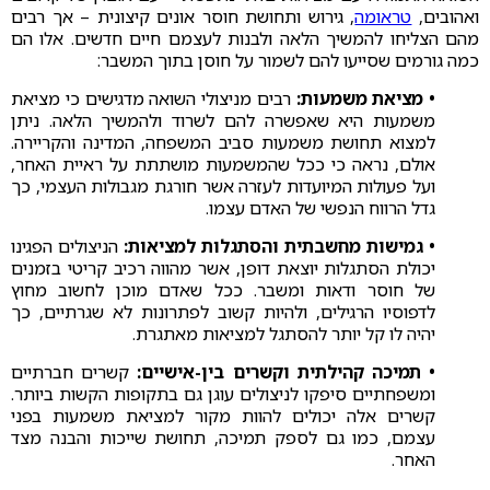
ואהובים,
טראומה
, גירוש ותחושת חוסר אונים קיצונית – אך רבים
מהם הצליחו להמשיך הלאה ולבנות לעצמם חיים חדשים. אלו הם
כמה גורמים שסייעו להם לשמור על חוסן בתוך המשבר:
• מציאת משמעות:
רבים מניצולי השואה מדגישים כי מציאת
משמעות היא שאפשרה להם לשרוד ולהמשיך הלאה. ניתן
למצוא תחושת משמעות סביב המשפחה, המדינה והקריירה.
אולם, נראה כי ככל שהמשמעות מושתתת על ראיית האחר,
ועל פעולות המיועדות לעזרה אשר חורגת מגבולות העצמי, כך
גדל הרווח הנפשי של האדם עצמו.
• גמישות מחשבתית והסתגלות למציאות:
הניצולים הפגינו
יכולת הסתגלות יוצאת דופן, אשר מהווה רכיב קריטי בזמנים
של חוסר ודאות ומשבר. ככל שאדם מוכן לחשוב מחוץ
לדפוסיו הרגילים, ולהיות קשוב לפתרונות לא שגרתיים, כך
יהיה לו קל יותר להסתגל למציאות מאתגרת.
• תמיכה קהילתית וקשרים בין-אישיים:
קשרים חברתיים
ומשפחתיים סיפקו לניצולים עוגן גם בתקופות הקשות ביותר.
קשרים אלה יכולים להוות מקור למציאת משמעות בפני
עצמם, כמו גם לספק תמיכה, תחושת שייכות והבנה מצד
האחר.