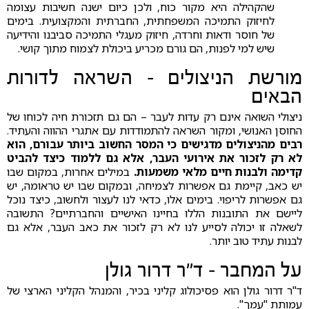
שהקהילה היא מקור כוח, ולכן כיום ישנה חשיבות עצומה
לחיזוק התמיכה המשפחתית, החברתית והמקצועית. בימים
של חוסר ודאות וחרדה, חיזוק מעגלי התמיכה סביבנו והידיעה
שיש למי לפנות, הם גורם מכריע ביכולת לצמוח מתוך קושי.
מורשת הניצולים – השראה לדורות
הבאים
ניצולי השואה אינם רק עדות לעבר – הם גם תזכורת חיה לכוחו של
החוסן האנושי, ומקור השראה להתמודדות עם אתגרי ההווה והעתיד.
רבים מהניצולים מדגישים כי המסר החשוב ביותר עבורם, הוא
לא רק לזכור את אירועי העבר, אלא גם ללמוד כיצד להביט
קדימה ולבנות חיים מלאי משמעות.
במילים אחרות, במקום שבו
יש כאב, קיימת גם אפשרות לצמיחה, ובמקום שבו יש טראומה, יש
גם אפשרות לריפוי. בימים אלו, כדאי לנו לעצור ולחשוב, כיצד נוכל
ליישם את התובנות הללו בחיינו האישיים והחברתיים? התשובה
לשאלה זו יכולה לסייע לנו לא רק לזכור את כאב העבר, אלא גם
לבנות עתיד טוב יותר.
על המחבר – ד"ר דרור גולן
ד"ר דרור גולן הוא פסיכולוג קליני בכיר, והמנהל הקליני הארצי של
עמותת "עמך".