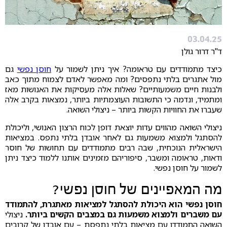
03.04.25
ד"ר דרור גולן
כיצד מתמודדים עם טראומה? איך ניתן לשמור על
חוסן נפשי
גם
מול אתגרים בלתי נתפסים? ומה מאפשר לאדם לצמוח מתוך כאב
ולבנות חיים משמעותיים? שאלות אלה מעסיקות את האנושות מאז
ומתמיד, ונדמה כי התשובות העוצמתיות ביותר, נמצאות בקרב אלה
שעברו את החוויות הקשות ביותר – ניצולי השואה.
ניצולי השואה מהווים עדות יוצאת דופן לכוח הרצון האנושי, וליכולת
להסתגל ולמצוא משמעות גם לאחר אובדן בלתי נתפס. במציאות
הישראלית הנוכחית, שבה רבים מתמודדים עם תחושות של חוסר
ודאות, טראומה ומשבר, סיפוריהם מזמינים אותנו ללמוד כיצד ניתן
לשמור על חוסן נפשי.
מה המאפיינים של חוסן נפשי?
חוסן נפשי הוא היכולת להסתגל למציאות מאתגרת, להתמודד
עם משברים ולמצוא משמעות גם במצבים הקשים ביותר.
ניצולי
השואה התמודדו עם מציאות בלתי נתפסת – עם אובדן של קרובים