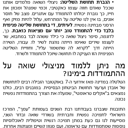
• הגברת תחושת השליטה:
ניצולי השואה מלמדים אותנו
שככל שאדם חווה עצמו כאקטיבי, וכמי שמנהל ומכוון את
חייו, כך גוברת יכולתו להתמודד עם אתגרים. מצב של חוסר
אונים, בו אין לנו שליטה על המתרחש, עלול להיות מזיק ואף
הרסני מבחינה נפשית.
לעיתים, די בתחושת שליטה פנימית
בלבד כדי להתמודד טוב יותר עם מציאות כואבת.
כך,
לדוגמה, סיפר ניצול שואה כי כילד ששהה לבד במחבוא, שר
לעצמו שירים שאימו הייתה נוהגת לשיר לו. עבורו, השירה
הייתה דרך "לקרוא לה שתשמור עליו", וחוויית השליטה
הפנימית הזו העניקה לו תחושה שיוכל להתמודד ולשרוד.
מה ניתן ללמוד מניצולי שואה על
ההתמודדות בימינו?
הטלטלה במדינה מאז אירועי ה-7 באוקטובר הובילה רבים לתחושות
של אובדן וערעור תחושת הביטחון הבסיסית. במובנים רבים, כולנו
נמצאים ב"אקלים טראומטי", שמעלה את הצורך בהתמודדות נפשית
נכונה.
התובנות שצברנו בעבודתנו רבת השנים בעמותת "עמך", המרכז
הישראלי לתמיכה נפשית וחברתית בשורדי שואה ובדור השני,
מסייעות לנו גם כעת במתן תמיכה רגשית וטיפולית לאוכלוסיות
נוספות שמתמודדות עם טראומה, ועם מגוון קשיים ומצוקות אחרות.