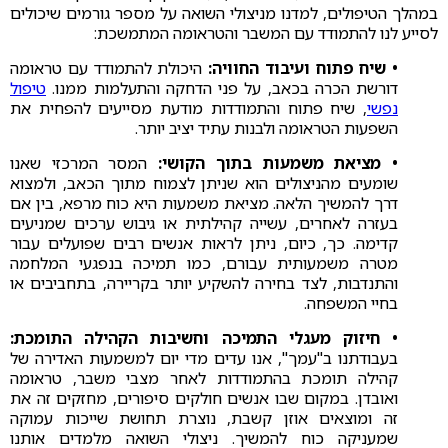
במהלך הטיפולים, למדנו מניצולי השואה על מספר גורמים שיכולים
לסייע לנו להתמודד עם המשבר והטראומה המתמשכת:
• שיח פתוח ועיבוד החוויה:
היכולת להתמודד עם טראומה
דורשת הכרה בכאב, על פני הדחקה והתעלמות ממנו.
טיפול
נפשי
, שיח פתוח והתמודדות מודעת מסייעים להפחית את
השפעות הטראומה ולבנות עתיד יציב יותר.
• מציאת משמעות בתוך הקושי:
המסר המרכזי שאנו
שומעים מהניצולים הוא שניתן לצמוח מתוך הכאב, ולמצוא
דרך להמשיך הלאה. מציאת משמעות היא כוח מרפא, בין אם
בעזרה לאחרים, עשייה קהילתית או גיבוש ערכים שמניעים
קדימה. כך, כיום, ניתן לראות אנשים רבים שפועלים עבור
מטרה משמעותית עבורם, כמו תמיכה בנפגעי המלחמה
והתנדבות, לצד בחירה להשקיע יותר בקריירה, בתחביבים או
בחיי המשפחה.
• חיזוק מעגלי התמיכה וחשיבות הקהילה התומכת:
בעבודתנו ב"עמך", אנו עדים מדי יום למשמעות האדירה של
קהילה תומכת בהתמודדות לאחר מצבי משבר, טראומה
ואובדן. במקום שבו אנשים חולקים סיפורים, מחזקים זה את
זה ומוצאים אוזן קשבת, נוצרת תחושת שייכות עמוקה
שמעניקה כוח להמשיך. ניצולי השואה מלמדים אותנו