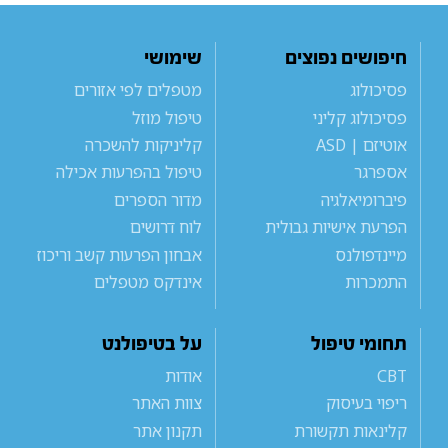
חיפושים נפוצים
שימושי
פסיכולוג
מטפלים לפי אזורים
פסיכולוג קליני
טיפול מוזל
אוטיזם | ASD
קליניקות להשכרה
אספרגר
טיפול בהפרעות אכילה
פיברומיאלגיה
מדור הספרים
הפרעת אישיות גבולית
לוח דרושים
מיינדפולנס
אבחון הפרעות קשב וריכוז
התמכרות
אינדקס מטפלים
תחומי טיפול
על בטיפולנט
CBT
אודות
ריפוי בעיסוק
צוות האתר
קלינאות תקשורת
תקנון אתר