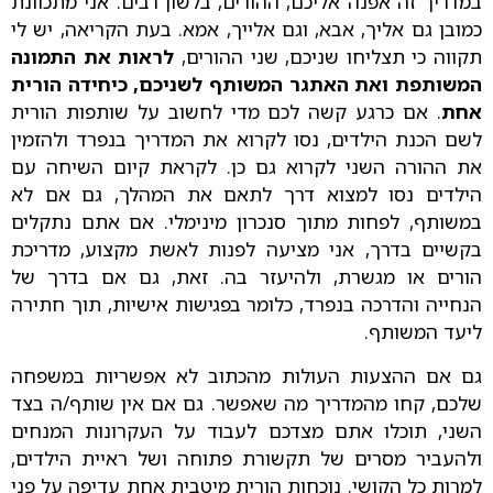
במדריך זה אפנה אליכם, ההורים, בלשון רבים. אני מתכוונת
כמובן גם אליך, אבא, וגם אלייך, אמא. בעת הקריאה, יש לי
תקווה כי תצליחו שניכם, שני ההורים,
לראות את התמונה
המשותפת ואת האתגר המשותף לשניכם, כיחידה הורית
אחת
. אם כרגע קשה לכם מדי לחשוב על שותפות הורית
לשם הכנת הילדים, נסו לקרוא את המדריך בנפרד ולהזמין
את ההורה השני לקרוא גם כן. לקראת קיום השיחה עם
הילדים נסו למצוא דרך לתאם את המהלך, גם אם לא
במשותף, לפחות מתוך סנכרון מינימלי. אם אתם נתקלים
בקשיים בדרך, אני מציעה לפנות לאשת מקצוע, מדריכת
הורים או מגשרת, ולהיעזר בה. זאת, גם אם בדרך של
הנחייה והדרכה בנפרד, כלומר בפגישות אישיות, תוך חתירה
ליעד המשותף.
גם אם ההצעות העולות מהכתוב לא אפשריות במשפחה
שלכם, קחו מהמדריך מה שאפשר. גם אם אין שותף/ה בצד
השני, תוכלו אתם מצדכם לעבוד על העקרונות המנחים
ולהעביר מסרים של תקשורת פתוחה ושל ראיית הילדים,
למרות כל הקושי. נוכחות הורית מיטבית אחת עדיפה על פני