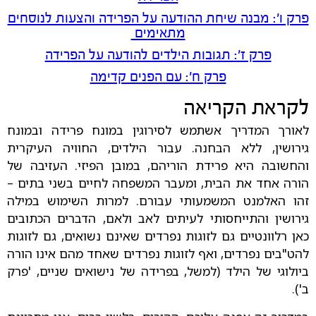
פרק ו': מבנה שיחת ההודעה על הפרידה והצעות לנוסחים
מתאימים
פרק ז': תגובות הילדים להודעה על הפרידה
פרק ח': עם הפנים קדימה
לקראת הקריאה
לאורך המדריך אשתמש לסירוגין במונח פרידה ובמונח
גירושין, ללא הבחנה. עבור הילדים, החוויה העיקרית
והחשובה היא פרידת הוריהם, במובן הפיזי. העזיבה של
הורה אחד את הבית, ומעבר המשפחה לחיים בשני בתים –
זהו האלמנט המשמעותי עבורם. למרות השימוש במילה
גירושין והתייחסותי לעיתים לאב ולאם, הדברים הכתובים
כאן רלוונטיים גם לזוגות נפרדים שאינם נשואים, גם לזוגות
להט"בים נפרדים, ואף לזוגות נפרדים שאחד מהם אינו הורה
ביולוגי של הילד (למשל, בפרידה של נישואים שניים, 'פרק
ב').