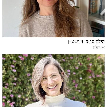
הילה סרוסי ויינשטיין
אשקלון