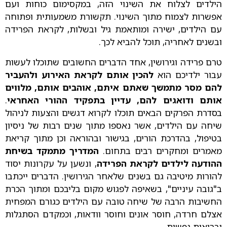
הילדים לצלוח את השינוי הזה, במקסימום כוחות ועם
אפשרות לצמוח מתוך השינוי. תקשורת משמעותית ופתוחה
עם הילדים, ישירה ומותאמת גיל ובשלות, לקראת הפרידה
ובשנים לאחריה, תוכל להביא לכך.
טרם פרידה וגירושין, אחד הדברים החשובים שתוכלו לעשות
עבור ילדיכם הוא
להכין אותם לקראת האירוע ולהעביר
להם מסר מתמשך שאתם איתם, אוהבים אותם, מלווים
אותם ודואגים להם, עדיין בתפקיד ההורי האחראי
.
בסדרת הפרקים הבאים תוכלו לקרוא דגשים והצעות לניהול
שיחה עם הילדים, אשר נאספו מתוך שנים רבות של ניסיון
בטיפול, בהדרכת הורים, בגישור ובהוראה וכן מתוך קריאת
מאמרים ומחקרים רבים בתחום.
המדריך מתמקד בשיחת
ההודעה לילדים לקראת הפרידה
, ונשען על עקרונות יסוד
להורות מיטיבה גם בשנים שלאחר הגירושין. הדברים ייכתבו
ב"גובה עיניים", בשאיפה לפגוש מקום בליבכם ומתוך הכרת
החשיבות הרבה של שיחה טובה עם הילדים כגורם המפחית
אצלם חרדה, חוסר אונים וחוסר וודאות, וכמקדם הסתגלות
ובריאות נפשית.