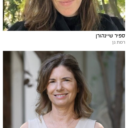
ספיר שיינהורן
רמת גן