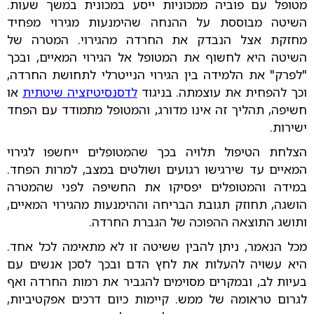
מטופל עם פוביה ממכוניות ייסע במכונית במשך שעות.
השיטה מבוססת על ההנחה שהימנעות מגירוי מפחיד
מחזקת אצל הנבדק את החרדה מהגירוי. המטרה של
השיטה היא לחשוף את המטופל אל הגירוי המאיים, ובכך
"לפרק" את הלמידה בין הגירוי הנייטרלי לתחושת החרדה,
וכך להפחית את עוצמתה. בניגוד
לדסנסיטיזציה שיטתית
או
חשיפה, תהליך זה אינו מדורג, והמטופל מתמודד עם הפחד
ישירות.
הצלחת הטיפול תלויה בכך שהמטופלים ייחשפו לגירוי
המאיים עד שירגישו רגועים ושולטים במצב, למרות הפחד.
במידה והמטופלים יפסיקו את החשיפה לפני שהמטרה
הושגה, תחוזק תגובת הבריחה וההימנעות מהגירוי המאיים,
ותושג התוצאה ההפוכה של הגברת החרדה.
מכל הנאמר, ניתן להבין ששיטה זו לא מתאימה לכל אחד.
היא עשויה להעלות את לחץ הדם ובכך לסכן אנשים עם
בעיות לב, ובמקרים מסוימים להגביר את רמות החרדה ואף
לגרום טראומה של ממש. קיימות כיום דרכים אפקטיביות,