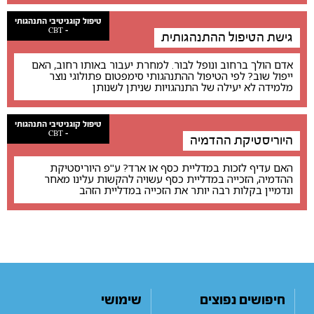
טיפול קוגניטיבי התנהגותי
- CBT
גישת הטיפול ההתנהגותית
אדם הולך ברחוב ונופל לבור. למחרת יעבור באותו רחוב, האם
ייפול שוב? לפי הטיפול ההתנהגותי סימפטום פתולוגי נוצר
מלמידה לא יעילה של התנהגויות שניתן לשנותן
טיפול קוגניטיבי התנהגותי
- CBT
היוריסטיקת ההדמיה
האם עדיף לזכות במדליית כסף או ארד? ע"פ היוריסטיקת
ההדמיה, הזכייה במדליית כסף עשויה להקשות עלינו מאחר
ונדמיין בקלות רבה יותר את הזכייה במדליית הזהב
חיפושים נפוצים
שימושי