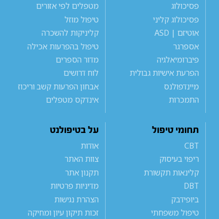
פסיכולוג
מטפלים לפי אזורים
פסיכולוג קליני
טיפול מוזל
אוטיזם | ASD
קליניקות להשכרה
אספרגר
טיפול בהפרעות אכילה
פיברומיאלגיה
מדור הספרים
הפרעת אישיות גבולית
לוח דרושים
מיינדפולנס
אבחון הפרעות קשב וריכוז
התמכרות
אינדקס מטפלים
תחומי טיפול
על בטיפולנט
CBT
אודות
ריפוי בעיסוק
צוות האתר
קלינאות תקשורת
תקנון אתר
DBT
מדיניות פרטיות
ביופידבק
הצהרת נגישות
טיפול משפחתי
זכות תיקון עיון ומחיקה