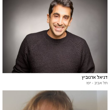
דניאל ארנוביץ
תל אביב - יפו