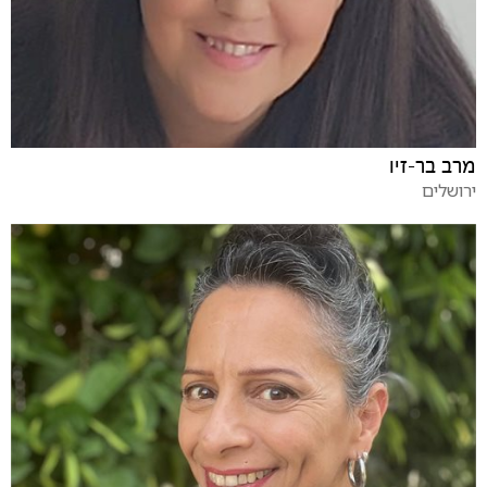
מרב בר-זיו
ירושלים