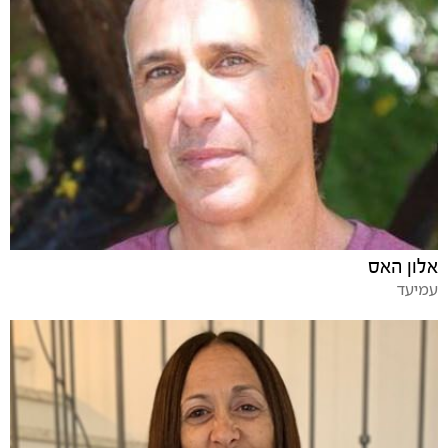
אלון האס
עמיעד