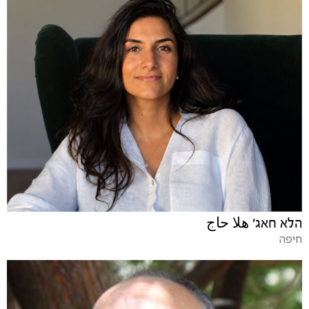
הלא חאג' هلا حاج
חיפה