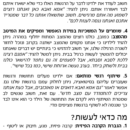
חשוב לעודד את ילדינו לדבר על הרגשות האלו כדי שלא ישארו איתם
לבד ויאווררו אותם. ניתן להגיד:
"אמא ואבא כאן ואנחנו רוצים
לשמוע מה אתם מרגישים. חשוב שתשאלו אותנו כל דבר שמטריד
אתכם ואנחנו ננסה לענות לכם".
4. ⁠שומרים על המשכיות במידת האפשר ומפיקים את המיטב
מהמצב:
כמובן, כולנו רוצים שהמצב המתוח יחלוף במהרה. ניתן
להגיד לילדינו כי ⁠אנחנו מקווים שהמצב ישתנה בקרוב ונוכל לחזור
לשגרה הרגילה שלנו, אך חשוב להדגיש כי בינתיים יש דברים שאנחנו
יכולים להמשיך לעשות כרגיל בבית. ניתן למשל להגיד:
"אמנם רצינו
ללכת לסבא וסבתא, אבל לפעמים זה גם נחמד להישאר כולנו
בבית ולשחק ביחד. בערב נעשה ארוחת שישי, כמו בכל שישי".
5. שיתוף רגשי מותאם:
אם ילדינו מעלים תחושות ורגשות
שעוברים עליהם בסיטואציה, ניתן לחלוק עמם ברגשות שלנו גם.
אפשר לאמר
"גם אמא ואבא דואגים או מאוכזבים, אבל כעת אנחנו
צריכים להתמודד עם מצב חדש".
עם זאת, חשוב שנשים לב
שמטרת השיתוף היא לקדם את התחושה של הילד כי הוא אינו לבד
כך שננסה לא לשתף ברגשות מציפים מדי.
מה כדאי לעשות?
1. הגברת הקרבה הפיזית:
קרבה פיזית, מגע, חיבוק או ליטוף -