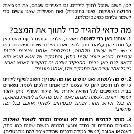
לכן, חשוב שנוכל לתווך לילדים, גם הצעירים שבהם, את המציאות
החדשה (אזעקות, שינוי בתוכניות) ואת הפעולות שאנו עושים כדי
לשמור עליהם כמיטב יכולתנו.
מה כדאי להגיד כדי לתווך את המצב?
1. אנחנו כאן כדי לשמור:
ראשית, הילדים זקוקים לדעת שאנו כאן
על מנת להגן עליהם. ניתן להגיד זאת במילים ישירות ופשוטות כמו
למשל:
"יש עכשיו מלחמה, ובמלחמה אנחנו צריכים להיות
עירניים. הצבא שומר עלינו בחוץ, והתפקיד של אמא ואבא הוא
לדאוג לכם כאן בבית. התפקיד שלכם זה להקשיב לאמא ואבא.
כשכל אחד עושה את התפקיד שלו, אנחנו מוגנים".
2. יש מה לעשות ואנו עושים את מה שצריך:
⁠חשוב לשקף לילדינו
כי יש לנו דרכים להגן על עצמנו. לכן אנחנו הולכים לממד, נשארים
בבית ומקשיבים לכל הוראה אחרת של פיקוד העורף. ניתן להגיד
למשל:
"יש מה לעשות ואנחנו נאמר לכם מה עלינו לעשות באזעקה
או בכל אירוע אחר. אנחנו מבטיחים לשתף אתכם בכל מה
שחשוב".
3. מותר להרגיש רגשות לא נעימים ומותר לשאול שאלות:
במצבים מתוחים זה בסדר וטבעי להרגיש רגשות שונים כמו פחד,
דאגה או אכזבה (למשל במידה ודברים שהילד ציפה להם מתבטלים).