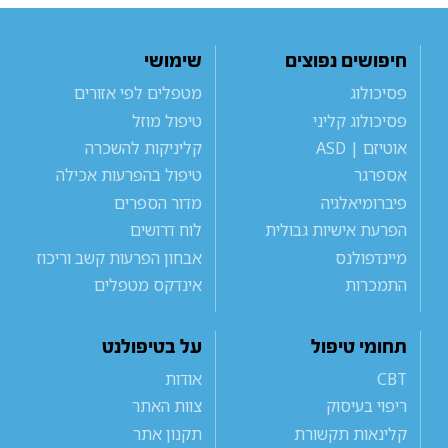
חיפושים נפוצים
שימושי
פסיכולוג
מטפלים לפי אזורים
פסיכולוג קליני
טיפול מוזל
אוטיזם | ASD
קליניקות להשכרה
אספרגר
טיפול בהפרעות אכילה
פיברומיאלגיה
מדור הספרים
הפרעת אישיות גבולית
לוח דרושים
מיינדפולנס
אבחון הפרעות קשב וריכוז
התמכרות
אינדקס מטפלים
תחומי טיפול
על בטיפולנט
CBT
אודות
ריפוי בעיסוק
צוות האתר
קלינאות תקשורת
תקנון אתר