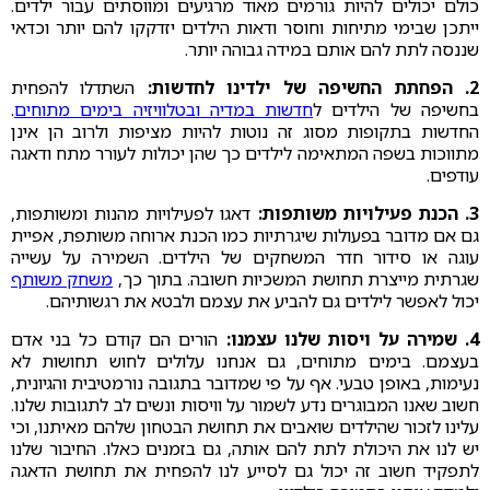
כולם יכולים להיות גורמים מאוד מרגיעים ומווסתים עבור ילדים.
ייתכן שבימי מתיחות וחוסר ודאות הילדים יזדקקו להם יותר וכדאי
שננסה לתת להם אותם במידה גבוהה יותר.
2. הפחתת החשיפה של ילדינו לחדשות:
השתדלו להפחית
בחשיפה של הילדים ל
חדשות במדיה ובטלוויזיה בימים מתוחים
.
החדשות בתקופות מסוג זה נוטות להיות מציפות ולרוב הן אינן
מתווכות בשפה המתאימה לילדים כך שהן יכולות לעורר מתח ודאגה
עודפים.
3. הכנת פעילויות משותפות:
דאגו לפעילויות מהנות ומשותפות,
גם אם מדובר בפעולות שיגרתיות כמו הכנת ארוחה משותפת, אפיית
עוגה או סידור חדר המשחקים של הילדים. השמירה על עשייה
שגרתית מייצרת תחושת המשכיות חשובה. בתוך כך,
משחק משותף
יכול לאפשר לילדים גם להביע את עצמם ולבטא את רגשותיהם.
4. שמירה על ויסות שלנו עצמנו:
הורים הם קודם כל בני אדם
בעצמם. בימים מתוחים, גם אנחנו עלולים לחוש תחושות לא
נעימות, באופן טבעי. אף על פי שמדובר בתגובה נורמטיבית והגיונית,
חשוב שאנו המבוגרים נדע לשמור על וויסות ונשים לב לתגובות שלנו.
עלינו לזכור שהילדים שואבים את תחושת הבטחון שלהם מאיתנו, וכי
יש לנו את היכולת לתת להם אותה, גם בזמנים כאלו. החיבור שלנו
לתפקיד חשוב זה יכול גם לסייע לנו להפחית את תחושת הדאגה