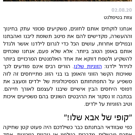
02.08.20
צוות בטיפולנט
אנחנו לוקחים אותם לחוגים, משקיעים סכומי עתק בחינוך
וההעשרה, מקדישים להם את מיטב תשומת ליבנו ואהבתנו
ובמילים אחרות, עושים הכל כדי לגרום לילדנו אושר ולגדל
אותם באופן הטוב ביותר. אלא שלא פעם, אנחנו שוכחים
להשקיע ולטפח דווקא את אחד האלמנטים המרכזיים ביותר
לגידול ילדנו:
הזוגיות שלנו
. הורים רבים אינם מודעים לכך
שאיכות הקשר הזוגי והאופן בו בני הזוג מתייחסים זה לזה
משפיע על התפתחותם הפסיכולוגית של ילדים ומעצב את
דפוסי היחסים הבין אישיים שיבנו לעצמם לאורך חייהם.
בכתבה זו נסקור את ההיבטים השונים בהם משפיעים איכות
וטיב הזוגיות על ילדים.
"קופי של אבא שלו!"
כפי שבוודאי הבחנתם כבר כשילדכם היה פעוט קטן שחיקה
אתכם מבשלים, מדברים בטלפון או נוהגים במכונית, אחד