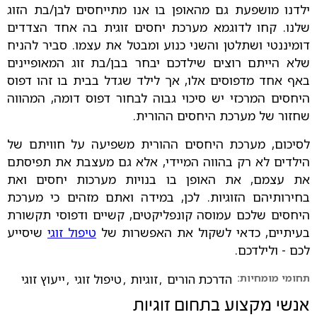
ילדנו מושפעת גם מהאופן בו אנו מתייחסים לבן/בת הזוג
שלנו. קחו לדוגמא מערכת יחסים זוגית בה אחד הצדדים
דומיננטי ושתלטן והשני כנוע ומבטל את עצמו. סביר להניח
שלא הייתם רוצים שילדכם יבחר בבן/בת זוג המאופיינים
באף אחד מדפוסים אלו, אך לילד שגדל בבית בו זהו דפוס
היחסים המרכזי יש סיכוי גבוה לבחור דפוס דומה, המהווה
שחזור של מערכת היחסים ההורית.
לסיכום, מערכת היחסים ההורית משפיעה על חוויתם של
הילדים לא רק בהווה המיידי, אלא גם מעצבת את תפיסתם
את עצמם, את האופן בו בנויות מערכות יחסים ואת
בחירותיהם הזוגיות. לכן, במידה ואתם מזהים כי מערכת
היחסים שלכם עמוסה קונפליקטים, קשיים ודפוסי תקשורת
בעיתיים, כדאי לשקול את האפשרות של
טיפול זוגי
שיסייע
לכם - ולילדכם.
תחומי מומחיות:
הדרכת הורים
,
זוגיות
,
טיפול זוגי
,
ייעוץ זוגי
אנשי מקצוע בתחום
זוגיות