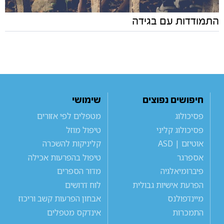
התמודדות עם בגידה
חיפושים נפוצים
שימושי
פסיכולוג
מטפלים לפי אזורים
פסיכולוג קליני
טיפול מוזל
אוטיזם | ASD
קליניקות להשכרה
אספרגר
טיפול בהפרעות אכילה
פיברומיאלגיה
מדור הספרים
הפרעת אישיות גבולית
לוח דרושים
מיינדפולנס
אבחון הפרעות קשב וריכוז
התמכרות
אינדקס מטפלים