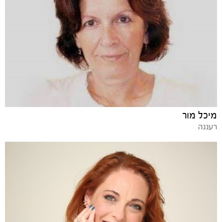
מיכל מור
רעננה