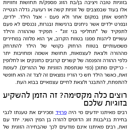
בזוגיות טובה ויציבה בן/בת הזוג מספק/ת תחושות וחוויות
אלו בעוד שבמצבים של זוגיות קשה או רעועה, גדלה הנטייה
לחפש אותן במקום אחר ולא פעם - אצל הילד. ילדים,
ובפרט ילדים אשר ניחנים ברגישות ובגרות, נכנסים לא פעם
לתפקיד של "תחליפי בני זוג" - תפקיד שההורה והילד
עשויים ליהנות ממנו בטווח הקרוב, אך הוא מלווה במחירים
משמעותיים בטווח הרחוק כקושי של הילד להתרחק
מההורה ולצאת לעצמאות, תחושת אשמה ומחויבות יתר
כלפי ההורה והפנמה של קשרים קרובים כחונקים או לחלופין
- כריקים מתוכן (כפי שנתפסת הזוגיות של ההורים). לעומת
זאת, כאשר הילד חש כי הוריו נמצאים זה לצד זה הוא חופשי
להתפתח, להתבגר ולצאת לחיים עצמאיים בבוא העת.
רוצים כלה מקסימה? זה הזמן להשקיע
בזוגיות שלכם
רבים מאיתנו יודעים מי היה
פרויד
ומכירים את טענתו לגבי
בחירת בני/בנות זוג הדומים להורה בן המין השני. יחד עם
זאת, רבים מאיתנו אינם מודעים לכך שהבחירה הזוגית של