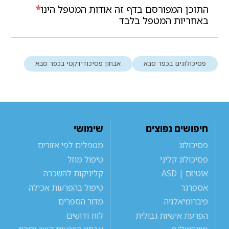
התוכן המפורסם בדף זה אודות המטפל הינו
*
באחריות המטפל בלבד
פסיכולוגים בכפר סבא
אבחון פסיכודידקטי בכפר סבא
חיפושים נפוצים
שימושי
פסיכולוג
מטפלים לפי אזורים
פסיכולוג קליני
טיפול מוזל
אוטיזם | ASD
קליניקות להשכרה
אספרגר
טיפול בהפרעות אכילה
פיברומיאלגיה
מדור הספרים
הפרעת אישיות גבולית
לוח דרושים