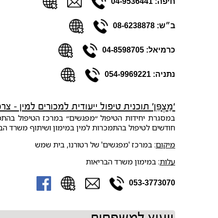
חיפה: 04-9536441
ב״ש: 08-6238878
כרמיאל: 04-8598705
נתניה: 054-9969221
‘מַצְפֵּן’ תוכנית טיפול ייעודית למכורים למין – צר
במסגרת יחידות הטיפול ״מפגשים״ במרכז הטיפול בהתמכ
חודשים לטיפול בהתמכרות למין במימון ושיתוף משרד הבר
מיקום
: במרכז 'מפגשים' של רטורנו, בית שמש
עלות
: במימון משרד הבריאות
053-3773070