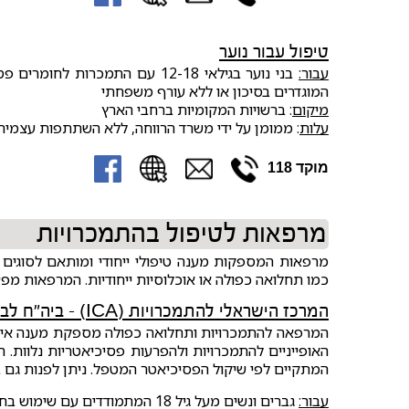
טיפול עבור נוער
עבור:
בני נוער בגילאי 12-18 עם התמכרו
המוגדרים בסיכון או ללא עורף משפחתי
מיקום
: ברשויות המקומיות ברחבי הארץ
עלות
: ממומן על ידי משרד הרווחה, ללא השתתפות עצמית
מוקד 118
מרפאות לטיפול בהתמכרויות
מרפאות המספקות מענה טיפולי ייחודי ומותאם לסוגים
כמו תחלואה כפולה או אוכלוסיות ייחודיות. המרפאות מפע
המרכז הישראלי להתמכרויות (ICA) - ביה״ח לב השרון
המרפאה להתמכרויות ותחלואה כפולה מספקת מענה אינטג
האופייניים להתמכרויות ולהפרעות פסיכיאטריות נלוות. 
המתקיים לפי שיקול הפסיכיאטר המטפל. ניתן לפנות גם 
עבור:
גברים ונשים מעל גיל 18 המתמודדים עם שימוש בחומרים או התנהגויות ממכרות ומעוניינים בטיפול