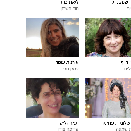
 שפסנוול
ליאת כותן
ית
הוד השרון
 רייף
אורנית עופר
לים
עמק חפר
תמר גליק
שלומית פחימה
קדימה-צורן
 שמונה