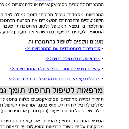
התמכרות לחומרים פסיכואקטיביים או להתנהגויות ממכר
המרפאות מספקות טיפול תרופתי תומך גמילה לצד התער
הקוגניטיביים והחברתיים המשמרים את הפרעת ההתמכר
ההחלמה בו נמצא המטופל ולסוג ההתמכרות. מעבר 
המטופל, ולעיתים מסייעות גם כשהוא אינו מעוניין להגיע ל
מענים נוספים לטיפול בהתמכרויות
•
קווי חירום למתמודדים עם התמכרויות >>
•
מרכזי אשפוז לגמילה פיזית >>
•
קהילות טיפוליות ומרכזים לטיפול בהתמכרויות >>
•
מטפלים עצמאיים בתחום הטיפול בהתמכרויות >>
מרפאות לטיפול תרופתי תומך גמ
תהליך גמילה מחומרים פסיכואקטיבים מלווה בתסמיני ג
עלולים להוביל לחזרה לשימוש בסם. המרפאות לטיפול 
שילוב של טיפול תרופתי ייעודי (כגון מתדון או בופרנורפין
הטיפול התרופתי מסייע להפחית את עוצמת תסמיני ה
מפוקחות על ידי משרד הבריאות ומופעלות על ידי צוות רב