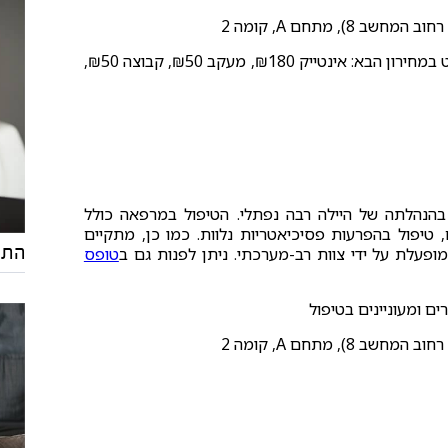
טופס 17 התחייבות מקופ״ח. לחילופין, מזומן או ביט במחירון הבא: אינטייק ₪180, מעקב ₪50, קבוצה ₪50,
בהנהלתה של היילה רבה נפתלי. הטיפול במרפאה כולל
 טיפול בהפרעות פסיכיאטריות נלוות. כמו כן, מתקיים
התמ
ופעלת על ידי צוות רב-מערכתי. ניתן לפנות גם ב
טופס