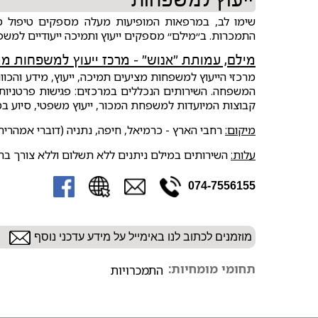
ייעוץ למשפחות
שימו לב, במרפאות המופיעות מעלה מספקים טיפול מ
התמכרות. ב״מילם״ מספקים ייעוץ ותמיכה ייעודיים למשפ
מילם, עמותת ״אנוש״ – מרכז ייעוץ למשפחות מ
מרכזי הייעוץ למשפחות מציעים תמיכה, ייעוץ, מידע וה
המשפחה. השירותים הנכללים במרכזים: פגישות פרטניות תמ
קבוצות המיועדות למשפחת המכור, ייעוץ משפטי, סיוע במיצו
מיקום:
רחבי הארץ - כרמיאל, חיפה, נתניה (דוברי אמהרית)
עלות:
השירותים במילם ניתנים ללא תשלום וללא צורך בה
074-7556155
מוזמנים לכתוב לנו באימייל על מידע עדכני נוסף
תחומי מומחיות:
התמכרויות