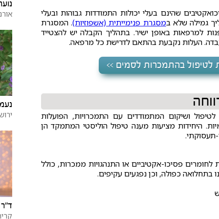
נועה
אקטיבים שהינם בעלי יכולות התמודדות גבוהות ובעלי
אורנ
ך גמילה שלא ב
מסגרת פנימייתית (אשפוזיות)
. המסגרת
נות למרפאות באופן ישיר. בתהליך הקבלה יש להצטייד
בדה. העלות נקבעת בהתאם לדרישת כל מרפאה.
 לטיפול בהתמכרות לסמים >>
ווחה
נעמי
ירוש
לטיפול ושיקום המתמודדים עם התמכרויות, הפועלות
ת. היחידות מציעות מענה טיפול הוליסטי המתמקד הן
-תעסוקתי.
דים עם התמכרות לחומרים פסיכו-אקטיביים או התנהגויות ממכרות, כולל
בתחלואה כפולה, וכן נפגעים עקיפים.
ד״ר 
קרית