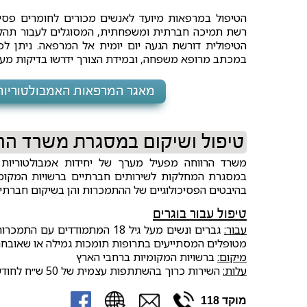
הטיפול במרפאות מיועד לאנשים מכורים לחומרים פסיכו
רשת תמיכה חברתית ומשפחתית, המסוגלים לעבור תהלי
הטיפולית דורשת הגעה יום יומית אל המרפאה. ניתן לפ
במכתב מרופא משפחה, ובמידת הצורך ידרשו בדיקות מע
מאגר המרפאות האמבולטוריות
טיפול ושיקום במסגרת משרד הר
משרד הרווחה מפעיל מערך של יחידות אמבולטוריות 
במסגרת המחלקות לשירותים חברתיים ברשויות המקומיו
בהיבטים הפסיכולוגיים של ההתמכרות והן בשיקום חברתי
טיפול עבור בוגרים
עבור:
גברים ונשים מעל גיל 18 המתמוד
מטופלים המסתייעים בתרופות תומכות גמילה או שאובחנו 
מיקום:
ברשויות המקומיות ברחבי הארץ
עלות:
השירות כרוך בהשתתפות עצמית של 50 ש״ח לחודש
מוקד 118