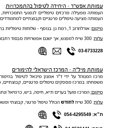
עמותת אפש״ר - היחידה לטיפול בהתמכרויות
העמותה מפעילה מרכזים טיפוליים לנפגעי התמכרויות, כג
העמותה מציעה טיפולים פרטניים וקבוצתיים למתמודדים
מיקום
: אורלוזרוב 1, רמת גן. בנוסף - שלוחות טיפוליות ברחובות, בירושלים ובראש פינה
עלות
: 300 ש״ח למפגש, אך ישנם אפשרויות סבסוד רחבות, במיוחד עבור התמכרות להימורים
03-6733228
עמותת מיל״ה - המרכז הישראלי להימורים
מרכז המנוהל על ידי ד"ר אמנון מיכאל לטיפול בהימורי
משפחתו. במרכז מספקים טיפולים פרטניים, קבוצתיים, משפ
מיקום:
המרכז פועל בערים ת״א, חיפה, ב״ש, כרמיאל ונתנ
עלות
: 300 ש״ח
לחודש
הכולל טיפול פרטני, קבוצתי ומש
ת״א: 054-4295549