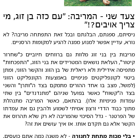
צעד שני - המריבה: "עם כזה בן זוג, מי
צריך אויבים?!"
ניסיתם, ספגתם, הבלגתם ובכל זאת התפתחה מריבה? לא
נורא, עדיין אפשר למנוע ממנה להגיע למקומות הרסניים.
מריבות בין בני זוג מלוות גם ברווחים חיוביים כ"שחרור
קיטור", העלאת נושאים המטרידים את בני הזוג, "התפכחות"
מתפיסה אידילית ולא ריאלית של בן הזוג והקשר הזוגי, ומתן
ביטוי לקונפליקטים פנימיים באמצעות הקונפליקט הזוגי
(למשל, מצב בו אחד ההורים מתמקם בצד ה"ותרן" והשני
בצד ה"קשוח" כאשר בפועל שניהם "מתנדנדים" בין שתי
עמדות פנימיות אלו). בהתאם, כאשר המריבה מתנהלת
מתוך כבוד הדדי ורצון אמיתי לשמוע ולהבין גם את עמדתו
של הפרטנר - גדל הסיכוי שהמריבה לא רק שלא תהרוס את
הקשר אלא גם תקדם אותו. אז איך עושים את זה?
• בלי מכות מתחת לחגורה
- לא משנה כמה אתם כועסים,