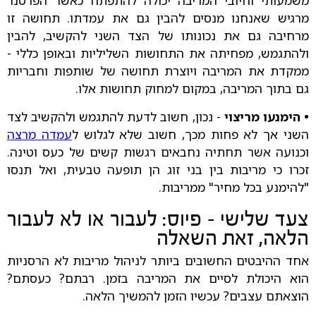
משמעותי וחיובי המריבה יכולה להתפתח כאשר הפרטנר
מרגיש שאנחנו מנסים להבין גם את עמדתו. תחושה זו
מרחיבה גם את נכונותו של הצד השני להקשיב, להבין
ולהתגמש, מפחיתה את התחושות השליליות ובאופן כללי -
ממקדת את המריבה ויוצרת תחושה של שותפות וחבריות
גם בתוך המריבה, במקום למחוק תחושות אלו.
• הימנעו מריצוי
- נכון, חשוב לדעת להתגמש ולהקשיב לצד
השני אך לא פחות מכך, חשוב שלא לגלוש ל
עמדה מרצה
וכנועה אשר תחתיה נחבאים רגשות קשים של כעס וטינה.
זכרו כי מריבות בין בני זוג הן תופעה טבעית, ואל תנסו
"להימנע בכל מחיר" ממריבות.
צעד שלישי - פיוס: לעבור או לא לעבור
הלאה, זאת השאלה
אחד ההיבטים החשובים ביותר לניהול מריבות לא הרסניות
הוא היכולת לסיים את המריבה בזמן. רבתם? כעסתם?
הוצאתם עצבים? עכשיו הזמן להמשיך הלאה.