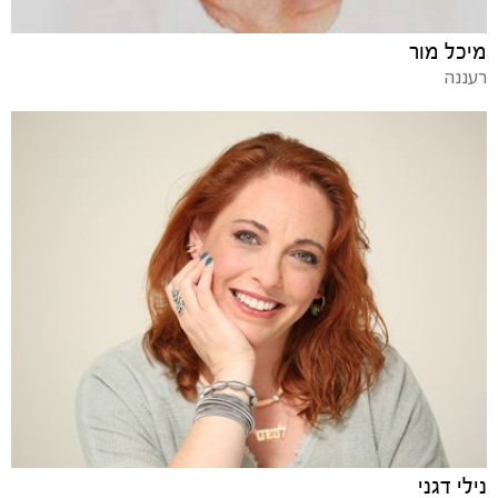
מיכל מור
רעננה
נילי דגני