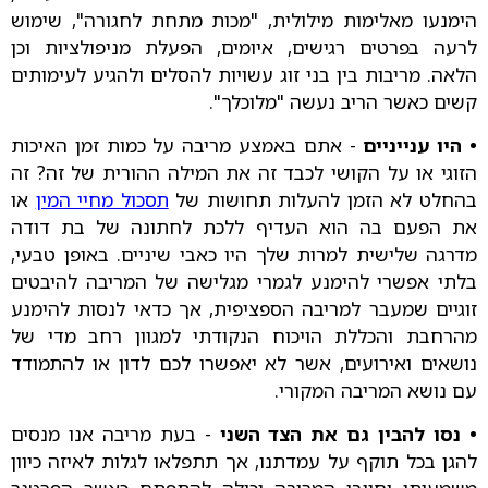
הימנעו מאלימות מילולית, "מכות מתחת לחגורה", שימוש
לרעה בפרטים רגישים, איומים, הפעלת מניפולציות וכן
הלאה. מריבות בין בני זוג עשויות להסלים ולהגיע לעימותים
קשים כאשר הריב נעשה "מלוכלך".
• היו ענייניים
- אתם באמצע מריבה על כמות זמן האיכות
הזוגי או על הקושי לכבד זה את המילה ההורית של זה? זה
בהחלט לא הזמן להעלות תחושות של
תסכול מחיי המין
או
את הפעם בה הוא העדיף ללכת לחתונה של בת דודה
מדרגה שלישית למרות שלך היו כאבי שיניים. באופן טבעי,
בלתי אפשרי להימנע לגמרי מגלישה של המריבה להיבטים
זוגיים שמעבר למריבה הספציפית, אך כדאי לנסות להימנע
מהרחבת והכללת הויכוח הנקודתי למגוון רחב מדי של
נושאים ואירועים, אשר לא יאפשרו לכם לדון או להתמודד
עם נושא המריבה המקורי.
• נסו להבין גם את הצד השני
- בעת מריבה אנו מנסים
להגן בכל תוקף על עמדתנו, אך תתפלאו לגלות לאיזה כיוון