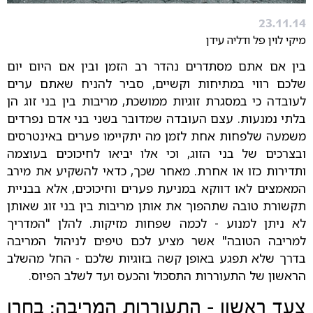
23.11.14
מיקי לוין פל ודליה עידן
בין אם אתם מסתדרים נהדר רב הזמן ובין אם היום יום
שלכם רווי במתיחות וקשיים, סביר להניח שאתם ערים
לעובדה כי במסגרת זוגיות ממושכת, מריבות בין בני זוג הן
בלתי נמנעות. עצם העובדה שמדובר בשני בני אדם נפרדים
משמעה שלפחות אחת לזמן מה יתקיימו פערים באינטרסים
ובצרכים של בני הזוג, וכי אלו יביאו לחיכוכים בעוצמה
ותדירות כזו או אחרת. מאחר שכך, כדאי להשקיע את מירב
המאמצים לאו דווקא במניעת פערים וחיכוכים, אלא בבניית
תקשורת טובה שתהפוך את אותן מריבות בין בני זוג שאותן
לא ניתן למנוע - לכמה שפחות מזיקות. להלן "המדריך
למריבה הטובה" אשר מציע לכם טיפים לניהול המריבה
בדרך שלא תפגע באופן קשה בזוגיות שלכם - החל מהשלב
הראשון של התעוררות התסכול והכעס ועד לשלב הפיוס.
צעד ראשון - התעוררות המריבה: בחרו