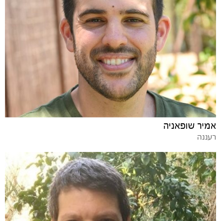
אמיר שופאניה
רעננה