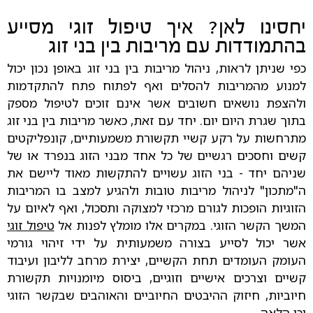
יחסינו לאן? איך טיפול זוגי מסייע
בהתמודדות עם מריבות בין בני זוג
כפי שניתן לראות, ניהול מריבות בין בני זוג באופן נכון יכול
למנוע מהמריבות להסלים ואף לפתוח פתח להתקדמות
ולהצפת נושאים חשובים אשר אינם זוכים לטיפול מספק
בתוך שגרת היום יום. יחד עם זאת, כאשר מריבות בין בני זוג
מתרחשות על רקע קשיי תקשורת משמעותיים, קונפליקטים
קשים וחסכים רגשיים של כל אחד מבני הזוג בנפרד או של
שניהם יחד - בני הזוג עשויים להתקשות מאוד ליישם את
ה"מתכון" לניהול מריבות טובות ולהגיע למצב בו המריבות
הזוגיות הופכות לגורם מרכזי למצוקה ותסכול, ואף לאיום על
המשך הקשר הזוגי. במקרים אלו מומלץ לפנות אל
טיפול זוגי
אשר יכול לסייע בצורה משמעותית על ידי זיהוי גורמי
העומק העומדים תחת הקשיים, יצירת מרחב לליבון ועיבוד
קשיים וצרכים אישיים וזוגיים, ביסוס מיומנויות תקשורת
חיוביות, חיזוק ההיבטים החיוביים והאוהבים שבקשר הזוגי
וכן הלאה.