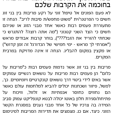
בחוכמה את הקרבות שלכם
לא פעם הפונים אל טיפול זוגי על רקע מריבות בין בני זוג
חשים כי הפרטנר/ית "פשוט מחפש/ת סיבות לריב". הנחה זו
מתעוררת פעמים רבות כאשר אחד מבני הזוג או שניהם
חשים כי הצד השני קטנוני ("מה אתה רוצה? להתגרש כי
שכחתי להוריד את הזבל???"), בוחר קרבות אבודים מראש
("אמרתי לך מראש - ימי חמישי של הכדורגל זה זמן קדוש")
או מקצין במקום להבליג. הנחה זו אינה מדויקת במרבית
המקרים.
מריבות בין בני זוג אשר נדמות פעמים רבות כ"מריבות על
כלום" הן פעמים רבות מריבות על נושאים רגשיים עמוקים
אשר באים לידי ביטוי דרך נושאים קונקרטיים ויומיומיים. כך,
למשל, פיזור ושכחנות יכולים להביא למלחמות עולם כאשר
הם נחווים כחוסר אכפתיות או זלזול, וויכוח על
פתיחת/סגירת חלון באוטו יכולה לבטא קונפליקט עמוק סביב
המידה בה צרכיו של כל אחד מבני נענים במסגרת הקשר
הזוגי. כיצד, אם כן, מצמצים את תדירות המריבות למינימום