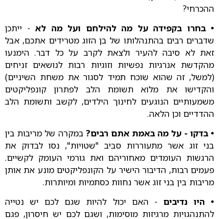
ההכרחי?
• בחרו בקפידה על מה להילחם ועל מה לא
- ייתכן
שדברים רבים בהתנהלותו של בן הזוג מטרידים אתכם, אבל
זאת לא סיבה להעיר ולצאת לקרב על כל דבר. הימנעו
מהקדשת אנרגיות נפשיות וזוגיות רבות לנושאים זניחים
(למשל, זה שהוא שוכח תמיד לסגור את משחת השיניים)
והקדישו את מלוא תשומת הלב לפתרון קונפליקטים
משמעותיים הנוגעים לחינוך הילדים, לקשב ותשומת הלב
ההדדיים וכן הלאה.
• בדקו - על מה באמת אתם רבים?
במקרה של מריבות בין
בני זוג אשר מתעוררות סביב "שטויות", נסו לבדוק את
הרגשות העומדים מאחוריהם ואת גורמי העומק לקשיים.
פעמים רבות, הדיבור הישיר על הקונפליקטים מונע את אותן
מריבות בין בני זוג אשר נחוות כסתמיות ומיותרות.
• היו נדיבים
- האם יכול להיות שגם לכם יש נטייה
להתנהגויות מרגיזות מוסימות, ושגם לכם יש חיסרון, פגם