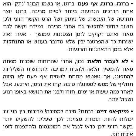
• ברוגז, ברוגז, אף פעם
: ברוגז, או בשמו הבוגר 'נתק' הוא
אחת הדרכים הגרועות ביותר לסיים מריבה. ברוגז יוצר
תחושה של הענשה, של ניתוק ושל הרס הקשר הזוגי ולכן
חשוב לחזור לתקשר גם אחרי מריבה. במידה וקשה לכם
מאוד ואתם זקוקים לזמן הצטננות ממושך - אמרו זאת
ישירות כך שהפרטנר יבין שלא מדובר בעונש או התנתקות
אלא בזמן התארגנות והרגעות.
• לא לעבור הלאה
: נכון, אחרי שהרוחות שוככות מפתה
מאוד להמשיך הלאה ולהניח למריבה ולתחושות השליליות
להתפוגג, אך טאטוא מתחת לשטיח אף פעם לא היווה
תחליף של ממש לספונג'ה טובה. קחו את הזמן, הירגעו, אבל
לאחר כמה שעות או ימים, חזרו ולבנו את הנושא באופן רגוע
ושקול יותר.
• מייק-אפ דייט
: רבתם? סיבה למסיבה! מריבות בין בני זוג
יכולות להוות תזכורת מצוינת לכך שעלינו להשקיע יותר
בקשר הזוגי ולכן כדאי לנצל את המומנטום ולהתפנות לזמן
איכות זוגי.