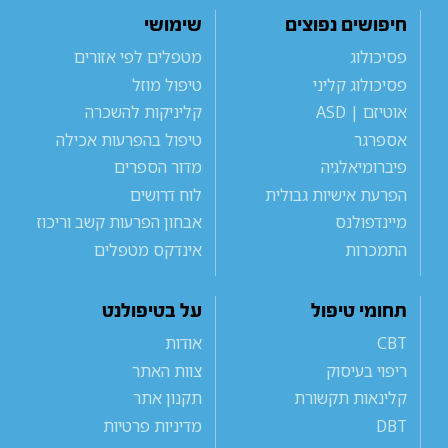
חיפושים נפוצים
שימושי
פסיכולוג
מטפלים לפי אזורים
פסיכולוג קליני
טיפול מוזל
אוטיזם | ASD
קליניקות להשכרה
אספרגר
טיפול בהפרעות אכילה
פיברומיאלגיה
מדור הספרים
הפרעת אישיות גבולית
לוח דרושים
מיינדפולנס
אבחון הפרעות קשב וריכוז
התמכרות
אינדקס מטפלים
תחומי טיפול
על בטיפולנט
CBT
אודות
ריפוי בעיסוק
צוות האתר
קלינאות תקשורת
תקנון אתר
DBT
מדיניות פרטיות