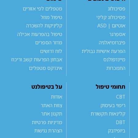
פסיכולוג
מטפלים לפי אזורים
פסיכולוג קליני
טיפול מוזל
אוטיזם | ASD
קליניקות להשכרה
אספרגר
טיפול בהפרעות אכילה
פיברומיאלגיה
מדור הספרים
הפרעת אישיות גבולית
לוח דרושים
מיינדפולנס
אבחון הפרעות קשב וריכוז
התמכרות
אינדקס מטפלים
תחומי טיפול
על בטיפולנט
CBT
אודות
ריפוי בעיסוק
צוות האתר
קלינאות תקשורת
תקנון אתר
DBT
מדיניות פרטיות
ביופידבק
הצהרת נגישות