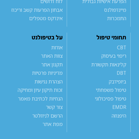
הפרעת אישיות גבולית
לוח דרושים
מיינדפולנס
אבחון הפרעות קשב וריכוז
התמכרות
אינדקס מטפלים
תחומי טיפול
על בטיפולנט
CBT
אודות
ריפוי בעיסוק
צוות האתר
קלינאות תקשורת
תקנון אתר
DBT
מדיניות פרטיות
ביופידבק
הצהרת נגישות
טיפול משפחתי
זכות תיקון עיון ומחיקה
טיפול פסיכולוגי
הנחיות לכתיבת מאמר
EMDR
צור קשר
היפנוזה
הרשם לניוזלטר
מפת אתר