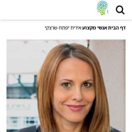
דף הבית
אנשי מקצוע
אירית יפתח-שרצקי