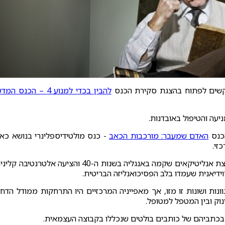
מבקשים לפתוח בהצגת סקירת הכנס
להבין בכדי למנוע 4 – הכנס המד
עה והטיפול באובדנות.
כנס
האדם שמעבר: מורכבות הכאב
- כנס מולטידיספלינרי בנושא כא
זי.
הקבוצה העצמאית, או הקבוצה האמצעית, הוא כינוי לקבוצת אנליטיקאים שקמה באנגליה בשנות ה-40 והציעה אלטרנטיבה 
ידיאנית שעמדו בלב הפסיכואנליזה הבריטית.
ונות ושונות זו מזו, אך מאפייניה המרכזיים היו התרחקות ממודל הדח
נוק ובין המטפל למטופל.
 בכתביהם של כותבים בולטים שנכללו בקבוצה העצמאית.