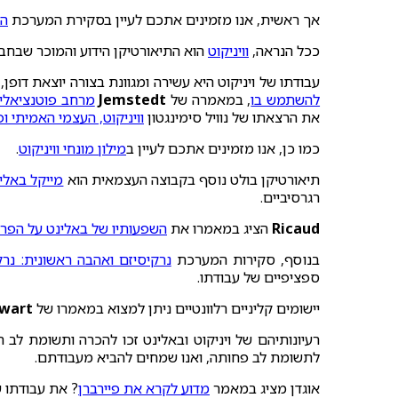
אך ראשית, אנו מזמינים אתכם לעיין בסקירת המערכת
הק
ככל הנראה,
וויניקוט
הוא התיאורטיקן הידוע והמוכר שבחב
עבודתו של ויניקוט היא עשירה ומגוונת בצורה יוצאת דופ
להשתמש בו
, במאמרה של
Jemstedt
מרחב פוטנציאלי 
את הרצאתו של נוויל סימינגטון
וויניקוט, העצמי האמיתי ופ
כמו כן, אנו מזמינים אתכם לעיין ב
מילון מונחי וויניקוט
.
תיאורטיקן בולט נוסף בקבוצה העצמאית הוא
מייקל באלי
רגרסיביים.
Ricaud
הציג במאמרו את
השפעותיו של באלינט על הפרק
בנוסף, סקירות המערכת
נרקיסיזם ואהבה ראשונית: נרק
ספציפיים של עבודתו.
יישומים קליניים רלוונטיים ניתן למצוא במאמרו של
wart
רעיונותיהם של ויניקוט ובאלינט זכו להכרה ותשומת לב
לתשומת לב פחותה, ואנו שמחים להביא מעבודתם.
אוגדן מציג במאמר
מדוע לקרא את פיירברן
? את עבודתו 