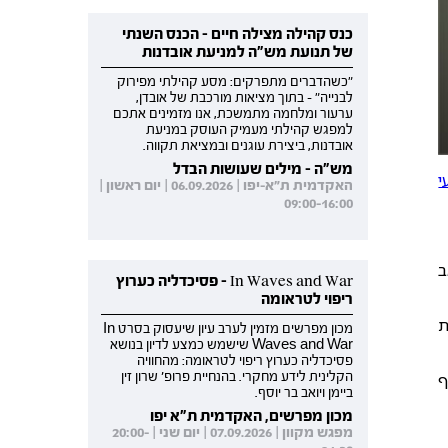
כנס קהילה מצילה חיים - הכנס השנתי
של תנועת מש"ה למניעת אובדנות
"כשהדברים מתפרקים: מסע קהילתי מפירוק
לבנייה" - בתוך מציאות מורכבת של אובדן,
ערעור ומלחמה מתמשכת, אנו מזמינים אתכם
למפגש קהילתי מעמיק העוסק במניעת
אובדנות, ביצירת עוגנים ובמציאת תקווה.
מש"ה - מילים שעושות הבדל
עי
האקדמית ת"א-יפו | 06.09.2026 | יום ראשון |
09:00-16:00
ב
In Waves and War - פסיכדליה כערוץ
ריפוי לטראומה
קלינית
מכון מפרשים מזמין לערב עיון שיעסוק בסרט In
Waves and War שישמש כמצע לדיון בנושא
פסיכדליה כערוץ ריפוי לטראומה: מהחוויה
ף
הקלינית לידע מחקרי. בהנחיית פרופ' שרון זין
ביימן ויואב בר יוסף.
מכון מפרשים, האקדמית ת"א יפו
מפגש מקוון | 07.09.2026 | יום שני | 20:00-