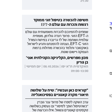
21:30
חשיפה להכשרה בטיפול זוגי ממוקד
ר
רגשות והכרות עם עולם ה-EFT
ר
שמחים להזמינכם להכרות משמעותית עם עולם
ה-EFT הזוגי. פרופ' רונדה גולדמן, מומחית
עולמית ושותפה של לז גרינברג בפיתוח המודל
הזוגי EFT-C, נענתה להזמנתנו ותגיע לישראל
באוקטובר ותלמד בהכשרה מודולות ברמות
ם
העמקה ויישום שונות.
מכון מפרשים, הקליניקה הקהילתית אוני'
בן גוריון
האקדמית ת"א יפו | 08.10.2026 | יום חמישי |
09:00-13:00
ם
"קוראים כאן ועכשיו": שיח על שלושה
תיאורי מקרה קאנוניים בפסיכואנליזה
ו
ערב השקה לספרו של פרופ' ענר גוברין
"כשהטיפול הופך לסיפור" ובו נעסוק בשלושה
טקסטים קאנוניים ונשאל: אילו הכרעות של