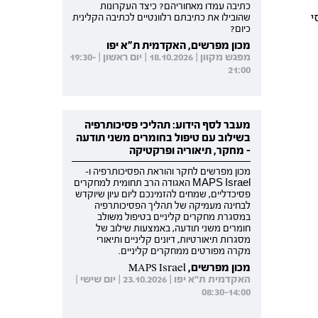
כתיבה עמדו מאחוריהם? כיצד העקרונות
י
שהובילו את כתיבתם רלוונטיים לכתיבה הקלינית
כיום?
מכון מפרשים, האקדמית ת"א יפו
מפגש מקוון | 18.10.2026 | יום ראשון | 19:30-
21:00
מעבר לסף הידוע: תהליכי פסיכותרפיה
בשילוב עם טיפול בחומרים משני תודעה
- מחקר, תיאוריה ופרקטיקה
מכון מפרשים לחקר והוראת הפסיכותרפיה ו-
MAPS Israel האגודה הרב תחומית למחקרים
פסיכדליים, שמחים להזמינכם ליום עיון שיוקדש
לבחינה מעמיקה של תהליך הפסיכותרפיה
במסגרת מחקרים קליניים בטיפול משולב
חומרים משני תודעה, באמצעות שילוב של
מסגרות תיאורטיות, דיונים קליניים ותיאורי
מקרה מפורטים ממחקרים קליניים.
מכון מפרשים, MAPS Israel
האקדמית ת"א יפו | 23.10.2026 | יום שישי |
08:30-14:00