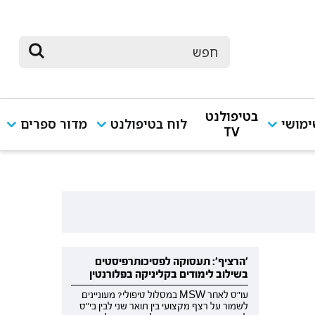
בטיפולנט
מושי
לוח בטיפולנט
מדור ספרים
TV
'הרציף': תעסוקה לפסיכותרפיסטים
בשילוב לימודים בקליניקה בפלורנטין
עו"ס לאחר MSW במסלול טיפולי? מעוניינים
לשמור על רצף מקצועי בין תואר שני לבין בי"ס