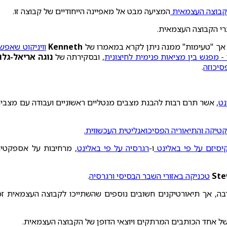
בוצה העצמאית
המציעה מבט אל מאפיינה הייחודיים של קבוצה זו.
רי הקבוצה העצמאית.
ן, אך "טעימות" ממנה ניתן לקרא במאמרו של
Kenneth‏
וויניקוט שאפש
- מפגש בין מציאות פנימית לחיצונית
, ובסקירתה של
נוגה אריאל-גלו
סיכוזה
.
נט
, אשר תרם רבות להבנת מצבים מנטליים ראשוניים ועבודה עם מצבי
טיקה והתיאוריה הפסיכואנליטית העכשווית‏.
יסיזם על פי באלינט‏
ו-
רגרסיה על פי באלינט
‏, מרחיבות על אספקטי
Ste
טכניקה באזורי השבר הבסיסי ורגרסיה
.
 רבה, אך תיאורטיקנים חשובים נוספים שהשתייכו לקבוצה העצמאית זכ
של אחד הכותבים המרתקים ויוצאי הדופן של הקבוצה העצמאית.