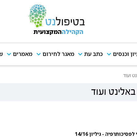
הקהילה
המקצועית
יון וכנסים
כתב עת
מאגר לחירום
מאמרים
שי
ט ועוד
באלינט ועוד
 לפסיכותרפיה -
גיליון 14/16