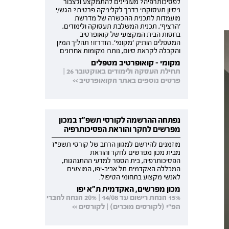
לפסיכותרפיה? מעוניינים להתמקצע ולצבור
ניסיון תעסוקתי בדרך לקליניקה פרטית? הגש/י
מועמדות לתכנית ההכשרה של מדרשת
'הרציף', תכנית המשלבת תעסוקה ולימודים,
בחסות הבית המקצועי של קואופרטיב
המטפלים הותיק 'מקומי'. הזדרזו! תהליך המיון
והקבלה לקראת סיום, נותרו מקומות אחרונים
מקומי - קואופרטיב מטפלים
תחילת העסקה ולימודים באוקטובר 26 |
פרטים נוספים באתר הקואופרטיב >>
נפתחה ההרשמה לקורסי תשפ"ז במכון
מפרשים לחקר והוראת הפסיכותרפיה
מוזמנים להירשם למגוון הרחב של קורסי תשפ"ז
מבית מכון מפרשים לחקר והוראת
הפסיכותרפיה, בית הספר למדעי ההתנהגות,
המכללה האקדמית תל אביב-יפו, המוצעים
לאנשי מקצוע בתחומי הטיפול.
מכון מפרשים, האקדמית ת"א יפו
15% הנחת רישום עד 14/08 | 20% הנחה לחברי
הפ"י (לקורסים מוכרים) | לקורסים >>