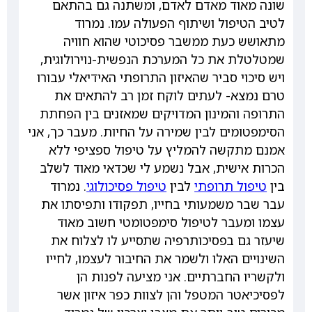
שונה מאוד מאדם לאדם, ומשתנה גם בהתאם
לטיב הטיפול ושיתוף הפעולה עמו. נמרוד
מתאושש כעת ממשבר פסיכוטי שהוא חוויה
שמטלטלת את כל המערכת הנפשית-נוירולוגית,
ויש סיכוי סביר שהאיזון התרופתי האידיאלי עבורו
טרם נמצא- לעתים לוקח זמן רב להתאים את
התרופה והמינון המדויקים שמאזנים בין הפחתת
הסימפטומים לבין שמירה על החיות. מעבר כך, אני
אמנם מתקשה להמליץ על טיפול ספציפי ללא
הכרות אישית, אבל נשמע לי שכדאי מאוד לשלב
בין
טיפול תרופתי
לבין
טיפול פסיכולוגי
. נמרוד
עבר שבר משמעותי בחייו, תפקודו ותפיסתו את
עצמו ומעבר לטיפול סימפטומטי חשוב מאוד
שיעזר גם בפסיכותרפיה שתסייע לו לצלוח את
השינויים האלו ולשמר את החיבור לעצמו, לחייו
ולקשריו החברתיים. אני מציעה לפנות הן
לפסיכיאטר המטפל והן לצוות כפר איזון אשר