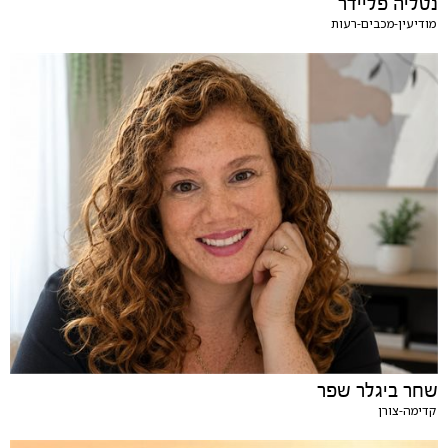
נטליה פליידר
מודיעין-מכבים-רעות
שחר ביגלר שפר
קדימה-צורן