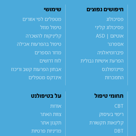
חיפושים נפוצים
שימושי
פסיכולוג
מטפלים לפי אזורים
פסיכולוג קליני
טיפול מוזל
אוטיזם | ASD
קליניקות להשכרה
אספרגר
טיפול בהפרעות אכילה
פיברומיאלגיה
מדור הספרים
הפרעת אישיות גבולית
לוח דרושים
מיינדפולנס
אבחון הפרעות קשב וריכוז
התמכרות
אינדקס מטפלים
תחומי טיפול
על בטיפולנט
CBT
אודות
ריפוי בעיסוק
צוות האתר
קלינאות תקשורת
תקנון אתר
DBT
מדיניות פרטיות