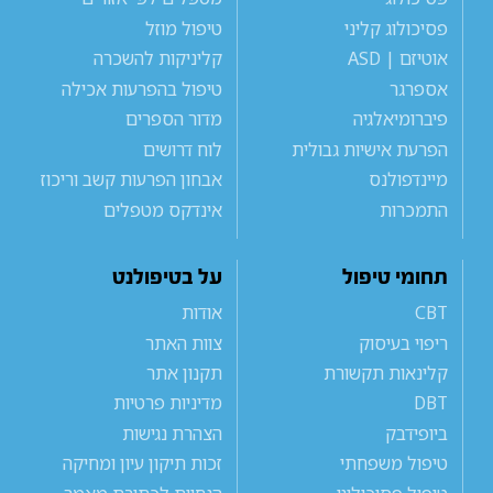
פסיכולוג קליני
טיפול מוזל
אוטיזם | ASD
קליניקות להשכרה
אספרגר
טיפול בהפרעות אכילה
פיברומיאלגיה
מדור הספרים
הפרעת אישיות גבולית
לוח דרושים
מיינדפולנס
אבחון הפרעות קשב וריכוז
התמכרות
אינדקס מטפלים
תחומי טיפול
על בטיפולנט
CBT
אודות
ריפוי בעיסוק
צוות האתר
קלינאות תקשורת
תקנון אתר
DBT
מדיניות פרטיות
ביופידבק
הצהרת נגישות
טיפול משפחתי
זכות תיקון עיון ומחיקה