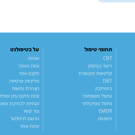
תחומי טיפול
על בטיפולנט
CBT
אודות
ריפוי בעיסוק
צוות האתר
קלינאות תקשורת
תקנון אתר
DBT
מדיניות פרטיות
ביופידבק
הצהרת נגישות
טיפול משפחתי
זכות תיקון עיון ומחי
טיפול פסיכולוגי
הנחיות לכתיבת מאמ
EMDR
צור קשר
היפנוזה
הרשם לניוזלטר
מפת אתר