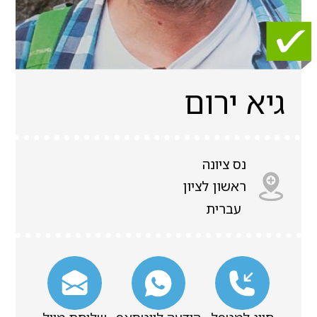
גיא ירום
נס ציונה
ראשון לציון
עברית