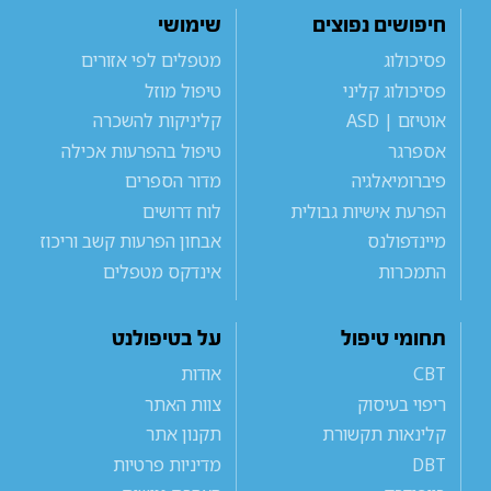
חיפושים נפוצים
שימושי
פסיכולוג
מטפלים לפי אזורים
פסיכולוג קליני
טיפול מוזל
אוטיזם | ASD
קליניקות להשכרה
אספרגר
טיפול בהפרעות אכילה
פיברומיאלגיה
מדור הספרים
הפרעת אישיות גבולית
לוח דרושים
מיינדפולנס
אבחון הפרעות קשב וריכוז
התמכרות
אינדקס מטפלים
תחומי טיפול
על בטיפולנט
CBT
אודות
ריפוי בעיסוק
צוות האתר
קלינאות תקשורת
תקנון אתר
DBT
מדיניות פרטיות