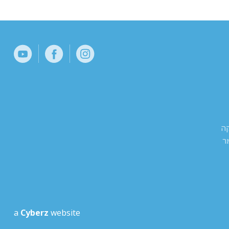
קה
ר
a
Cyberz
website