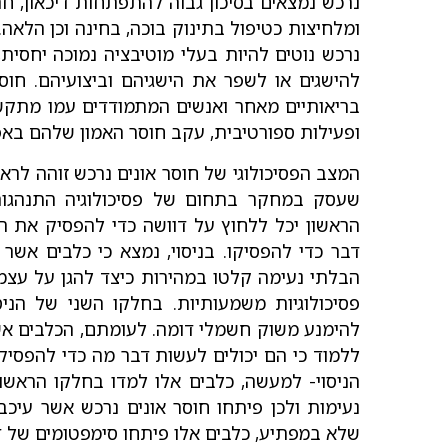
נרכש נמצאים בסיכון גבוה להתפתחות דיכאון, ח
ומלחיצות כטיפול בתינוק בוכה, בחינה וכן הלאה.
נרכש נוטים להיות בעלי מוטיבציה נמוכה יחסית
להישגים או לשפר את הישגיהם וביצועיהם. חוס
בריאותיים מאחר ואנשים המתמודדים עמו מתקש
ופעילות ספורטיבית, עקב חוסר האמון שלהם באפש
המצב הפסיכולוגי של חוסר אונים נרכש זוהה לראשו
שעסק במחקר בתחום של פסיכולוגיה התנהגות
הראשון יכל ללחוץ על דוושה כדי להפסיק את 
דבר כדי להפסיקו. בניסוי, נמצא כי כלבים אשר
הבלתי נעימה קלטו במהירות כיצד להגן על עצמם
פסיכולוגיות משמעותיות. בחלקו השני של הני
להימנע משוק חשמלי דומה. לעומתם, הכלבים אשר
ללמוד כי הם יכולים לעשות דבר מה כדי להפסי
הניסוי- למעשה, כלבים אלו למדו בחלקו הראשון 
נעימות ולכן פיתחו חוסר אונים נרכש אשר עי
שלא במפתיע, כלבים אלו פיתחו סימפטומים של דיכ