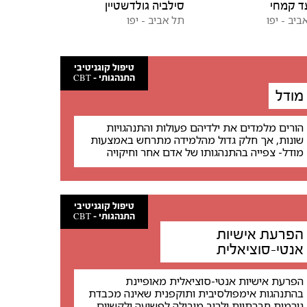
ד קמחי
סילביה גולדשטיין
ביב - יפו
תל אביב - יפו
טיפול קוגניטיבי
התנהגותי - CBT
מודל
הורים מלמדים את ילדיהם פעולות והתנהגויות
שונות, אך חלק גדול מהלמידה מתרחש באמצעות
מודל- צפייה בהתנהגותו של אדם אחר וחיקויה
טיפול קוגניטיבי
התנהגותי - CBT
הפרעת אישיות
אנטי-סוציאלית
הפרעת אישיות אנטי-סוציאלית מאופיינת
בהתנהגות אימפולסיבית ותוקפנית שאינה מכבדת
נורמות חברתיות ולרוב מובילה לפשיעה ולקשיים