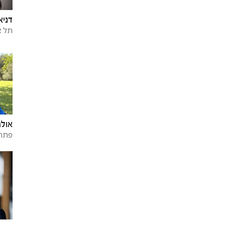
דניא
תל א
אולג
פתח 