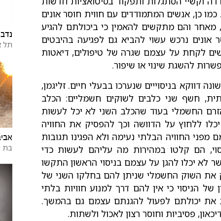
רדה וקשיי הסתגלות ותפקוד בסיטואציות חדשות
 כמו כן, אנשים המתמודדים עם חווית חוסר אונים
, מאחר והם מתקשים להאמין כי ביכולתם להגיע
נדב 
ר אונים נרכש עשוי להביא גם לפגיעה בהיבטים
תל א
ים לקחת על עצמם שגרה של טיפולים, דיאטות
רות להשגת שינוי או שיפור.
נה דווקא בניסוייים שנערכו בבעלי חיים. זליגמן,
ית, חשף שני כלבים לשוקים חשמליים: הכלב
הזרם החשמלי בעוד שהכלב השני לא יכל לעשות
 יכלו ללחוץ על הדוושה וכך להפסיק את החוויה
 מפני החוויה הבלתי נעימה ולא הפגינו תגובות
אביב
בת 
סוי, הם קלטו במהירות מה עליהם לעשות כדי
 לא יכלו להגן על עצמם בניסוי הראשון התקשו
ק את השוק החשמלי שניתן להם בחלקו השני של
של הניסוי כי אין להם דרך למנוע חוויות בלתי
כב את יכולתם לפעול להגנתם עצמם גם בהמשך.
און, פסיביות וחוסר רצון לאכול ולשתות.