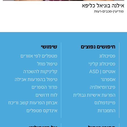
אילנה בוניאל כליפא
מודיעין-מכבים-רעות
חיפושים נפוצים
שימושי
פסיכולוג
מטפלים לפי אזורים
פסיכולוג קליני
טיפול מוזל
אוטיזם | ASD
קליניקות להשכרה
אספרגר
טיפול בהפרעות אכילה
פיברומיאלגיה
מדור הספרים
הפרעת אישיות גבולית
לוח דרושים
מיינדפולנס
אבחון הפרעות קשב וריכוז
התמכרות
אינדקס מטפלים