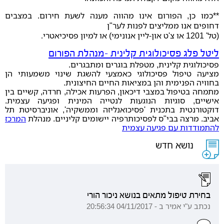
**כמו כן, הפורום אינו מהווה מענה לשעת חירום. במצבים
דחופים אנו ממליצים לפנות לער"ן
(טל' 1201 או צ'ט און-ליין אנונימי) או למיון פסיכיאטרי
.
ליטל פלג פסיכולוגית קלינית -מנהלת הפורום
פסיכולוגית קלינית, מטפלת בוגרים ומתבגרים.
מציעה טיפול פסיכולוגי כאמצעי להשגת שינוי משמעותי הן
בחוויה הפנימית והן במציאות החיים החיצונית.
מתמחה בטיפול במצבי דיכאון, הפרעות אכילה, חרדה, קשיים בין
אישיים, סוגיות הנוגעות לנטייה המינית ופגיעה עצמית.
דוקטורנטית בתכנית 'פסיכואנליזה וממשקיה', אוניברסיטת תל
אביב. מרצה בבי"ס לפסיכותרפיה יישומים קליניים. מנהלת
המרכז
להתמודדות עם פגיעה עצמית
נושא חדש
בחירת טיפול מתאים בנושא ניכור הורי
נכתב ע"י אמיר ב - 04/11/2017 20:56:34