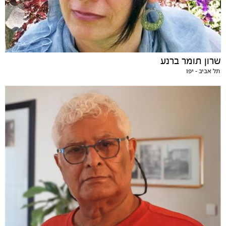
שרון תומר ברנע
תל אביב - יפו