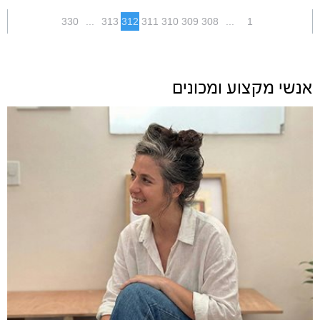
330
...
313
312
311
310
309
308
...
1
אנשי מקצוע ומכונים