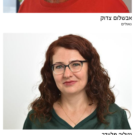
אבשלום צדוק
גאולים
נטליה פליידר