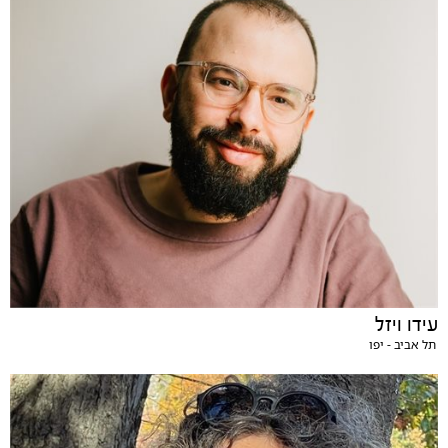
עידו ויזל
תל אביב - יפו