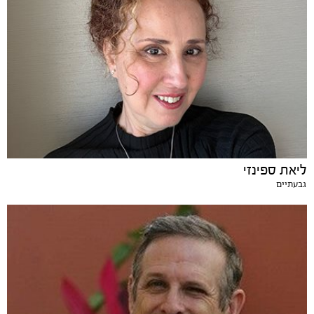
ליאת ספינזי
גבעתיים