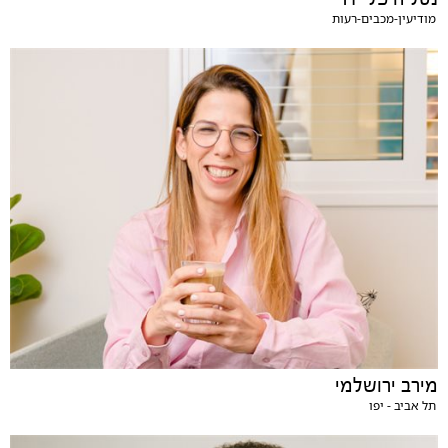
מודיעין-מכבים-רעות
מירב ירושלמי
תל אביב - יפו