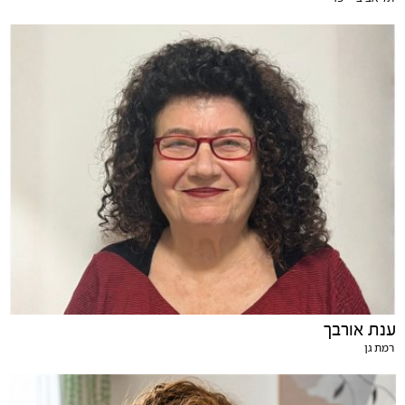
ענת אורבך
רמת גן