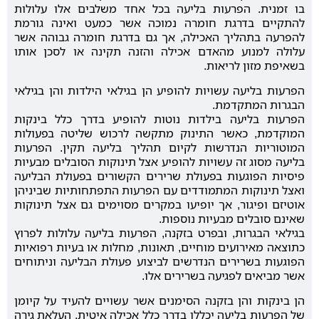
בו זמנית. הפרעות בליעה בכל אחד משלבים אלו עלולות
להתקיים בדרגת חומרה נמוכה אשר כמעט ואינה גורמת
להפרעה בתהליך האכילה, אך גם בדרגת חומרה גבוהה אשר
עלולה למנוע מהאדם אכילה והזנה תקינה או לסכן אותו
בשאיפת מזון לריאות.
הפרעות בליעה עשויות להופיע הן בגילאי הילדות והן בגילאי
הבגרות המתקדמת.
הפרעות בליעה בילדות נוטות להופיע בדרך כלל בינקות
המוקדמת, כאשר התינוק מתקשה לרכוש שליטה בפעולות
המוטוריות הנדרשות לקיום תהליך בליעה תקין. הפרעות
בליעה מסוג זה עשויות להופיע אצל תינוקות הסובלים מבעיות
פיסיות הפוגעות בפעולת שרירים הקשורים בפעולת הבליעה
ואצל תינוקות המתמודדים עם הפרעות התפתחותיות שביניהן
אוטיזם ופיגור, אך יופיעו במקרים מסוימים גם אצל תינוקות
שאינם סובלים מבעיות נוספות.
בגילאי הבגרות, ובפרט בזקנה, הפרעות בליעה עלולות לפרוץ
כתוצאה מאירועים מוחיים, תאונות, מחלות או בעיות רפואיות
הפוגעות בשרירים הנדרשים לביצוע פעולת הבליעה וניתוחים
אשר מביאים לפגיעה בשרירים אלו.
הן בינקות והן בזקנה הסימנים אשר עשויים להעיד על קיומן
של הפרעות בליעה יכללו בדרך כלל אכילה איטית, העלאת גירה