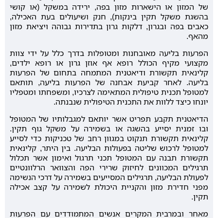
של המזון או הישארות מזון בפה, ירידה במשקל (או קושי
בהשגת משקל תקין בינקות), חנק ושיעולים בעת האכילה,
כאבים בפה ובגרון, דלקות גרון בתדירות גבוהה ויציאת מזון
מהאף.
הפרעות בליעה מאובחנות ומטופלות בדרך כלל על ידי צוות
מקצועי מקיף הכולל רופא אף אוזן גרון או רופא ילדים,
קלינאית תקשורת ודיאטנית המתמחה בתחום של הפרעות
בליעה. לאחר קביעת אבחנה של הפרעות בליעה, תותאם
למטופל תכנית טיפולית המתאימה לצרכיו, ומשפחתו ומטפליו
יונחו כיצד ללוות את התכנית הטיפולית שנבנתה.
הדיאטנית תקבע תפריט אשר יותאם למגבלותיו של המטופל
ובו זמנית יסייע בהשגה או בשמירה על משקל גוף תקין.
קלינאית תקשורת תנקוט במגוון רחב של טכניקות כדי לסייע
למטופל לרכוש שליטה בפעולות הבליעה. בין היתר, קלינאית
תקשורת תבנה עם המטופל תכני תרגול ואימון אשר תכלול
תרגילים המכוונים לחיזוק שרירי הפה והצוואר הרלוונטיים
לפעולת הבליעה, תרגילים המסייעים בשמירה על דרכי הנשימה
מפני חדירת מזון והקניית היכולת לשמירה על קצב אכילה
תקין.
מאחר ובמרבית המקרים אנשים המתמודדים עם הפרעות