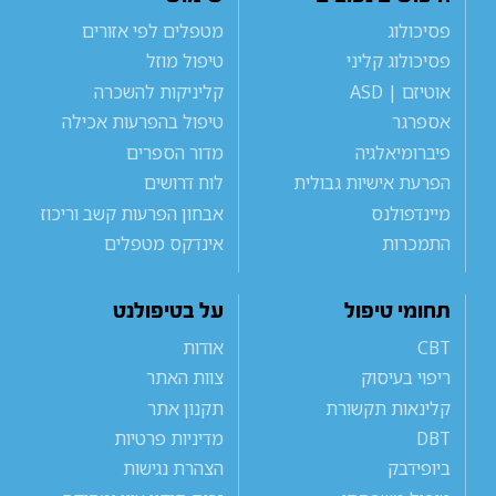
פסיכולוג
מטפלים לפי אזורים
פסיכולוג קליני
טיפול מוזל
אוטיזם | ASD
קליניקות להשכרה
אספרגר
טיפול בהפרעות אכילה
פיברומיאלגיה
מדור הספרים
הפרעת אישיות גבולית
לוח דרושים
מיינדפולנס
אבחון הפרעות קשב וריכוז
התמכרות
אינדקס מטפלים
תחומי טיפול
על בטיפולנט
CBT
אודות
ריפוי בעיסוק
צוות האתר
קלינאות תקשורת
תקנון אתר
DBT
מדיניות פרטיות
ביופידבק
הצהרת נגישות