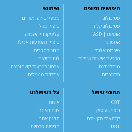
חיפושים נפוצים
שימושי
פסיכולוג
מטפלים לפי אזורים
פסיכולוג קליני
טיפול מוזל
אוטיזם | ASD
קליניקות להשכרה
אספרגר
טיפול בהפרעות אכילה
פיברומיאלגיה
מדור הספרים
הפרעת אישיות גבולית
לוח דרושים
מיינדפולנס
אבחון הפרעות קשב וריכוז
התמכרות
אינדקס מטפלים
תחומי טיפול
על בטיפולנט
CBT
אודות
ריפוי בעיסוק
צוות האתר
קלינאות תקשורת
תקנון אתר
DBT
מדיניות פרטיות