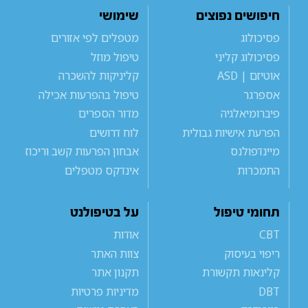
חיפושים נפוצים
שימושי
פסיכולוג
מטפלים לפי אזורים
פסיכולוג קליני
טיפול מוזל
אוטיזם | ASD
קליניקות להשכרה
אספרגר
טיפול בהפרעות אכילה
פיברומיאלגיה
מדור הספרים
הפרעת אישיות גבולית
לוח דרושים
מיינדפולנס
אבחון הפרעות קשב וריכוז
התמכרות
אינדקס מטפלים
תחומי טיפול
על בטיפולנט
CBT
אודות
ריפוי בעיסוק
צוות האתר
קלינאות תקשורת
תקנון אתר
DBT
מדיניות פרטיות