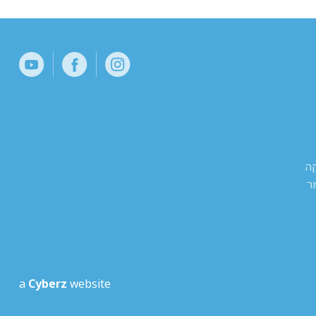
קה
ר
a
Cyberz
website