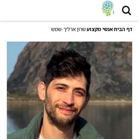
דף הבית
אנשי מקצוע
שרון ארליך-שמש