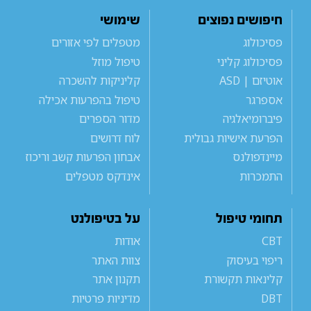
חיפושים נפוצים
שימושי
פסיכולוג
מטפלים לפי אזורים
פסיכולוג קליני
טיפול מוזל
אוטיזם | ASD
קליניקות להשכרה
אספרגר
טיפול בהפרעות אכילה
פיברומיאלגיה
מדור הספרים
הפרעת אישיות גבולית
לוח דרושים
מיינדפולנס
אבחון הפרעות קשב וריכוז
התמכרות
אינדקס מטפלים
תחומי טיפול
על בטיפולנט
CBT
אודות
ריפוי בעיסוק
צוות האתר
קלינאות תקשורת
תקנון אתר
DBT
מדיניות פרטיות