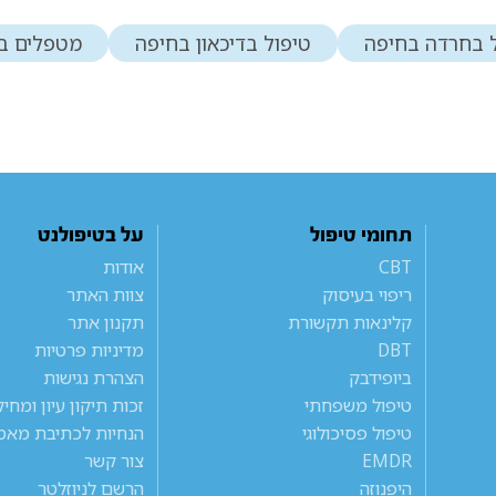
 בחרדה בחיפה
טיפול בדיכאון בחיפה
מטפלים ב
תחומי טיפול
על בטיפולנט
CBT
אודות
ריפוי בעיסוק
צוות האתר
קלינאות תקשורת
תקנון אתר
DBT
מדיניות פרטיות
ביופידבק
הצהרת נגישות
טיפול משפחתי
זכות תיקון עיון ומחי
טיפול פסיכולוגי
הנחיות לכתיבת מאמ
EMDR
צור קשר
היפנוזה
הרשם לניוזלטר