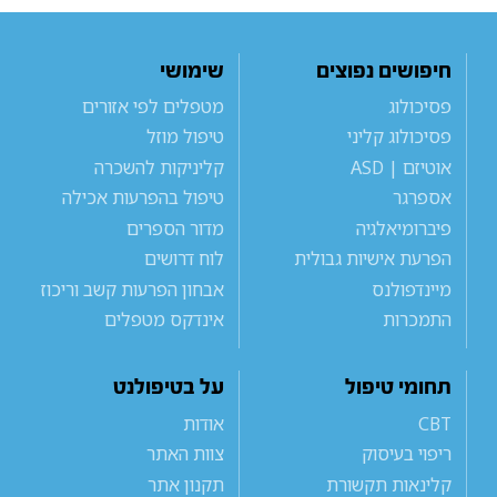
חיפושים נפוצים
שימושי
פסיכולוג
מטפלים לפי אזורים
פסיכולוג קליני
טיפול מוזל
אוטיזם | ASD
קליניקות להשכרה
אספרגר
טיפול בהפרעות אכילה
פיברומיאלגיה
מדור הספרים
הפרעת אישיות גבולית
לוח דרושים
מיינדפולנס
אבחון הפרעות קשב וריכוז
התמכרות
אינדקס מטפלים
תחומי טיפול
על בטיפולנט
CBT
אודות
ריפוי בעיסוק
צוות האתר
קלינאות תקשורת
תקנון אתר