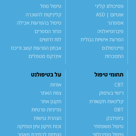
פסיכולוג קליני
טיפול מוזל
אוטיזם | ASD
קליניקות להשכרה
אספרגר
טיפול בהפרעות אכילה
פיברומיאלגיה
מדור הספרים
הפרעת אישיות גבולית
לוח דרושים
מיינדפולנס
אבחון הפרעות קשב וריכוז
התמכרות
אינדקס מטפלים
תחומי טיפול
על בטיפולנט
CBT
אודות
ריפוי בעיסוק
צוות האתר
קלינאות תקשורת
תקנון אתר
DBT
מדיניות פרטיות
ביופידבק
הצהרת נגישות
טיפול משפחתי
זכות תיקון עיון ומחיקה
טיפול פסיכולוגי
הנחיות לכתיבת מאמר