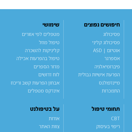
חיפושים נפוצים
שימושי
פסיכולוג
מטפלים לפי אזורים
פסיכולוג קליני
טיפול מוזל
אוטיזם | ASD
קליניקות להשכרה
אספרגר
טיפול בהפרעות אכילה
פיברומיאלגיה
מדור הספרים
הפרעת אישיות גבולית
לוח דרושים
מיינדפולנס
אבחון הפרעות קשב וריכוז
התמכרות
אינדקס מטפלים
תחומי טיפול
על בטיפולנט
CBT
אודות
ריפוי בעיסוק
צוות האתר